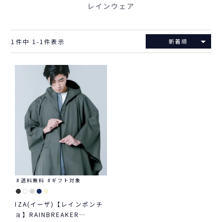
レインウェア
1
件中
1
-
1
件表示
新着順
送料無料
ギフト対象
IZA(イーザ)【レインポンチ
ョ】RAINBREAKER