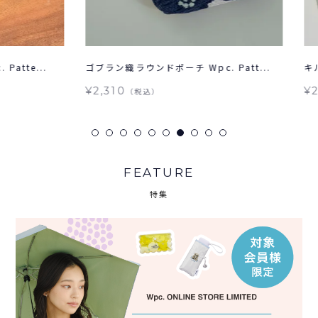
e...
ゴブラン織ラウンドポーチ Wpc. Patt...
キルティ
¥2,310
¥2,20
（税込）
FEATURE
特集