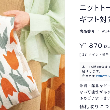
ニットトー
ギフト対
商品番号
w14
¥
1,870
税
17
[
ポイント進呈 
本日
15時00分
ま
届けします。
東京都
お届け先
沖縄・離島など
ない可能性があ
予めご了承下さ
値札取りにつ