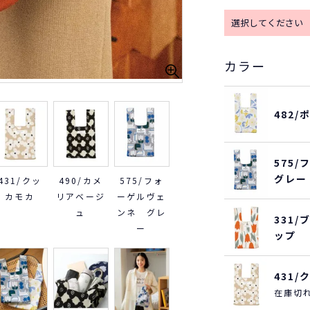
カラー
33
482
575
グレー
431/クッ
490/カメ
575/フォ
カモカ
リアベージ
ーゲルヴェ
ュ
ンネ グレ
331
ー
ップ
431
在庫切