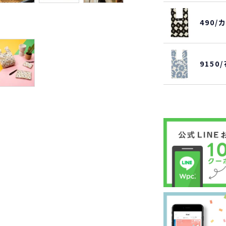
490
915