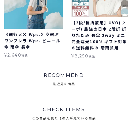
【2段/長折兼用】UVO(ウ
ーボ) 最強の日傘 2段折 折
《飛行犬× Wpc.》空飛ぶ
りたたみ 長傘 2way ミニ
ワンブレラ Wpc. ビニール
完全遮光100% ギフト対象
傘 雨傘 長傘
≪送料無料≫ 晴雨兼用
¥
2,640
税込
¥
8,250
税込
RECOMMEND
最近見た商品
CHECK ITEMS
この商品を見た他の人が見ている商品