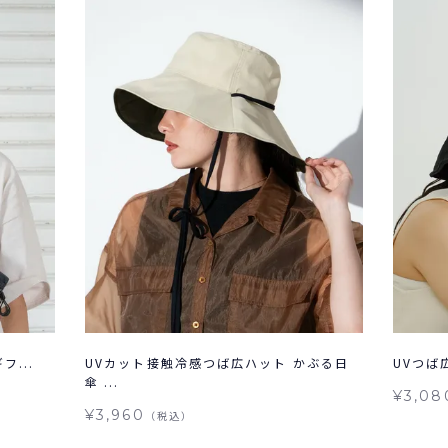
フ...
UVカット接触冷感つば広ハット かぶる日
UVつば広
傘 ...
¥3,08
¥3,960
（税込）