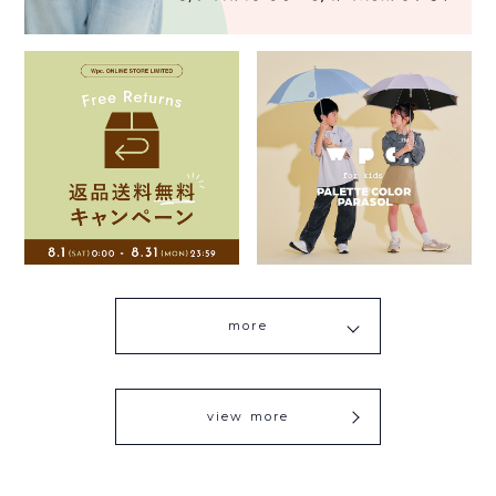
more
view more