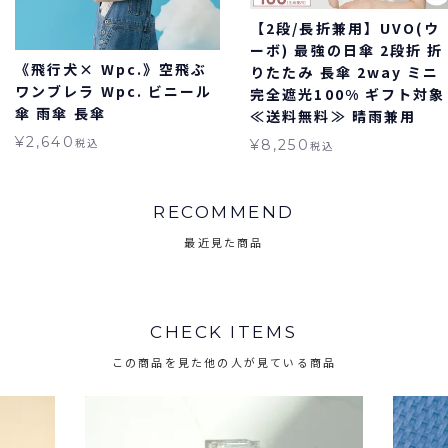
【2段/長折兼用】UVO(ウ
ーボ) 最強の日傘 2段折 折
《飛行犬× Wpc.》空飛ぶ
りたたみ 長傘 2way ミニ
ワンブレラ Wpc. ビニール
完全遮光100% ギフト対象
傘 雨傘 長傘
≪送料無料≫ 晴雨兼用
¥
2,640
税込
¥
8,250
税込
RECOMMEND
最近見た商品
CHECK ITEMS
この商品を見た他の人が見ている商品