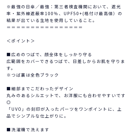
※最強の日傘／最強：第三者検査機関において、遮光
率・紫外線遮蔽率100％、UPF50+(格付け最高値）の
結果が出ている生地を使用していること。
＝＝＝＝＝＝＝＝＝＝＝＝＝＝＝＝
＜ポイント＞
■広めのつばで、顔全体をしっかり守る
広範囲をカバーできるつばで、日差しからお肌を守りま
す。
※つば裏は全色ブラック
■細部までこだわったデザイン
丸みのあるシルエットで、お洋服にも合わせやすいです
◎
「UVO」の刻印が入ったパーツをワンポイントに、上
品でシンプルな仕上がりに。
■洗濯機で洗えます