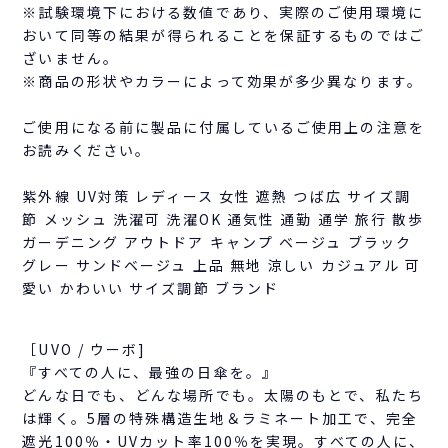
※試験環境下における数値であり、実際のご使用環境に
おいて同等の結果が得られることを保証するものではご
ざいません。
※商品の形状やカラーによって効果が多少異なります。
ご使用になる前に製品に付属しているご使用上の注意を
お読みください。
紫外線 UV対策 レディース 女性 遮熱 つば広 サイズ調
節 メッシュ 洗濯可 洗濯OK 通気性 通勤 通学 旅行 散歩
ガーデニング アウトドア キャンプ ベージュ ブラック
グレー サンドベージュ 上品 無地 涼しい カジュアル 可
愛い かわいい サイズ調節 ブランド
［UVO / ウーボ]
『すべての人に、最強の日傘を。』
どんな日でも、どんな場所でも。太陽のもとで、私たち
は輝く。5層の特殊構造生地＆ラミネート加工で、完全
遮光100％・UVカット率100％を実現。すべての人に、