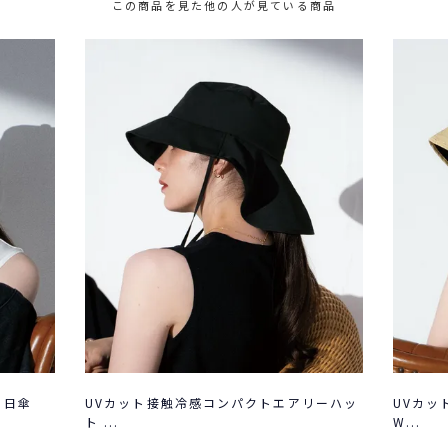
この商品を見た他の人が見ている商品
る日傘
UVカット接触冷感コンパクトエアリーハッ
UVカッ
ト ...
W...