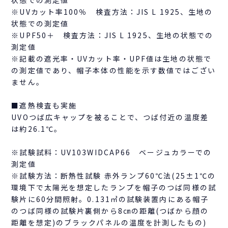
状態での測定値
※UVカット率100％ 検査方法：JIS L 1925、生地の
状態での測定値
※UPF50＋ 検査方法：JIS L 1925、生地の状態での
測定値
※記載の遮光率・UVカット率・UPF値は生地の状態で
の測定値であり、帽子本体の性能を示す数値ではござい
ません。
■遮熱検査も実施
UVOつば広キャップを被ることで、つば付近の温度差
は約26.1℃。
※試験試料：UV103WIDCAP66 ベージュカラーでの
測定値
※試験方法：断熱性試験 赤外ランプ60℃法(25±1℃の
環境下で太陽光を想定したランプを帽子のつば同様の試
験片に60分間照射。0.131㎥の試験装置内にある帽子
のつば同様の試験片裏側から8㎝の距離(つばから顔の
距離を想定)のブラックパネルの温度を計測したもの)