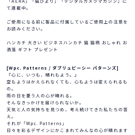
「AERA」「猫びより」「デジタルカメラマガジン」に
て連載中。
ご使用になる前に製品に付属しているご使用上の注意を
お読みください。
ハンカチ 大きい ビジネスハンカチ 猫 猫柄 おしゃれ お
洒落 ギフト プレゼント
[Wpc. Patterns / ダブリュピーシー パターンズ]
『心に、いつも、晴れもよう。』
空もようはかえられなくても、心もようは変えられるも
の。
雨の日を憂う人の心が晴れる。
そんなきっかけを届けられないか。
天気と人の気持ちを見つめ、考え続けてきた私たちの答
え。
それが「Wpc. Patterns」
日々を彩るデザインにかこまれてみんなの心が晴れます