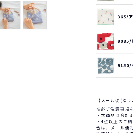
365
908
915
【メール便(ゆう
※必ず注意事項
・本商品は合計
・4点以上のご
合は、メール便