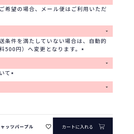
必
ご希望の場合、メール便はご利用いただ
須
)
送条件を満たしていない場合は、自動的
料500円）へ変更となります。
(
必
いて
須
(
)
必
須
)
/キャッツパープル
カートに入れる