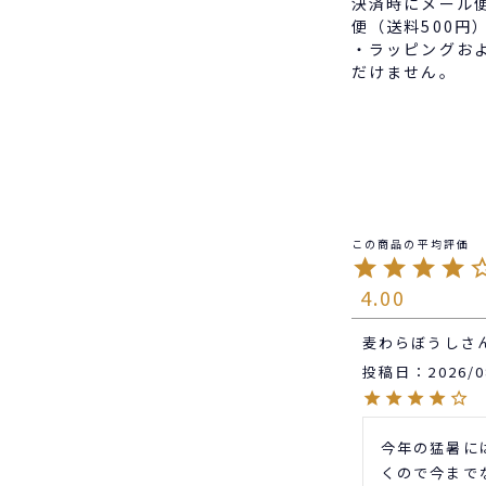
決済時にメール
便（送料500円
・ラッピングお
だけません。
4.00
麦わらぼうし
投稿日
2026/0
今年の猛暑に
くので今まで