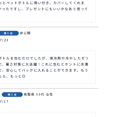
っとペットボトルに吸い付き、カバーしてくれま
かったですし、プレゼントにもいいかなあと思って
非公開
購入者
7/23
ボトルを包むだけでしたが、保冷剤や冷やしたゼリ
で、暑さ対策に大活躍！これに包むとホントに水滴
て、安心してバッグに入れることができます。もう
たら、もっと◎
鳥取県
50代
女性
購入者
7/17