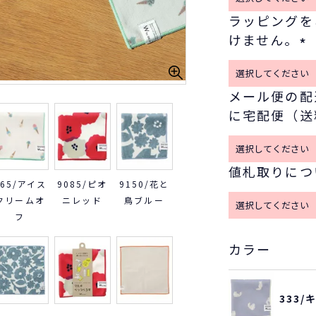
ラッピングを
けません。
(
必
メール便の配
須
に宅配便（送
)
値札取りにつ
365/アイス
9085/ピオ
9150/花と
クリームオ
ニレッド
鳥ブルー
フ
カラー
333