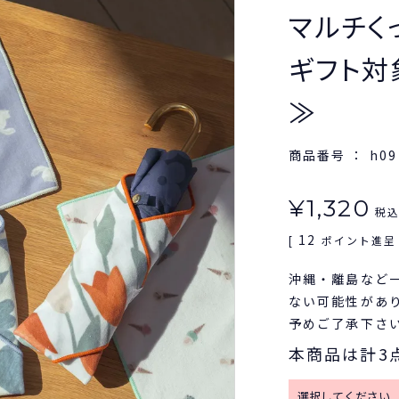
マルチくっ
ギフト対
≫
商品番号
h09
¥
1,320
税
12
[
ポイント進呈 
沖縄・離島など
ない可能性があ
予めご了承下さ
本商品は計3