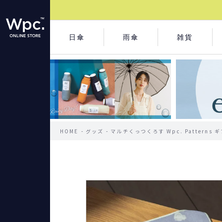
日傘
雨傘
雑貨
HOME
グッズ
マルチくっつくろす Wpc. Patterns