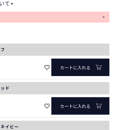
いて
(
必
須
)
オフ
カートに入れる
レッド
カートに入れる
アネイビー