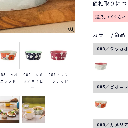
値札取りにつ
カラー
商品
083／クッカ
-
085／ピオ
088／カメ
089／フル
ニレッド
リアネイビ
ーツレッド
085／ピオニ
ー
-
088／カメリ