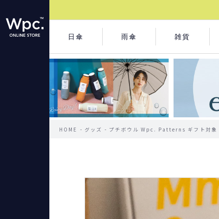
日傘
雨傘
雑貨
HOME
グッズ
プチボウル Wpc. Patterns ギフト対象