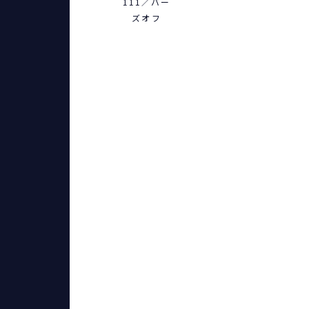
111／バー
ズオフ