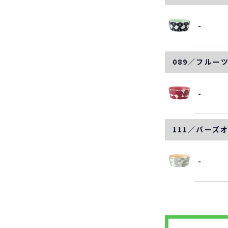
-
089／フルー
-
111／バーズ
-