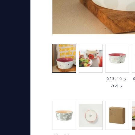
083／クッ
カオフ