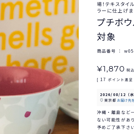
場！テキスタイ
ラーに仕上げま
プチボウル 
対象
商品番号
w05
¥
1,870
税
17
[
ポイント進呈 
2026/08/12（
東京都
お届け先
沖縄・離島など
ない可能性があ
予めご了承下さ