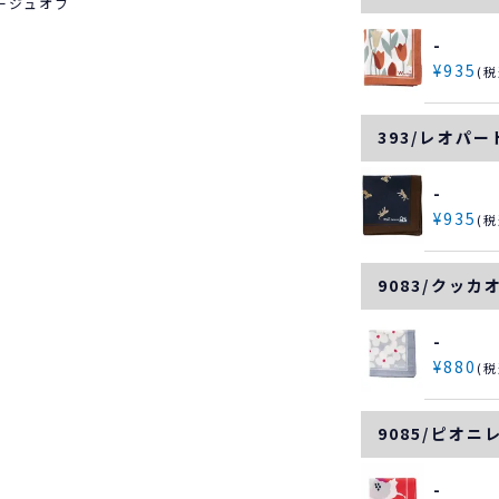
ージュオフ
-
¥
935
税
393/レオパ
-
¥
935
税
9083/クッカ
-
¥
880
税
9085/ピオニ
-