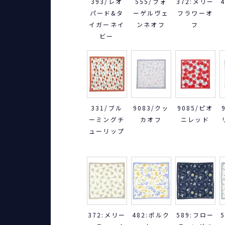
393/レオ
555/フォ
372:メリー
パード&タ
ーゲルヴェ
フラワーオ
イガーネイ
ンネオフ
フ
ビー
331/ブル
9083/クッ
9085/ピオ
ーミングチ
カオフ
ニレッド
ューリップ
372:メリー
482:ポルク
589:フロー