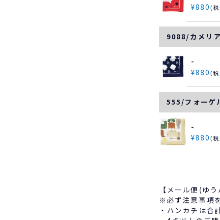
¥
880
税
9088/カメリ
-
¥
880
税
555/フォー
-
¥
880
税
【メール便(ゆう
※必ず注意事項
・ハンカチは合