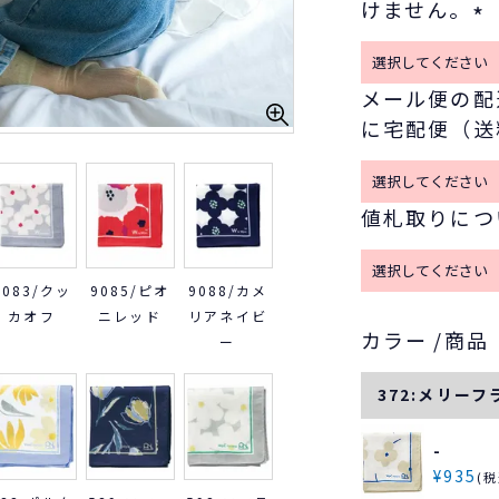
けません。
(
必
メール便の配
須
に宅配便（送
)
値札取りにつ
9083/クッ
9085/ピオ
9088/カメ
カオフ
ニレッド
リアネイビ
カラー
商品
ー
372:メリー
-
¥
935
税