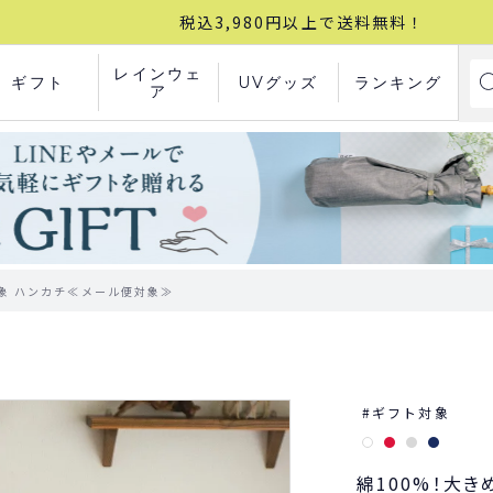
税込3,980円以上で送料無料！
レインウェ
ギフト
UVグッズ
ランキング
ア
ト対象 ハンカチ≪メール便対象≫
ギフト対象
綿100%！大