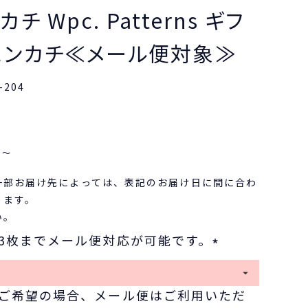
チ Wpc. Patterns ギフ
ハンカチ≪メール便対象≫
-204
〜
一部お届け先によっては、表記のお届け日に間に合わ
ります。
い。
3枚までメール便対応が可能です。
(
必
ご希望の場合、メール便はご利用いただ
須