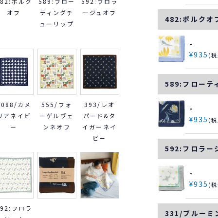
482:ポルク
589:フロー
592:フロラ
オフ
ティングチ
ージュオフ
482:ポルクオ
ューリップ
-
¥
935
税
589:フロー
9088/カメ
555/フォ
393/レオ
-
リアネイビ
ーゲルヴェ
パード&タ
¥
935
税
ー
ンネオフ
イガーネイ
ビー
592:フロラ
-
¥
935
税
592:フロラ
331/ブルー