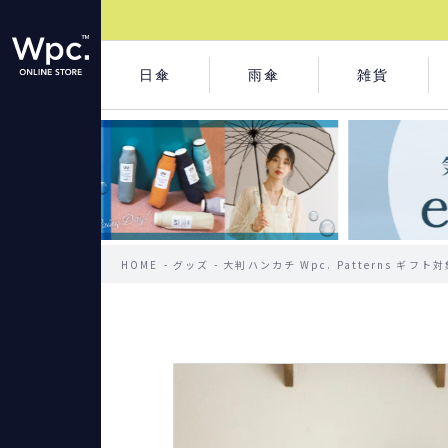
日傘
雨傘
雑貨
HOME
グッズ
大判ハンカチ Wpc. Patterns ギフ