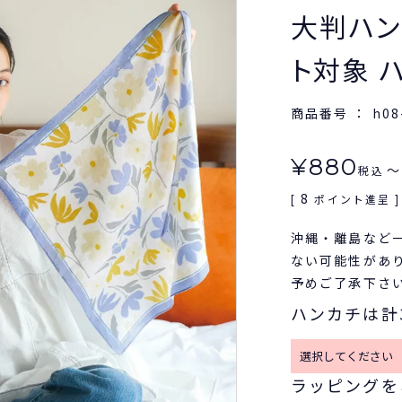
大判ハンカ
ト対象 
商品番号
h08
¥
880
〜
税込
8
[
ポイント進呈 ]
沖縄・離島など
ない可能性があ
予めご了承下さ
ハンカチは計
ラッピングを