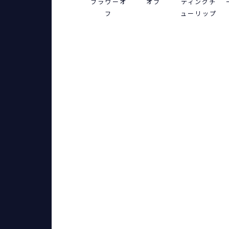
フラワーオ
オフ
ティングチ
フ
ューリップ