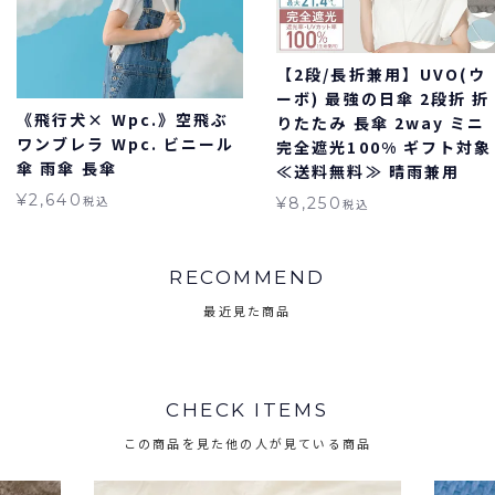
【2段/長折兼用】UVO(ウ
ーボ) 最強の日傘 2段折 折
《飛行犬× Wpc.》空飛ぶ
りたたみ 長傘 2way ミニ
ワンブレラ Wpc. ビニール
完全遮光100% ギフト対象
傘 雨傘 長傘
≪送料無料≫ 晴雨兼用
¥
2,640
税込
¥
8,250
税込
RECOMMEND
最近見た商品
CHECK ITEMS
この商品を見た他の人が見ている商品