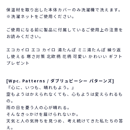
保温材を取り出した本体カバーのみ洗濯機で洗えます。
※洗濯ネットをご使用ください。
ご使用になる前に製品に付属しているご使用上の注意を
お読みください。
エコカイロ エコ カイロ 湯たんぽ ミニ湯たんぽ 繰り返
し使える 寒さ対策 北欧柄 花柄 可愛い かわいい ギフト
プレゼント
[Wpc. Patterns / ダブリュピーシー パターンズ]
『心に、いつも、晴れもよう。』
空もようはかえられなくても、心もようは変えられるも
の。
雨の日を憂う人の心が晴れる。
そんなきっかけを届けられないか。
天気と人の気持ちを見つめ、考え続けてきた私たちの答
え。