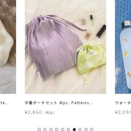
e...
巾着ポーチセット Wpc. Patterns...
ウォーター
¥2,860
¥2,09
（税込）