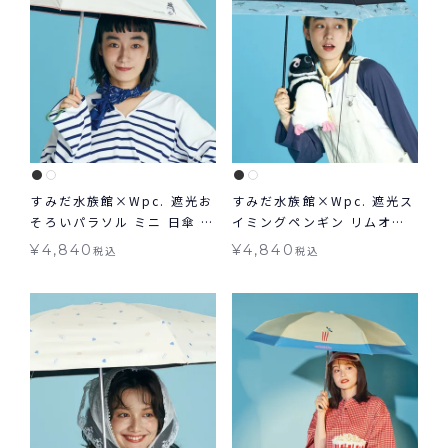
すみだ水族館×Wpc. 遮光お
すみだ水族館×Wpc. 遮光ス
そろいパラソル ミニ 日傘 折
イミングペンギン リムオー
りたたみ 晴雨兼用 ギフト対
ガンジー ミニ 日傘 折りたた
¥
4,840
¥
4,840
税込
税込
象 送料無料
み 晴雨兼用 ギフト対象 送料
無料