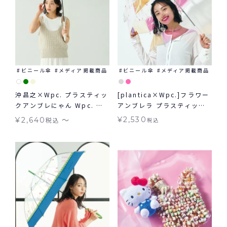
ビニール傘
メディア掲載商品
ビニール傘
メディア掲載商品
沖昌之×Wpc. プラスティッ
[plantica×Wpc.]フラワー
クアンブレにゃん Wpc. ビ
アンブレラ プラスティック
ニール傘
シャイニー shiny plastic
〜
¥
2,530
¥
2,640
税込
税込
umbrella 長傘 雨傘 ビニー
ル傘