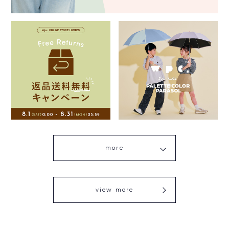
more
view more