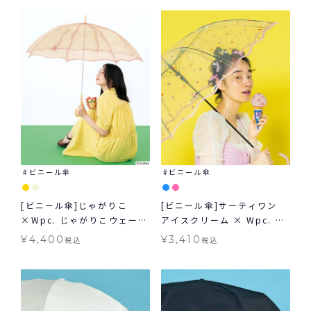
ビニール傘
ビニール傘
[ビニール傘]じゃがりこ
[ビニール傘]サーティワン
×Wpc. じゃがりこウェービ
アイスクリーム × Wpc. ア
ーアンブレラ 雨傘 長傘 送料
イスクリームパターンアンブ
¥
4,400
¥
3,410
税込
税込
無料
レラ 雨傘 長傘