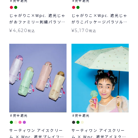
完全遮光
完全遮光
じゃがりこ×Wpc. 遮光じゃ
じゃがりこ×Wpc. 遮光じゃ
がおファミリー刺繍パラソル
がりこパッケージパラソル
ミニ 日傘 折りたたみ 晴雨兼
ミニ 日傘 折りたたみ 晴雨兼
¥
4,620
¥
5,170
税込
税込
用 ギフト対象 送料無料
用 ギフト対象 送料無料
完全遮光
完全遮光
サーティワン アイスクリー
サーティワン アイスクリー
ム × Wpc. 遮光プレイフル
ム × Wpc. 遮光アイスクリ