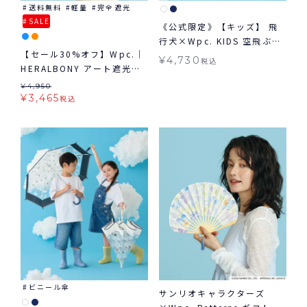
送料無料
軽量
完全遮光
SALE
《公式限定》【キッズ】 飛
行犬×Wpc. KIDS 空飛ぶレ
【セール30%オフ】Wpc.｜
インコート 子ども用 キッズ
¥
4,730
税込
HERALBONY アート遮光軽
レインコート 【M/Lサイ
量日傘 mini 日傘 折りたた
ズ】ギフト対象 送料無料
¥
4,950
み 晴雨兼用 ギフト対象 送料
¥
3,465
Wpc.KIDS
税込
無料
ビニール傘
サンリオキャラクターズ