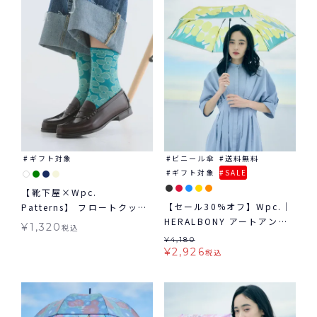
象≫
ギフト対象
ビニール傘
送料無料
ギフト対象
SALE
【靴下屋×Wpc.
【セール30%オフ】Wpc.｜
Patterns】 フロートクッカ
HERALBONY アートアンブ
ロークルー ギフト対象 グッ
¥
1,320
税込
レラ mini 雨傘 折りたたみ
ズ Tabio タビオ コラボ く
¥
4,180
ビニール傘 ギフト対象
つ下 ≪メール便対象≫
¥
2,926
税込