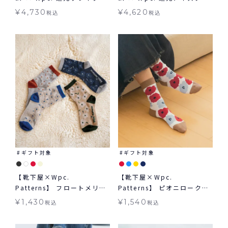
アイスクリーム ミニ 日傘 折
ームパターン ミニ 日傘 折り
¥
4,730
¥
4,620
税込
税込
りたたみ 晴雨兼用 ギフト対
たたみ 晴雨兼用 ギフト対象
象 送料無料
送料無料
ギフト対象
ギフト対象
【靴下屋×Wpc.
【靴下屋×Wpc.
Patterns】 フロートメリー
Patterns】 ピオニロークル
フラワーロークルー ギフト
ー ギフト対象 グッズ Tabio
¥
1,430
¥
1,540
税込
税込
対象 グッズ Tabio タビオ
タビオ コラボ くつ下 ≪メー
コラボ くつ下 ≪メール便対
ル便対象≫