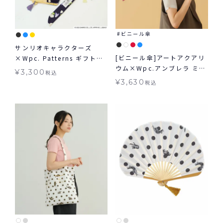
ビニール傘
サンリオキャラクターズ
[ビニール傘]アートアクアリ
×Wpc. Patterns ギフトボ
ウム×Wpc.アンブレラ ミニ
ックス入り扇子 グッズ ギフ
¥
3,300
税込
雨傘 折りたたみ ギフト対象
ト対象 ≪メール便対象≫
¥
3,630
税込