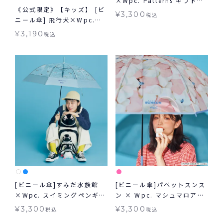
×Wpc. Patterns ギフトボ
《公式限定》【キッズ】 [ビ
ックス入り扇子 グッズ ギフ
¥
3,300
税込
ニール傘] 飛行犬×Wpc.
ト対象
KIDS 空飛ぶワンブレラ キッ
¥
3,190
税込
ズビニール傘 長傘 子ども用
[ビニール傘]すみだ水族館
[ビニール傘]パペットスンス
×Wpc. スイミングペンギン
ン × Wpc. マシュマロアン
アンブレラ 雨傘 長傘
ブレラ 雨傘 長傘
¥
3,300
¥
3,300
税込
税込