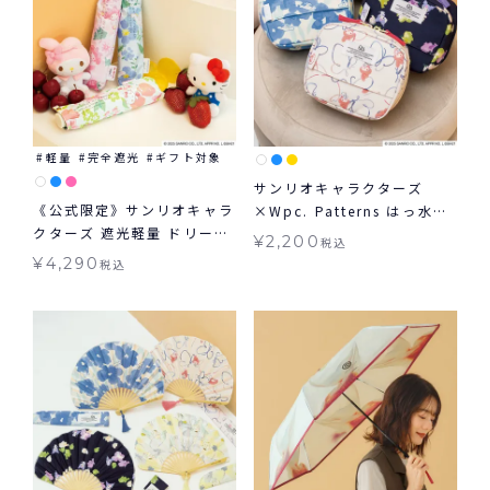
軽量
完全遮光
ギフト対象
サンリオキャラクターズ
《公式限定》サンリオキャラ
×Wpc. Patterns はっ水ス
クターズ 遮光軽量 ドリーミ
クエアポーチ グッズ ギフト
¥
2,200
税込
ング ミニ 日傘 折りたたみ
対象 ≪メール便対象≫
¥
4,290
税込
ギフト対象 晴雨兼用 Wpc.