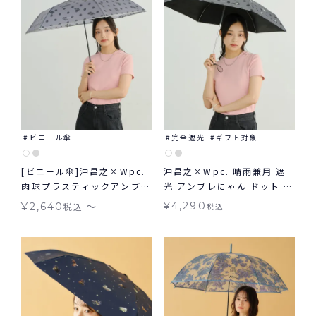
ビニール傘
完全遮光
ギフト対象
[ビニール傘]沖昌之×Wpc.
沖昌之×Wpc. 晴雨兼用 遮
肉球プラスティックアンブレ
光 アンブレにゃん ドット ミ
にゃん ドット 雨傘 長傘 折
ニ 日傘 折りたたみ ギフト対
〜
¥
4,290
¥
2,640
税込
税込
りたたみ ギフト対象
象