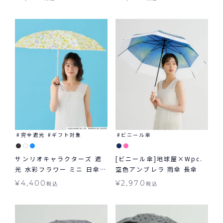
兼用 Wpc.
完全遮光
ギフト対象
ビニール傘
サンリオキャラクターズ 遮
[ビニール傘]地球屋×Wpc.
光 水彩フラワー ミニ 日傘
空色アンブレラ 雨傘 長傘
折りたたみ ギフト対象 晴雨
¥
4,400
¥
2,970
税込
税込
兼用 Wpc.