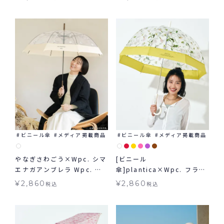
雨兼用
ビニール傘
メディア掲載商品
ビニール傘
メディア掲載商品
やなぎさわごう×Wpc. シマ
[ビニール
エナガアンブレラ Wpc. 雨
傘]plantica×Wpc. フラワ
傘 ビニール傘 長傘 小鳥
ーアンブレラプラスティック
¥
2,860
¥
2,860
税込
税込
雨傘 長傘