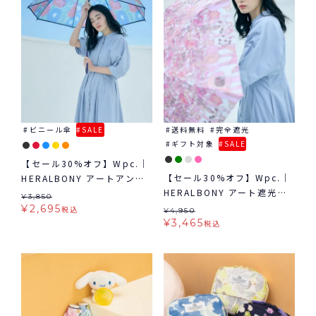
ビニール傘
SALE
送料無料
完全遮光
ギフト対象
SALE
【セール30%オフ】Wpc.｜
【セール30%オフ】Wpc.｜
HERALBONY アートアンブ
HERALBONY アート遮光日
レラ 雨傘 長傘 ビニール傘
¥
3,850
傘 mini 日傘 折りたたみ ギ
¥
2,695
税込
¥
4,950
フト対象 晴雨兼用
¥
3,465
税込