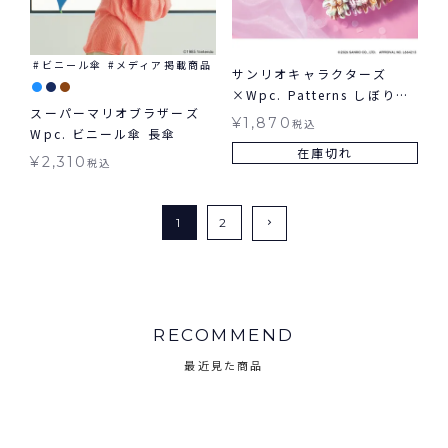
ビニール傘
メディア掲載商品
サンリオキャラクターズ
×Wpc. Patterns しぼりバ
スーパーマリオブラザーズ
ッグ お買い物 バッグ ギフト
¥
1,870
税込
Wpc. ビニール傘 長傘
対象
在庫切れ
¥
2,310
税込
1
2
RECOMMEND
最近見た商品