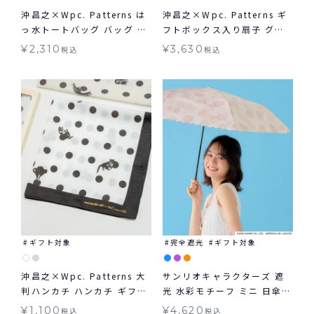
沖昌之×Wpc. Patterns は
沖昌之×Wpc. Patterns ギ
っ水トートバッグ バッグ ギ
フトボックス入り扇子 グッ
フト対象 ≪メール便対象≫
ズ ギフト対象 ≪メール便対
¥
2,310
¥
3,630
税込
税込
象≫
ギフト対象
完全遮光
ギフト対象
沖昌之×Wpc. Patterns 大
サンリオキャラクターズ 遮
判ハンカチ ハンカチ ギフト
光 水彩モチーフ ミニ 日傘
対象 ≪メール便対象≫
折りたたみ ギフト対象 晴雨
¥
1,100
¥
4,620
税込
税込