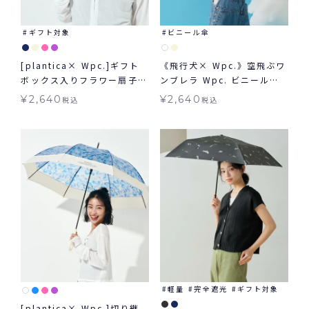
ギフト対象
ビニール傘
[plantica× Wpc.]ギフト
《飛行犬× Wpc.》空飛ぶワ
ボックス入りフラワー扇子
ンブレラ Wpc. ビニール傘
ギフト対象 グッズ ≪メール
雨傘 長傘
¥
2,640
¥
2,640
税込
税込
便対象≫
軽量
完全遮光
ギフト対象
[plantica× Wpc.]切り継