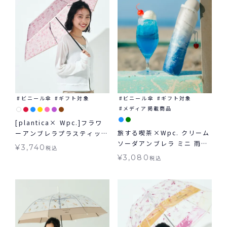
ビニール傘
ギフト対象
ビニール傘
ギフト対象
メディア掲載商品
[plantica× Wpc.]フラワ
旅する喫茶×Wpc. クリーム
ーアンブレラプラスティック
ソーダアンブレラ ミニ 雨傘
ミニ Wpc. ビニール傘 折り
¥
3,740
税込
折りたたみビニール傘 ギフ
たたみ ギフト対象
¥
3,080
税込
ト対象