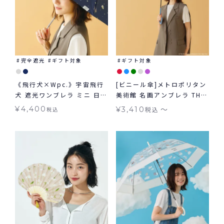
完全遮光
ギフト対象
ギフト対象
《飛行犬×Wpc.》宇宙飛行
[ビニール傘]メトロポリタン
犬 遮光ワンブレラ ミニ 日傘
美術館 名画アンブレラ THE
折りたたみ ギフト対象 晴雨
MET × Wpc. 雨傘 長傘 折
〜
¥
4,400
¥
3,410
税込
税込
兼用
りたたみ傘