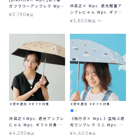
沖昌之× Wpc. 遮光軽量ア
ぎフラワーアンブレラ Wpc.
ンブレにゃん Wpc. ギフト
雨傘 長傘 晴雨兼用
¥
3,190
税込
対象 日傘 折りたたみ 晴雨兼
〜
¥
3,850
税込
用
完全遮光
ギフト対象
完全遮光
ギフト対象
沖昌之×Wpc. 遮光アンブレ
《飛行犬× Wpc.》空飛ぶ遮
にゃん Wpc. ギフト対象 日
光ワンブレラ ミニ Wpc. ギ
傘 折りたたみ 晴雨兼用
フト対象 日傘 折りたたみ 晴
¥
4,290
¥
4,400
税込
税込