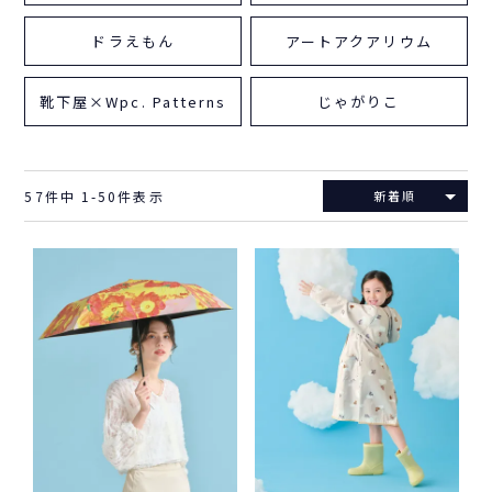
ドラえもん
アートアクアリウム
靴下屋×Wpc. Patterns
じゃがりこ
57
件中
1
-
50
件表示
新着順