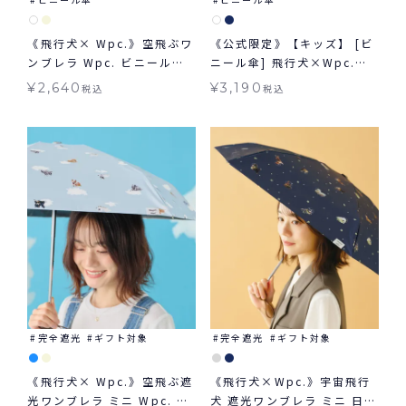
《飛行犬× Wpc.》空飛ぶワ
《公式限定》【キッズ】 [ビ
ンブレラ Wpc. ビニール傘
ニール傘] 飛行犬×Wpc.
雨傘 長傘
KIDS 空飛ぶワンブレラ キッ
¥
2,640
¥
3,190
税込
税込
ズビニール傘 長傘 子ども用
完全遮光
ギフト対象
完全遮光
ギフト対象
《飛行犬× Wpc.》空飛ぶ遮
《飛行犬×Wpc.》宇宙飛行
光ワンブレラ ミニ Wpc. ギ
犬 遮光ワンブレラ ミニ 日傘