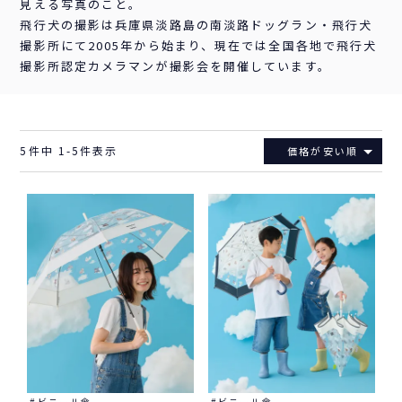
見える写真のこと。
飛行犬の撮影は兵庫県淡路島の南淡路ドッグラン・飛行犬
撮影所にて2005年から始まり、現在では全国各地で飛行犬
撮影所認定カメラマンが撮影会を開催しています。
5
件中
1
-
5
件表示
価格が安い順
ビニール傘
ビニール傘