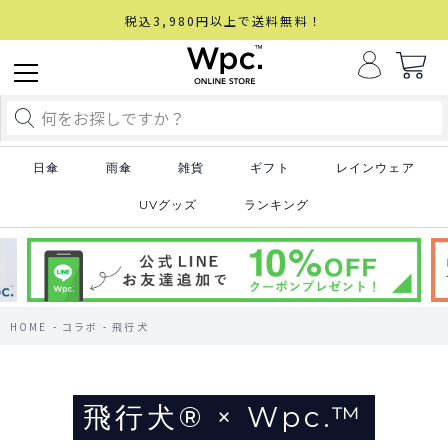
税込3,980円以上で送料無料！
日傘
雨傘
雑貨
ギフト
レインウェア
UVグッズ
ランキング
HOME
コラボ
飛行犬
飛行犬® × Wpc.™