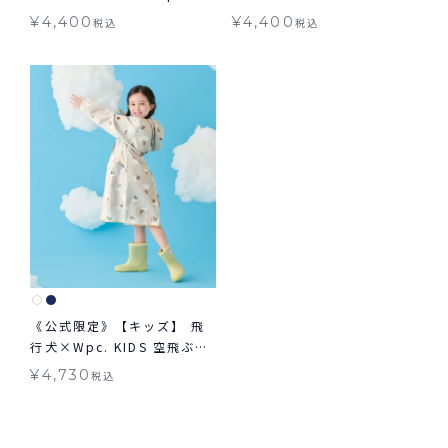
フト対象 日傘 折りたたみ 晴
折りたたみ ギフト対象 晴雨
¥
4,400
¥
4,400
税込
税込
雨兼用
兼用
《公式限定》【キッズ】 飛
行犬×Wpc. KIDS 空飛ぶレ
インコート 子ども用 キッズ
¥
4,730
税込
レインコート 【M/Lサイ
ズ】ギフト対象 送料無料
Wpc.KIDS