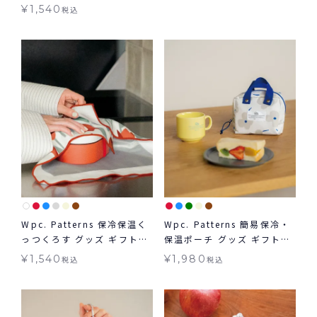
食器
¥
1,540
税込
Wpc. Patterns 保冷保温く
Wpc. Patterns 簡易保冷・
っつくろす グッズ ギフト対
保温ポーチ グッズ ギフト対
象
象
¥
1,540
¥
1,980
税込
税込