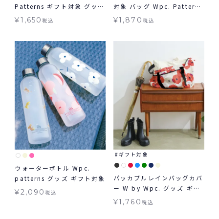
Patterns ギフト対象 グッズ
対象 バッグ Wpc. Patterns
≪メール便対象≫
≪メール便対象≫
¥
1,650
¥
1,870
税込
税込
ギフト対象
ウォーターボトル Wpc.
パッカブルレインバッグカバ
patterns グッズ ギフト対象
ー W by Wpc. グッズ ギフ
¥
2,090
税込
ト対象 レイングッズ≪メー
¥
1,760
税込
ル便対象≫