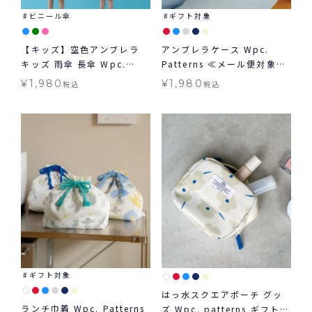
ビニール傘
ギフト対象
【キッズ】空色アンブレラ
アンブレラケース Wpc.
キッズ 雨傘 長傘 Wpc.
Patterns ≪メール便対象≫
KIDS 子ども用
ギフト対象
¥
1,980
¥
1,980
税込
税込
ギフト対象
はっ水スクエアポーチ グッ
ランチ巾着 Wpc. Patterns
ズ Wpc. patterns ギフト対