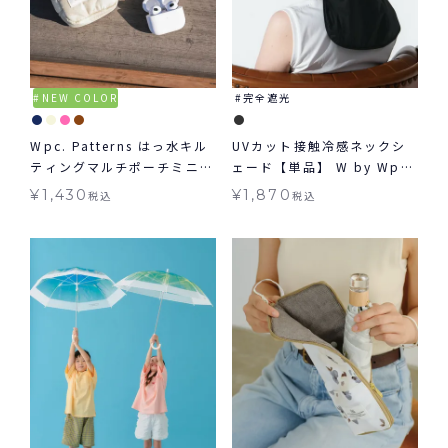
NEW COLOR
完全遮光
Wpc. Patterns はっ水キル
UVカット接触冷感ネックシ
ティングマルチポーチミニ
ェード【単品】 W by Wpc.
グッズ ギフト対象
UVグッズ ギフト対象 グッズ
¥
1,430
¥
1,870
税込
税込