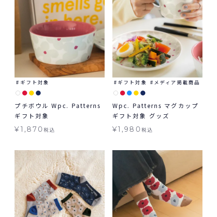
ギフト対象
ギフト対象
メディア掲載商品
プチボウル Wpc. Patterns
Wpc. Patterns マグカップ
ギフト対象
ギフト対象 グッズ
¥
1,870
¥
1,980
税込
税込