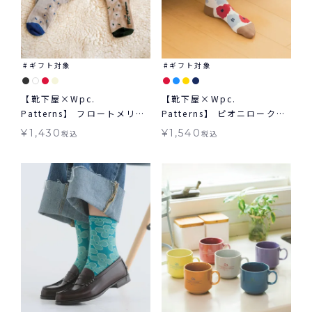
ギフト対象
ギフト対象
【靴下屋×Wpc.
【靴下屋×Wpc.
Patterns】 フロートメリー
Patterns】 ピオニロークル
フラワーロークルー ギフト
ー ギフト対象 グッズ Tabio
¥
1,430
¥
1,540
税込
税込
対象 グッズ Tabio タビオ
タビオ コラボ くつ下 ≪メー
コラボ くつ下 ≪メール便対
ル便対象≫
象≫