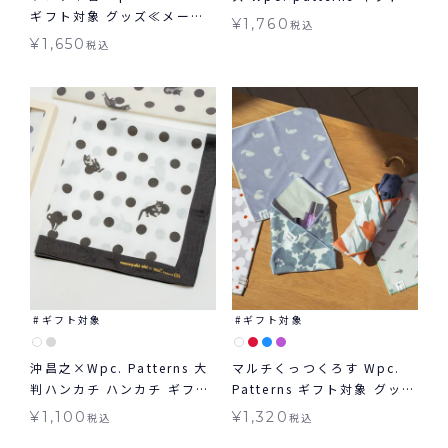
ギフト対象 グッズ≪メール
象 ≪メール便対象≫
¥
1,760
税込
便対象≫
¥
1,650
税込
ギフト対象
ギフト対象
沖昌之×Wpc. Patterns 大
マルチくっつくろす Wpc.
判ハンカチ ハンカチ ギフト
Patterns ギフト対象 グッズ
対象 ≪メール便対象≫
≪メール便対象≫
¥
1,100
¥
1,320
税込
税込