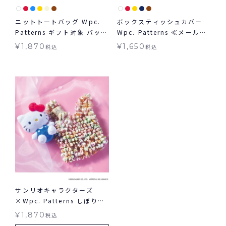
ニットトートバッグ Wpc.
ボックスティッシュカバー
Patterns ギフト対象 バッグ
Wpc. Patterns ≪メール便
ニット
対象≫ギフト対象
¥
1,870
¥
1,650
税込
税込
サンリオキャラクターズ
×Wpc. Patterns しぼりバ
ッグ お買い物 バッグ ギフト
¥
1,870
税込
対象