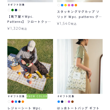
ギフト対象
スタッキングマグカップ ソ
【靴下屋×Wpc.
リッド Wpc. patterns グッ
Patterns】 フロートクッカ
ズ ギフト対象
¥
1,540
税込
ロークルー ギフト対象 グッ
¥
1,320
税込
ズ Tabio タビオ コラボ く
つ下 ≪メール便対象≫
ギフト対象
NEW COLOR
ギフト対象
レジャーシート Wpc.
はっ水トートバッグ ギフト