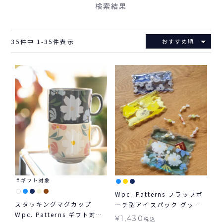
検索結果
35
件中
1
-
35
件表示
おすすめ順
ギフト対象
Wpc. Patterns フラップポ
スタッキングマグカップ
ーチ型アイスパック グッズ
Wpc. Patterns ギフト対象
ギフト対象
¥
1,430
税込