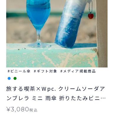
ビニール傘
ギフト対象
メディア掲載商品
旅する喫茶×Wpc. クリームソーダア
ンブレラ ミニ 雨傘 折りたたみビニー
ル傘 ギフト対象
¥
3,080
税込