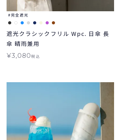
完全遮光
遮光クラシックフリル Wpc. 日傘 長
傘 晴雨兼用
¥
3,080
税込