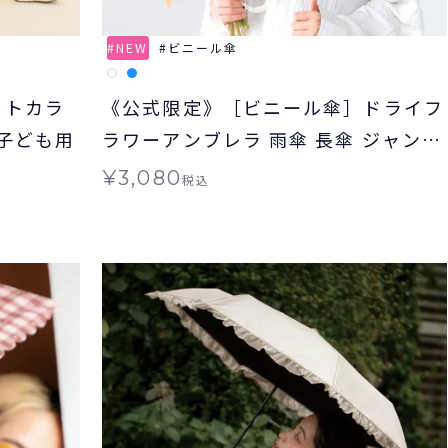
NEW
ビニール傘
ットカラ
《公式限定》［ビニール傘］ドライフ
 子ども用
ラワーアンブレラ 雨傘 長傘 ジャンプ
傘
¥
3,080
税込