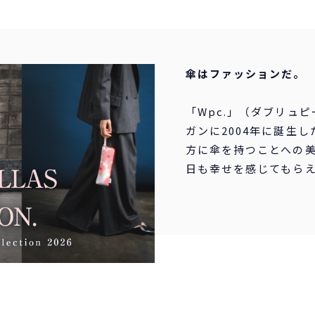
傘はファッションだ。
「Wpc.」（ダブリュ
ガンに2004年に誕生
方に傘を持つことへの
日も幸せを感じてもら