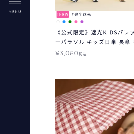
MENU
NEW
完全遮光
《公式限定》遮光KIDSパレ
ーパラソル キッズ日傘 長傘
¥
3,080
税込