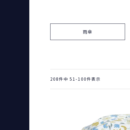
雨傘
208
件中
51
-
100
件表示