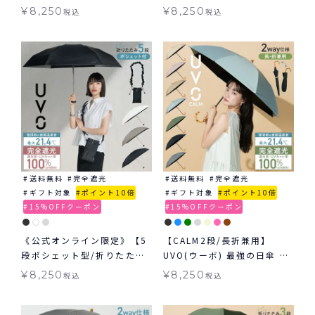
強の日傘 2way 折りたたみ
ーボ) 最強の日傘 無地 ミニ
¥
8,250
¥
8,250
税込
税込
長傘 日傘 晴雨兼用 ギフト対
日傘 折りたたみ 晴雨兼用 ギ
象 ≪送料無料≫
フト対象 ≪送料無料≫
送料無料
完全遮光
送料無料
完全遮光
ギフト対象
ポイント10倍
ギフト対象
ポイント10倍
15%OFFクーポン
15%OFFクーポン
《公式オンライン限定》【5
【CALM2段/長折兼用】
段ポシェット型/折りたた
UVO(ウーボ) 最強の日傘 カ
み】UVO(ウーボ) 最強の日
ーム 2way 折りたたみ 長傘
¥
8,250
¥
8,250
税込
税込
傘 シャーリングストラップ
2段折 完全遮光100％ 無地
ポシェット ミニ 日傘 折りた
日傘 ギフト対象 ≪送料無料
たみ 晴雨兼用 ギフト対象 ≪
≫ 晴雨兼用