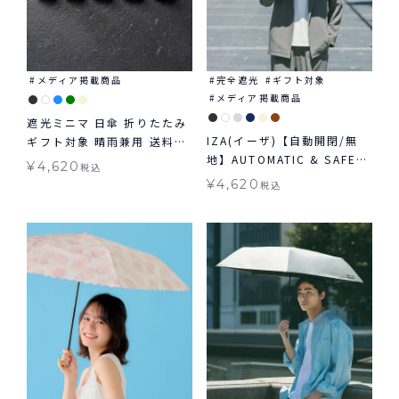
メディア掲載商品
完全遮光
ギフト対象
メディア掲載商品
遮光ミニマ 日傘 折りたたみ
IZA(イーザ)【自動開閉/無
ギフト対象 晴雨兼用 送料無
地】AUTOMATIC & SAFE
料 Wpc.
¥
4,620
税込
オートマティック＆セーフ
¥
4,620
税込
日傘 折りたたみ ギフト対象
自動開閉 晴雨兼用