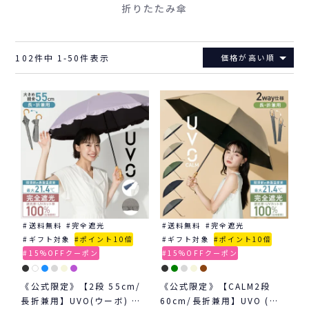
折りたたみ傘
102
件中
1
-
50
件表示
価格が高い順
送料無料
完全遮光
送料無料
完全遮光
ギフト対象
ポイント10倍
ギフト対象
ポイント10倍
15%OFFクーポン
15%OFFクーポン
《公式限定》【2段 55cm/
《公式限定》【CALM2段
長折兼用】UVO(ウーボ) 最
60cm/長折兼用】UVO (ウ