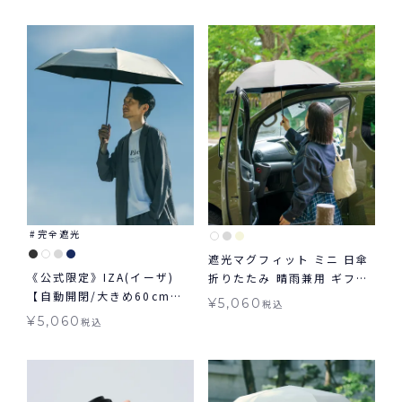
完全遮光
遮光マグフィット ミニ 日傘
《公式限定》IZA(イーザ)
折りたたみ 晴雨兼用 ギフト
【自動開閉/大きめ60cm】
対象 送料無料 Wpc.
¥
5,060
税込
AUTOMATIC & SAFE 60cm
¥
5,060
税込
オートマティック＆セーフ
60cm 日傘 折りたたみ 大き
め 自動開閉傘 晴雨兼用 ギフ
ト対象