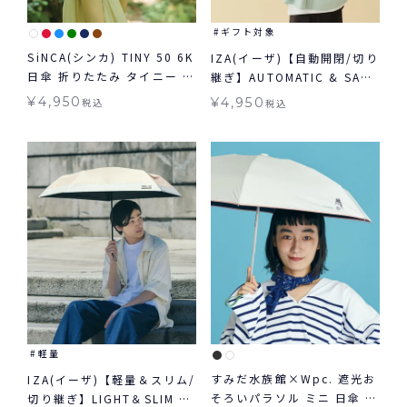
ギフト対象
SiNCA(シンカ) TINY 50 6K
IZA(イーザ)【自動開閉/切り
日傘 折りたたみ タイニー コ
継ぎ】AUTOMATIC & SAFE
ンパクト 晴雨兼用 送料無料
オートマティック＆セーフ
¥
4,950
¥
4,950
税込
税込
ギフト対象
日傘 折りたたみ ギフト対象
自動開閉 晴雨兼用
軽量
すみだ水族館×Wpc. 遮光お
IZA(イーザ)【軽量＆スリム/
そろいパラソル ミニ 日傘 折
切り継ぎ】LIGHT＆SLIM ラ