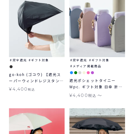
完全遮光
ギフト対象
完全遮光
ギフト対象
メディア掲載商品
go-koh (ゴコウ) 【遮光ス
遮光ポシェットタイニー
ーパーウィンドレジスタン
Wpc. ギフト対象 日傘 折り
ス】 日傘 折りたたみ 耐風
¥
4,400
税込
たたみ tiny 晴雨兼用
晴雨兼用 ギフト対象
〜
¥
4,400
税込