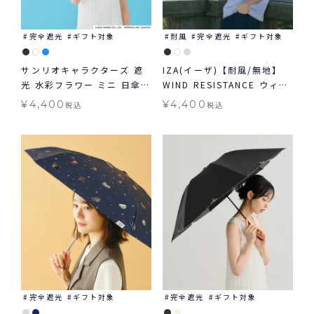
完全遮光
ギフト対象
耐風
完全遮光
ギフト対象
サンリオキャラクターズ 遮
IZA(イーザ)【耐風/無地】
光 水彩フラワー ミニ 日傘
WIND RESISTANCE ウィン
折りたたみ ギフト対象 晴雨
ドレジスタンス 日傘 折りた
¥
4,400
¥
4,400
税込
税込
兼用 Wpc.
たみ ギフト対象 晴雨兼用
完全遮光
ギフト対象
完全遮光
ギフト対象