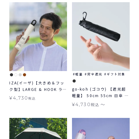
軽量
完全遮光
ギフト対象
IZA(イーザ)【大きめ＆フッ
go-koh (ゴコウ) 【遮光超
ク型】LARGE & HOOK ラ
軽量】 50cm 55cm 日傘 折
ージ＆フック 日傘 折りたた
¥
4,730
税込
りたたみ 晴雨兼用 ギフト対
み晴雨兼用 ギフト対象 送料
〜
¥
4,730
税込
象
無料