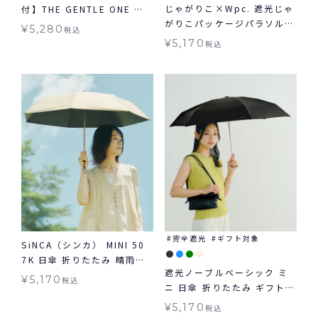
じゃがりこ×Wpc. 遮光じゃ
付】THE GENTLE ONE ジ
がりこパッケージパラソル
ェントルワン 日傘 折りたた
¥
5,280
税込
ミニ 日傘 折りたたみ 晴雨兼
み 晴雨兼用 ギフト対象 送料
¥
5,170
税込
用 ギフト対象 送料無料
無料
完全遮光
ギフト対象
SiNCA（シンカ） MINI 50
7K 日傘 折りたたみ 晴雨兼
遮光ノーブルベーシック ミ
用 送料無料 ギフト対象
¥
5,170
税込
ニ 日傘 折りたたみ ギフト対
象 晴雨兼用 送料無料 Wpc.
¥
5,170
税込