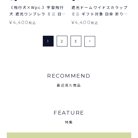
《飛行犬×Wpc.》宇宙飛行
遮光ドームワイドスカラップ
犬 遮光ワンブレラ ミニ 日傘
ミニ ギフト対象 日傘 折りた
折りたたみ ギフト対象 晴雨
たみ傘 晴雨兼用 Wpc.
¥
4,400
¥
4,400
税込
税込
兼用
1
2
3
RECOMMEND
最近見た商品
FEATURE
特集