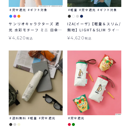
完全遮光
ギフト対象
軽量
完全遮光
ギフト対象
サンリオキャラクターズ 遮
IZA(イーザ)【軽量＆スリム/
光 水彩モチーフ ミニ 日傘
無地】LIGHT＆SLIM ライト
折りたたみ ギフト対象 晴雨
＆スリム 軽量 日傘 折りたた
¥
4,620
¥
4,620
税込
税込
兼用 Wpc.
み ギフト対象 晴雨兼用
送料無料
軽量
完全遮光
完全遮光