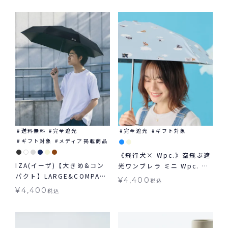
送料無料
送料無料
完全遮光
完全遮光
ギフト対象
ギフト対象
メディア掲載商品
《飛行犬× Wpc.》空飛ぶ遮
IZA(イーザ)【大きめ&コン
光ワンブレラ ミニ Wpc. ギ
パクト】LARGE&COMPACT
フト対象 日傘 折りたたみ 晴
¥
4,400
税込
ラージ＆コンパクト日傘 折
雨兼用
¥
4,400
税込
りたたみ 送料無料 ギフト対
象 晴雨兼用