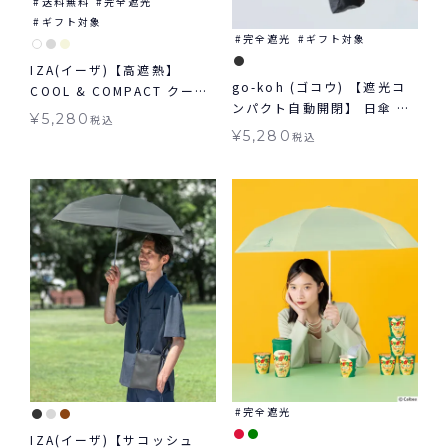
送料無料
完全遮光
ギフト対象
完全遮光
ギフト対象
IZA(イーザ)【高遮熱】
go-koh (ゴコウ) 【遮光コ
COOL & COMPACT クール
ンパクト自動開閉】 日傘 折
&コンパクト 日傘 折りたた
¥
5,280
税込
りたたみ 晴雨兼用 ギフト対
み 晴雨兼用 ギフト対象
¥
5,280
税込
象
完全遮光
IZA(イーザ)【サコッシュ