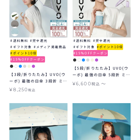
送料無料
完全遮光
送料無料
完全遮光
ギフト対象
メディア掲載商品
ギフト対象
ポイント10倍
ポイント10倍
15%OFFクーポン
15%OFFクーポン
【5段/折りたたみ】UVO(ウ
【3段/折りたたみ】UVO(ウ
ーボ) 最強の日傘 5段折 ミニ
ーボ) 最強の日傘 3段折 ミニ
コンパクト 無地 切り継ぎ ギ
〜
¥
6,600
税込
完全遮光100% ギフト対象
フト対象 ≪送料無料≫ 晴雨
¥
8,250
税込
≪送料無料≫ 晴雨兼用
兼用