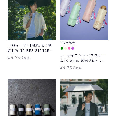
完全遮光
IZA(イーザ)【耐風/切り継
ぎ】WIND RESISTANCE ウ
サーティワン アイスクリー
ィンドレジスタンス 日傘 折
¥
4,730
税込
ム × Wpc. 遮光プレイフル
りたたみ ギフト対象 晴雨兼
アイスクリーム ミニ 日傘 折
用
¥
4,730
税込
りたたみ 晴雨兼用 ギフト対
象 送料無料