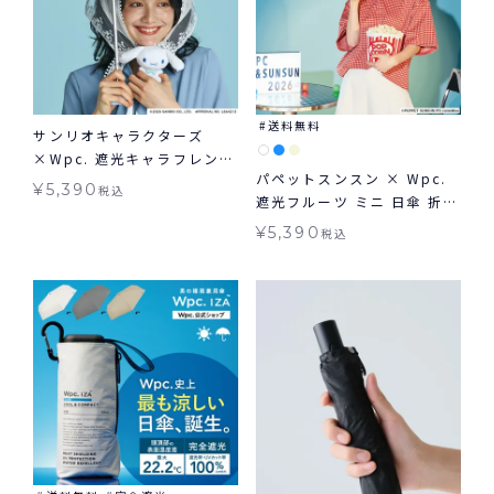
送料無料
サンリオキャラクターズ
×Wpc. 遮光キャラフレンズ
パペットスンスン × Wpc.
ミニ 日傘 折りたたみ 晴雨兼
¥
5,390
税込
遮光フルーツ ミニ 日傘 折り
用 ギフト対象 送料無料
たたみ 晴雨兼用 ギフト対象
¥
5,390
税込
送料無料