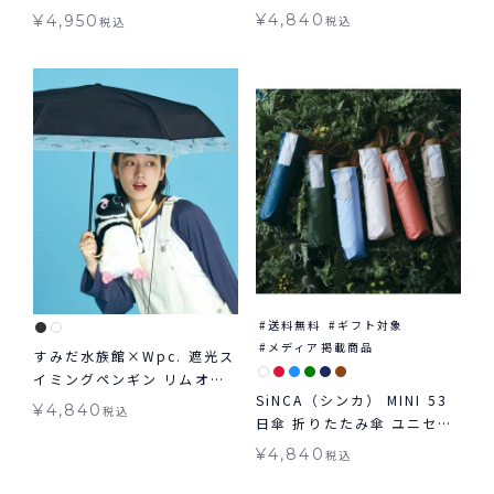
りたたみ 晴雨兼用 ギフト対
イト＆スリム 軽量 日傘 折り
¥
4,840
¥
4,950
税込
税込
象 送料無料
たたみ ギフト対象 晴雨兼用
送料無料
ギフト対象
メディア掲載商品
すみだ水族館×Wpc. 遮光ス
イミングペンギン リムオー
SiNCA（シンカ） MINI 53
ガンジー ミニ 日傘 折りたた
¥
4,840
税込
日傘 折りたたみ傘 ユニセッ
み 晴雨兼用 ギフト対象 送料
クス 晴雨兼用 送料無料 ギフ
無料
¥
4,840
税込
ト対象