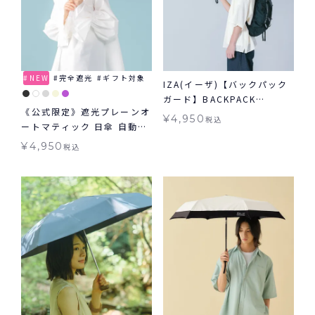
NEW
完全遮光
ギフト対象
IZA(イーザ)【バックパック
ガード】BACKPACK
《公式限定》遮光プレーンオ
GUARD 日傘 折りたたみ ギ
¥
4,950
税込
ートマティック 日傘 自動開
フト対象 晴雨兼用
閉 傘 折りたたみ ギフト対象
¥
4,950
税込