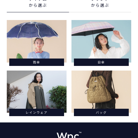
から選ぶ
から選ぶ
雨傘
日傘
レインウェア
バッグ