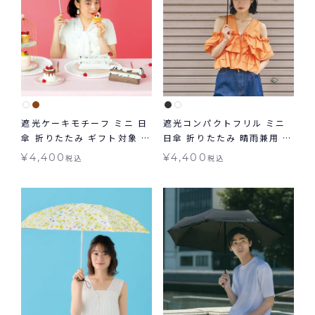
遮光ケーキモチーフ ミニ 日
遮光コンパクトフリル ミニ
傘 折りたたみ ギフト対象 晴
日傘 折りたたみ 晴雨兼用 ギ
雨兼用 送料無料 Wpc.
フト対象 送料無料 Wpc.
¥
4,400
¥
4,400
税込
税込