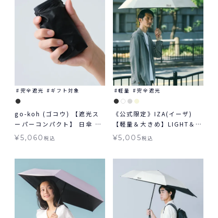
完全遮光
ギフト対象
軽量
完全遮光
go-koh (ゴコウ) 【遮光ス
《公式限定》IZA(イーザ)
ーパーコンパクト】 日傘 折
【軽量＆大きめ】LIGHT＆
りたたみ 晴雨兼用 ギフト対
LARGE ライト&ラージ 日傘
¥
5,060
¥
5,005
税込
税込
象
折りたたみ ギフト対象 晴雨
兼用