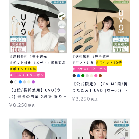
送料無料≫
送料無料
完全遮光
送料無料
完全遮光
ギフト対象
メディア掲載商品
ギフト対象
ポイント10倍
ポイント10倍
15%OFFクーポン
15%OFFクーポン
《公式限定》【CALM3段/折
【2段/長折兼用】UVO(ウー
りたたみ】UVO (ウーボ) 最
ボ) 最強の日傘 2段折 折りた
強の日傘 カーム 3段折 完全
¥
8,250
税込
たみ 長傘 2way ミニ 完全
遮光100％ 無地 mini ギフ
¥
8,250
税込
遮光100% ギフト対象 ≪送
ト対象 ≪送料無料≫ 晴雨兼
料無料≫ 晴雨兼用
用