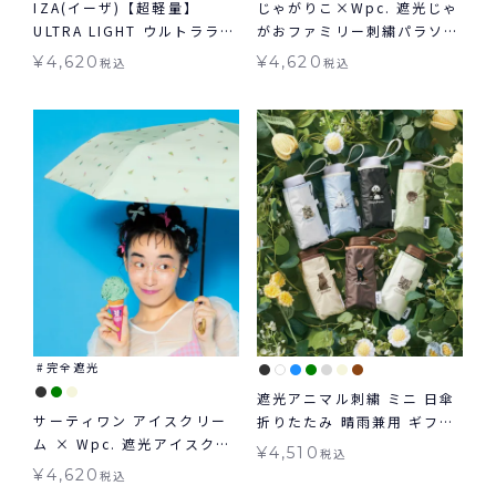
IZA(イーザ)【超軽量】
じゃがりこ×Wpc. 遮光じゃ
ULTRA LIGHT ウルトラライ
がおファミリー刺繍パラソル
ト 軽量 日傘 折りたたみ ギ
ミニ 日傘 折りたたみ 晴雨兼
¥
4,620
¥
4,620
税込
税込
フト対象 晴雨兼用
用 ギフト対象 送料無料
完全遮光
遮光アニマル刺繍 ミニ 日傘
サーティワン アイスクリー
折りたたみ 晴雨兼用 ギフト
ム × Wpc. 遮光アイスクリ
対象 送料無料 Wpc.
¥
4,510
税込
ームパターン ミニ 日傘 折り
¥
4,620
税込
たたみ 晴雨兼用 ギフト対象