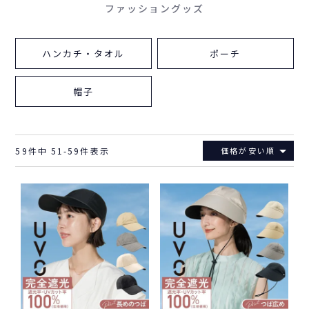
ファッショングッズ
ハンカチ・タオル
ポーチ
帽子
59
件中
51
-
59
件表示
価格が安い順