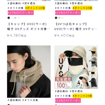
送料無料
完全遮光
送料無料
完全遮光
ギフト対象
ポイント10倍
ギフト対象
ポイント10倍
15%OFFクーポン
15%OFFクーポン
【キャップ】UVO(ウーボ)
【UVつば広キャップ】
帽子 UVグッズ ギフト対象
UVO(ウーボ) 帽子 UVグッズ
≪送料無料≫
ギフト対象 ≪送料無料≫
¥
4,180
¥
4,400
税込
税込
送料無料
完全遮光
ギフト対象
ポイント10倍
送料無料
ギフト対象
15%OFFクーポン