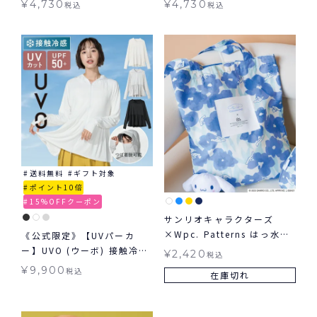
¥
4,730
¥
4,730
税込
税込
送料無料
ギフト対象
ポイント10倍
15%OFFクーポン
サンリオキャラクターズ
×Wpc. Patterns はっ水ト
《公式限定》【UVパーカ
ートバッグ バッグ ギフト対
ー】UVO (ウーボ) 接触冷感
¥
2,420
税込
象 ≪メール便対象≫
UVグッズ ラッシュガード ギ
¥
9,900
税込
在庫切れ
フト対象 ≪送料無料≫