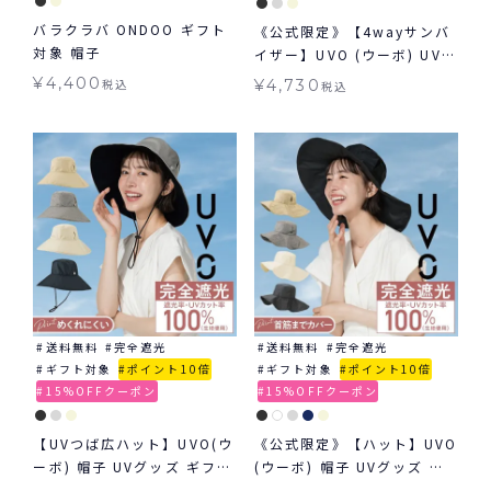
バラクラバ ONDOO ギフト
《公式限定》【4wayサンバ
対象 帽子
イザー】UVO (ウーボ) UVカ
ット 帽子 ギフト対象 ≪送料
¥
4,400
税込
¥
4,730
税込
無料≫
送料無料
完全遮光
送料無料
完全遮光
ギフト対象
ポイント10倍
ギフト対象
ポイント10倍
15%OFFクーポン
15%OFFクーポン
【UVつば広ハット】UVO(ウ
《公式限定》【ハット】UVO
ーボ) 帽子 UVグッズ ギフト
(ウーボ) 帽子 UVグッズ ギ
対象 ≪送料無料≫
フト対象 ≪送料無料≫