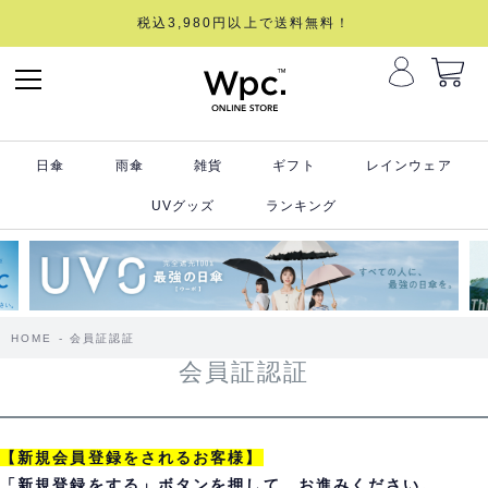
税込3,980円以上で送料無料！
日傘
雨傘
雑貨
ギフト
レインウェア
UVグッズ
ランキング
HOME
会員証認証
会員証認証
【新規会員登録をされるお客様】
「新規登録をする」ボタンを押して、お進みください。