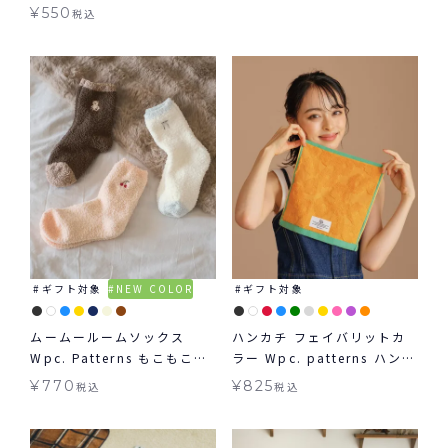
patterns ハンカチ ギフト対
¥
550
税込
象 ≪メール便対象≫
ギフト対象
NEW COLOR
ギフト対象
ムームールームソックス
ハンカチ フェイバリットカ
Wpc. Patterns もこもこ靴
ラー Wpc. patterns ハンカ
下 ギフト対象 グッズ ≪メー
チ ギフト対象 ≪メール便対
¥
770
¥
825
税込
税込
ル便対象≫
象≫