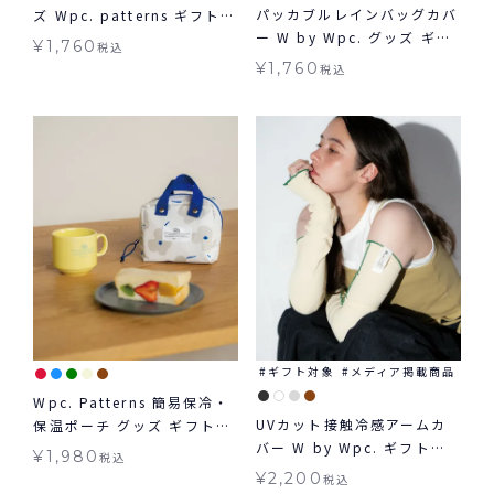
パッカブルレインバッグカバ
ズ Wpc. patterns ギフト対
ー W by Wpc. グッズ ギフ
象 ≪メール便対象≫
¥
1,760
税込
ト対象 レイングッズ≪メー
¥
1,760
税込
ル便対象≫
ギフト対象
メディア掲載商品
Wpc. Patterns 簡易保冷・
UVカット接触冷感アームカ
保温ポーチ グッズ ギフト対
バー W by Wpc. ギフト対
象
¥
1,980
税込
象 グッズ ≪メール便対象≫
¥
2,200
税込