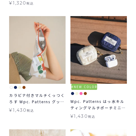
ロークルー ギフト対象 グッ
¥
1,320
税込
ズ Tabio タビオ コラボ く
つ下 ≪メール便対象≫
NEW COLOR
カラビナ付きマルチくっつく
Wpc. Patterns はっ水キル
ろす Wpc. Patterns グッズ
ティングマルチポーチミニ
ギフト対象 ≪メール便対象
¥
1,430
税込
グッズ ギフト対象
≫
¥
1,430
税込