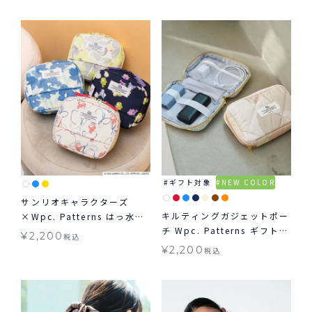
ギフト対象
NEW COLOR
サンリオキャラクターズ
キルティングガジェットポー
×Wpc. Patterns はっ水ス
チ Wpc. Patterns ギフト対
クエアポーチ グッズ ギフト
¥
2,200
税込
象 ポーチ ≪メール便対象≫
対象 ≪メール便対象≫
¥
2,200
税込