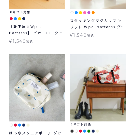
ギフト対象
スタッキングマグカップ ソ
【靴下屋×Wpc.
リッド Wpc. patterns グッ
Patterns】 ピオニロークル
ズ ギフト対象
¥
1,540
税込
ー ギフト対象 グッズ Tabio
¥
1,540
税込
タビオ コラボ くつ下 ≪メー
ル便対象≫
ギフト対象
はっ水スクエアポーチ グッ