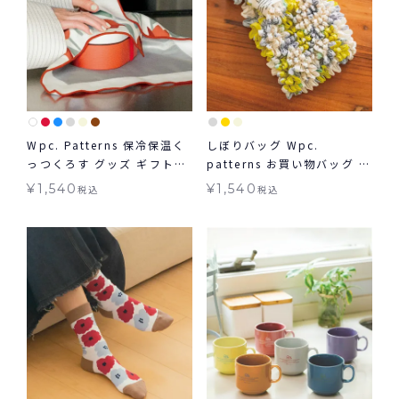
Wpc. Patterns 保冷保温く
しぼりバッグ Wpc.
っつくろす グッズ ギフト対
patterns お買い物バッグ ギ
象
フト対象 ≪メール便対象≫
¥
1,540
¥
1,540
税込
税込