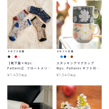
ギフト対象
ギフト対象
【靴下屋×Wpc.
スタッキングマグカップ
Patterns】 フロートメリー
Wpc. Patterns ギフト対象
フラワーロークルー ギフト
食器
¥
1,430
¥
1,540
税込
税込
対象 グッズ Tabio タビオ
コラボ くつ下 ≪メール便対
象≫