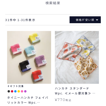
検索結果
31
件中
1
-
31
件表示
価格が安い順
ギフト対象
ハンカチ スタンダード
Wpc. ≪メール便対象≫ グ
タイニーハンカチ フェイバ
ッズ ギフト対象 Wpc.
¥
770
税込
リットカラー Wpc.
Patterns