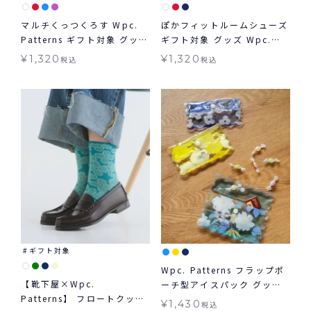
マルチくっつくろす Wpc.
ぽかフィットルームシューズ
Patterns ギフト対象 グッズ
ギフト対象 グッズ Wpc.
≪メール便対象≫
Patterns ≪メール便対象≫
¥
1,320
¥
1,320
税込
税込
ギフト対象
Wpc. Patterns フラップポ
【靴下屋×Wpc.
ーチ型アイスパック グッズ
Patterns】 フロートクッカ
ギフト対象
¥
1,430
税込