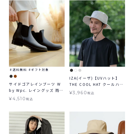
送料無料
ギフト対象
IZA(イーザ)【UVハット】
サイドゴアレインブーツ W
THE COOL HAT クールハッ
by Wpc. レイングッズ 雨靴
ト 接触冷感 帽子 UV グッズ
¥
3,960
税込
ギフト対象 送料無料
ハット ギフト対象
¥
4,510
税込