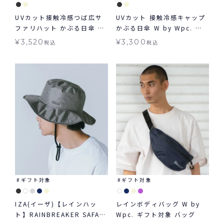
UVカット接触冷感つば広サ
UVカット 接触冷感キャップ
ファリハット かぶる日傘 W
かぶる日傘 W by Wpc. 帽
by Wpc. 帽子 ギフト対象
子 ギフト対象 グッズ ≪メー
¥
3,520
¥
3,300
税込
税込
グッズ
ル便対象≫
ギフト対象
ギフト対象
IZA(イーザ)【レインハッ
レインボディバッグ W by
ト】RAINBREAKER SAFARI
Wpc. ギフト対象 バッグ