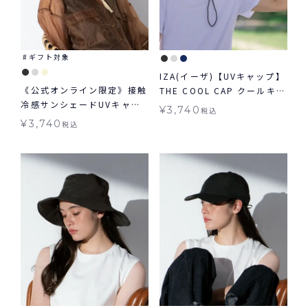
ギフト対象
IZA(イーザ)【UVキャップ】
《公式オンライン限定》接触
THE COOL CAP クールキャ
冷感サンシェードUVキャッ
ップ 接触冷感 帽子 UV グッ
¥
3,740
税込
プ W by Wpc. 帽子 ギフト
ズ キャップ ギフト対象
¥
3,740
税込
対象 グッズ ≪メール便対象
≫