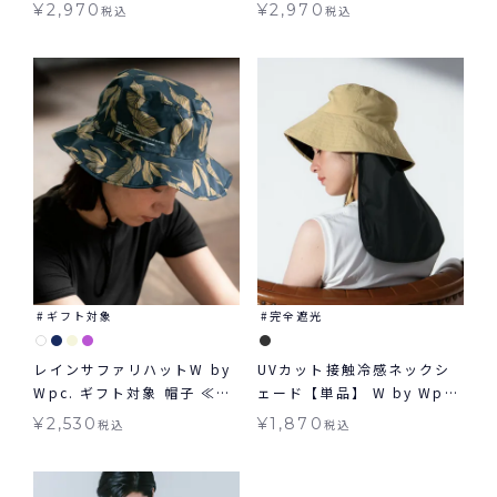
HAT レインブレーカーサフ
¥
2,970
¥
2,970
税込
税込
ァリハット 帽子 ギフト対象
≪メール便対象≫
ギフト対象
完全遮光
レインサファリハットW by
UVカット接触冷感ネックシ
Wpc. ギフト対象 帽子 ≪メ
ェード【単品】 W by Wpc.
ール便対象≫
UVグッズ ギフト対象 グッズ
¥
2,530
¥
1,870
税込
税込