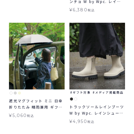
ンチョ W by Wpc. レイン
ポンチョ 送料無料 ギフト対
¥
6,380
税込
象
ギフト対象
メディア掲載商品
遮光マグフィット ミニ 日傘
トラックソールレインブーツ
折りたたみ 晴雨兼用 ギフト
W by Wpc. レインシューズ
対象 送料無料 Wpc.
¥
5,060
税込
ギフト対象
¥
4,950
税込