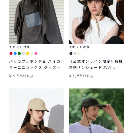
ギフト対象
ギフト対象
パッカブルポンチョ バイカ
《公式オンライン限定》接触
ラーユニセックス グッズ W
冷感サンシェードUVハット
by Wpc. ギフト対象 レイン
かぶる日傘 W by Wpc. 帽
¥
3,960
¥
3,850
税込
税込
ウェア
子 ギフト対象 グッズ ≪メー
ル便対象≫