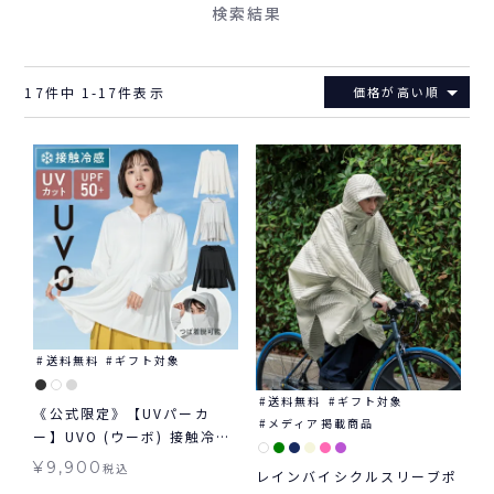
検索結果
17
件中
1
-
17
件表示
価格が高い順
送料無料
ギフト対象
送料無料
ギフト対象
《公式限定》【UVパーカ
メディア掲載商品
ー】UVO (ウーボ) 接触冷感
UVグッズ ラッシュガード ギ
¥
9,900
税込
レインバイシクルスリーブポ
フト対象 ≪送料無料≫