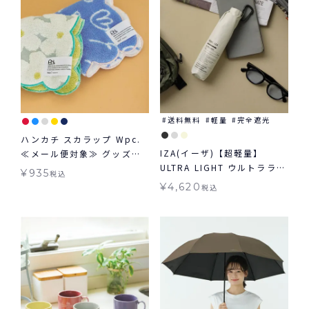
送料無料
軽量
完全遮光
ハンカチ スカラップ Wpc.
IZA(イーザ)【超軽量】
≪メール便対象≫ グッズ
ULTRA LIGHT ウルトラライ
ギフト対象 Wpc.
¥
935
税込
ト 軽量 日傘 折りたたみ ギ
Patterns
¥
4,620
税込
フト対象 晴雨兼用