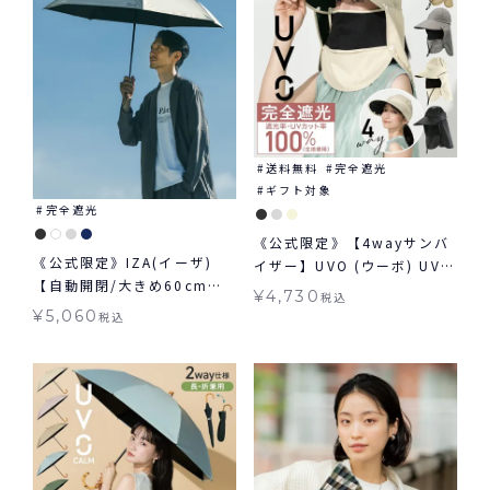
送料無料
完全遮光
ギフト対象
完全遮光
《公式限定》【4wayサンバ
《公式限定》IZA(イーザ)
イザー】UVO (ウーボ) UVカ
【自動開閉/大きめ60cm】
ット 帽子 ギフト対象 ≪送料
¥
4,730
税込
AUTOMATIC & SAFE 60cm
無料≫
¥
5,060
税込
オートマティック＆セーフ
60cm 日傘 折りたたみ 大き
め 自動開閉傘 晴雨兼用 ギフ
ト対象