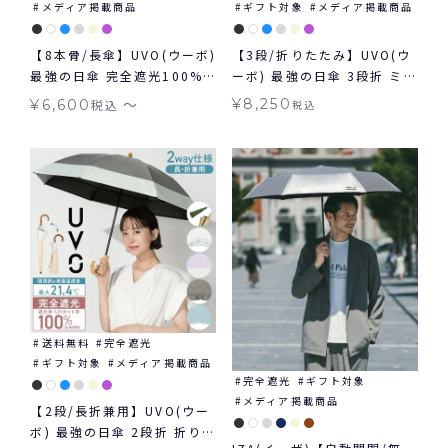
メディア掲載商品
ギフト対象
メディア掲載商品
【8本骨/長傘】UVO(ウーボ)
【3段/折りたたみ】UVO(ウ
最強の日傘 完全遮光100%
ーボ) 最強の日傘 3段折 ミニ
≪送料無料≫ 晴雨兼用
完全遮光100% ギフト対象
〜
¥
8,250
¥
6,600
税込
税込
≪送料無料≫ 晴雨兼用
送料無料
完全遮光
ギフト対象
メディア掲載商品
完全遮光
ギフト対象
メディア掲載商品
【2段/長折兼用】UVO(ウー
ボ) 最強の日傘 2段折 折りた