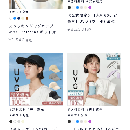
送料無料
完全遮光
ギフト対象
《公式限定》【大判60cm/
長傘】UVO (ウーボ) 最強の
スタッキングマグカップ
日傘 大きめタイプ ≪送料無
¥
8,250
税込
Wpc. Patterns ギフト対象
料≫ 晴雨兼用
食器
¥
1,540
税込
送料無料
完全遮光
送料無料
完全遮光
ギフト対象
ギフト対象
【キャップ】UVO(ウーボ)
【5段/折りたたみ】UVO(ウ