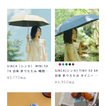
日傘 折りたたみ ギフト対象
たたみ ギフト対象 晴雨兼用
自動開閉 晴雨兼用
SiNCA（シンカ） MINI 50
SiNCA(シンカ) TINY 50 6K
7K 日傘 折りたたみ 晴雨兼
日傘 折りたたみ タイニー コ
用 送料無料 ギフト対象
¥
5,170
税込
ンパクト 晴雨兼用 送料無料
¥
4,950
税込
ギフト対象