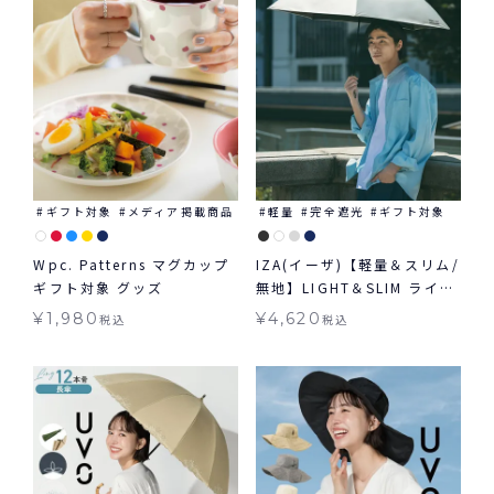
ギフト対象
メディア掲載商品
軽量
完全遮光
ギフト対象
Wpc. Patterns マグカップ
IZA(イーザ)【軽量＆スリム/
ギフト対象 グッズ
無地】LIGHT＆SLIM ライト
＆スリム 軽量 日傘 折りたた
¥
1,980
¥
4,620
税込
税込
み ギフト対象 晴雨兼用