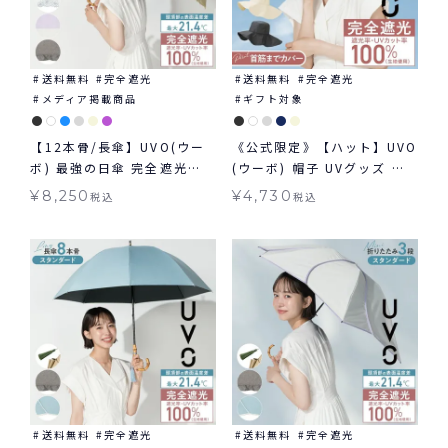
送料無料
完全遮光
送料無料
完全遮光
メディア掲載商品
ギフト対象
【12本骨/長傘】UVO(ウー
《公式限定》【ハット】UVO
ボ) 最強の日傘 完全遮光
(ウーボ) 帽子 UVグッズ ギ
100% ≪送料無料≫ 晴雨兼
フト対象 ≪送料無料≫
¥
8,250
¥
4,730
税込
税込
用
送料無料
完全遮光
送料無料
完全遮光