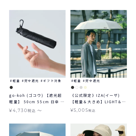
象
象
軽量
完全遮光
ギフト対象
軽量
完全遮光
go-koh (ゴコウ) 【遮光超
《公式限定》IZA(イーザ)
軽量】 50cm 55cm 日傘 折
【軽量＆大きめ】LIGHT＆
りたたみ 晴雨兼用 ギフト対
LARGE ライト&ラージ 日傘
〜
¥
5,005
¥
4,730
税込
税込
象
折りたたみ ギフト対象 晴雨
兼用