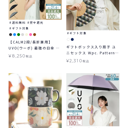
送料無料
完全遮光
ギフト対象
ギフト対象
【CALM2段/長折兼用】
ギフトボックス入り扇子 ユ
UVO(ウーボ) 最強の日傘 カ
ニセックス Wpc. Patterns
ーム 2way 折りたたみ 長傘
¥
8,250
税込
ギフト対象 グッズ ≪メール
2段折 完全遮光100％ 無地
¥
2,310
税込
便対象≫
日傘 ギフト対象 ≪送料無料
≫ 晴雨兼用