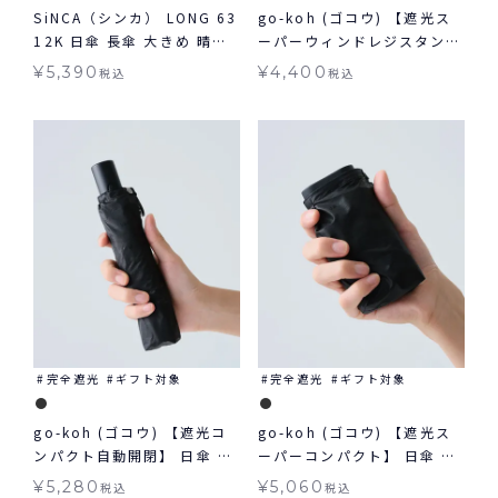
SiNCA（シンカ） LONG 63
go-koh (ゴコウ) 【遮光ス
12K 日傘 長傘 大きめ 晴雨
ーパーウィンドレジスタン
兼用
ス】 日傘 折りたたみ 耐風
¥
5,390
¥
4,400
税込
税込
晴雨兼用 ギフト対象
完全遮光
ギフト対象
完全遮光
ギフト対象
go-koh (ゴコウ) 【遮光コ
go-koh (ゴコウ) 【遮光ス
ンパクト自動開閉】 日傘 折
ーパーコンパクト】 日傘 折
りたたみ 晴雨兼用 ギフト対
りたたみ 晴雨兼用 ギフト対
¥
5,280
¥
5,060
税込
税込