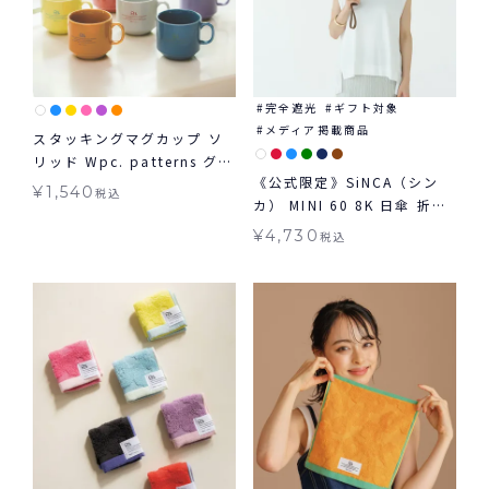
完全遮光
ギフト対象
メディア掲載商品
スタッキングマグカップ ソ
リッド Wpc. patterns グッ
《公式限定》SiNCA（シン
ズ ギフト対象
¥
1,540
税込
カ） MINI 60 8K 日傘 折り
たたみ 晴雨兼用 ギフト対象
¥
4,730
税込