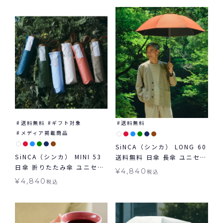
送料無料
ギフト対象
送料無料
メディア掲載商品
SiNCA（シンカ） LONG 60
SiNCA（シンカ） MINI 53
送料無料 日傘 長傘 ユニセッ
日傘 折りたたみ傘 ユニセッ
クス 晴雨兼用
¥
4,840
税込
クス 晴雨兼用 送料無料 ギフ
¥
4,840
税込
ト対象