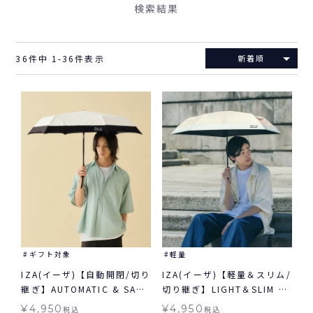
検索結果
36
件中
1
-
36
件表示
新着順
ギフト対象
軽量
IZA(イーザ)【自動開閉/切り
IZA(イーザ)【軽量＆スリム/
継ぎ】AUTOMATIC & SAFE
切り継ぎ】LIGHT＆SLIM ラ
オートマティック＆セーフ
イト＆スリム 軽量 日傘 折り
¥
4,950
¥
4,950
税込
税込