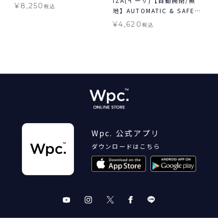
IZA(イーザ)【自動開閉/無
たみ 長傘 2way ミニ 完全
¥
8,250
税込
地】AUTOMATIC & SAFE
遮光100% ギフト対象 ≪送
オートマティック＆セーフ
料無料≫ 晴雨兼用
¥
4,620
税込
日傘 折りたたみ ギフト対象
自動開閉 晴雨兼用
Wpc. 公式アプリ
ダウンロードはこちら