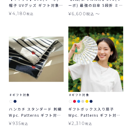
帽子 UVグッズ ギフト対象
ーボ) 最強の日傘 5段折 ミニ
≪送料無料≫
コンパクト 無地 切り継ぎ ギ
〜
¥
4,180
¥
6,600
税込
税込
フト対象 ≪送料無料≫ 晴雨
兼用
ギフト対象
ギフト対象
ハンカチ スタンダード 刺繍
ギフトボックス入り扇子
Wpc. Patterns ギフト対象
Wpc. Patterns ギフト対象
ハンカチ ボーダー ≪メール
グッズ≪メール便対象≫
¥
935
¥
2,310
税込
税込
便対象≫