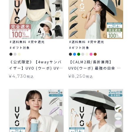
送料無料
完全遮光
送料無料
完全遮光
ギフト対象
ギフト対象
《公式限定》【4wayサンバ
【CALM2段/長折兼用】
イザー】UVO (ウーボ) UVカ
UVO(ウーボ) 最強の日傘 カ
ット 帽子 ギフト対象 ≪送料
ーム 2way 折りたたみ 長傘
¥
4,730
¥
8,250
税込
税込
無料≫
2段折 完全遮光100％ 無地
日傘 ギフト対象 ≪送料無料
≫ 晴雨兼用