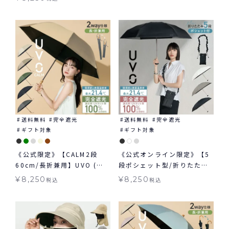
長傘 日傘 晴雨兼用 ギフト対
象 ≪送料無料≫
送料無料
完全遮光
送料無料
完全遮光
ギフト対象
ギフト対象
《公式限定》【CALM2段
《公式オンライン限定》【5
60cm/長折兼用】UVO (ウ
段ポシェット型/折りたた
ーボ) 最強の日傘 無地 ミニ
み】UVO(ウーボ) 最強の日
¥
8,250
¥
8,250
税込
税込
日傘 折りたたみ 晴雨兼用 ギ
傘 シャーリングストラップ
フト対象 ≪送料無料≫
ポシェット ミニ 日傘 折りた
たみ 晴雨兼用 ギフト対象 ≪
送料無料≫