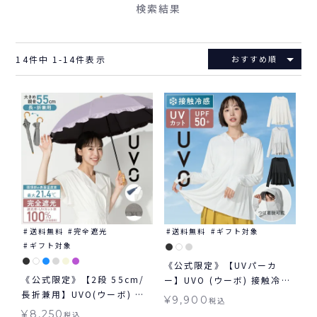
検索結果
14
件中
1
-
14
件表示
おすすめ順
送料無料
完全遮光
送料無料
ギフト対象
ギフト対象
《公式限定》【UVパーカ
《公式限定》【2段 55cm/
ー】UVO (ウーボ) 接触冷感
長折兼用】UVO(ウーボ) 最
UVグッズ ラッシュガード ギ
¥
9,900
税込
強の日傘 2way 折りたたみ
フト対象 ≪送料無料≫
¥
8,250
税込