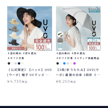
ト対象 ≪送料無料≫ 晴雨兼
用
送料無料
完全遮光
送料無料
完全遮光
ギフト対象
ギフト対象
メディア掲載商品
《公式限定》【ハット】UVO
【3段/折りたたみ】UVO(ウ
(ウーボ) 帽子 UVグッズ ギ
ーボ) 最強の日傘 3段折 ミニ
フト対象 ≪送料無料≫
完全遮光100% ギフト対象
¥
4,730
¥
8,250
税込
税込
≪送料無料≫ 晴雨兼用