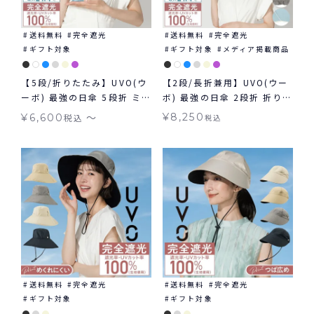
送料無料
完全遮光
送料無料
完全遮光
ギフト対象
ギフト対象
メディア掲載商品
【5段/折りたたみ】UVO(ウ
【2段/長折兼用】UVO(ウー
ーボ) 最強の日傘 5段折 ミニ
ボ) 最強の日傘 2段折 折りた
コンパクト 無地 切り継ぎ ギ
たみ 長傘 2way ミニ 完全
〜
¥
8,250
¥
6,600
税込
税込
フト対象 ≪送料無料≫ 晴雨
遮光100% ギフト対象 ≪送
兼用
料無料≫ 晴雨兼用
送料無料
完全遮光
送料無料
完全遮光
ギフト対象
ギフト対象