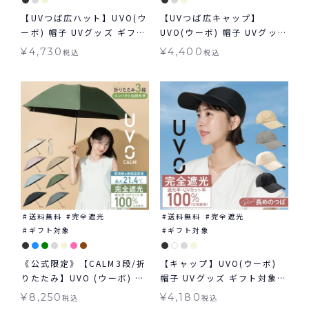
【UVつば広ハット】UVO(ウ
【UVつば広キャップ】
ーボ) 帽子 UVグッズ ギフト
UVO(ウーボ) 帽子 UVグッズ
対象 ≪送料無料≫
ギフト対象 ≪送料無料≫
¥
4,730
¥
4,400
税込
税込
送料無料
完全遮光
送料無料
完全遮光
ギフト対象
ギフト対象
《公式限定》【CALM3段/折
【キャップ】UVO(ウーボ)
りたたみ】UVO (ウーボ) 最
帽子 UVグッズ ギフト対象
強の日傘 カーム 3段折 完全
≪送料無料≫
¥
8,250
¥
4,180
税込
税込
遮光100％ 無地 mini ギフ