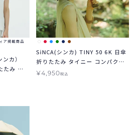
ィア掲載商品
SiNCA(シンカ) TINY 50 6K 日傘
（シンカ）
折りたたみ タイニー コンパクト
りたたみ 晴
晴雨兼用 送料無料 ギフト対象
¥
4,950
税込