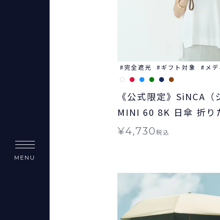
完全遮光
ギフト対象
メデ
《公式限定》SiNCA
MINI 60 8K 日傘 折
雨兼用 ギフト対象
¥
4,730
税込
MENU