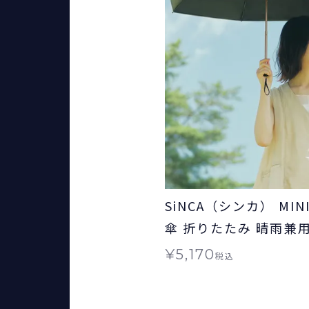
SiNCA（シンカ） MINI 
傘 折りたたみ 晴雨兼
ギフト対象
¥
5,170
税込