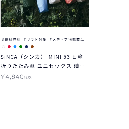
送料無料
ギフト対象
メディア掲載商品
SiNCA（シンカ） MINI 53 日傘
折りたたみ傘 ユニセックス 晴雨
兼用 送料無料 ギフト対象
¥
4,840
税込