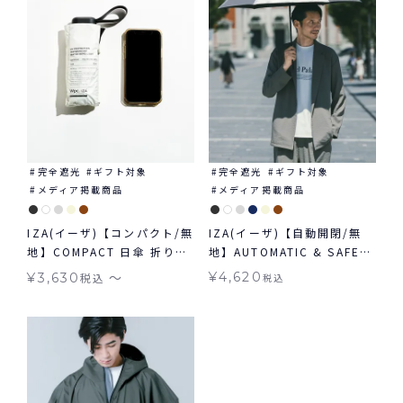
完全遮光
ギフト対象
完全遮光
ギフト対象
メディア掲載商品
メディア掲載商品
IZA(イーザ)【コンパクト/無
IZA(イーザ)【自動開閉/無
地】COMPACT 日傘 折りた
地】AUTOMATIC & SAFE
たみ ギフト対象 晴雨兼用
オートマティック＆セーフ
〜
¥
4,620
¥
3,630
税込
税込
日傘 折りたたみ ギフト対象
自動開閉 晴雨兼用