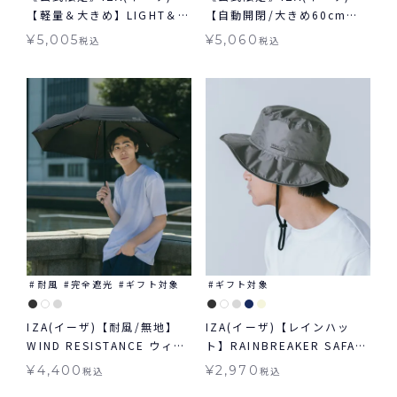
【軽量＆大きめ】LIGHT＆
【自動開閉/大きめ60cm】
LARGE ライト&ラージ 日傘
AUTOMATIC & SAFE 60cm
¥
5,005
¥
5,060
税込
税込
折りたたみ ギフト対象 晴雨
オートマティック＆セーフ
兼用
60cm 日傘 折りたたみ 大き
め 自動開閉傘 晴雨兼用 ギフ
ト対象
耐風
完全遮光
ギフト対象
ギフト対象
IZA(イーザ)【耐風/無地】
IZA(イーザ)【レインハッ
WIND RESISTANCE ウィン
ト】RAINBREAKER SAFARI
ドレジスタンス 日傘 折りた
HAT レインブレーカーサフ
¥
4,400
¥
2,970
税込
税込
たみ ギフト対象 晴雨兼用
ァリハット 帽子 ギフト対象