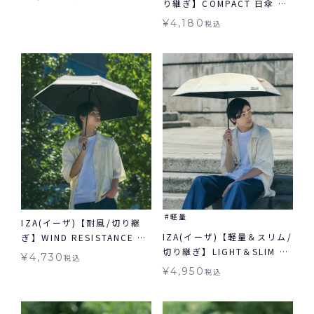
り継ぎ】COMPACT 日傘 折
日傘 折りたたみ ギフト対象
りたたみ ギフト対象 晴雨兼
自動開閉 晴雨兼用
¥
4,180
税込
用
軽量
IZA(イーザ)【耐風/切り継
IZA(イーザ)【軽量＆スリム/
ぎ】WIND RESISTANCE ウ
切り継ぎ】LIGHT＆SLIM ラ
ィンドレジスタンス 日傘 折
¥
4,730
税込
イト＆スリム 軽量 日傘 折り
りたたみ ギフト対象 晴雨兼
¥
4,950
税込
たたみ ギフト対象 晴雨兼用
用