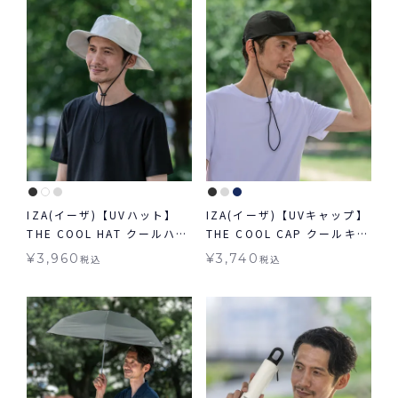
IZA(イーザ)【UVハット】
IZA(イーザ)【UVキャップ】
THE COOL HAT クールハッ
THE COOL CAP クールキャ
ト 接触冷感 帽子 UV グッズ
ップ 接触冷感 帽子 UV グッ
¥
3,960
¥
3,740
税込
税込
ハット ギフト対象
ズ キャップ ギフト対象