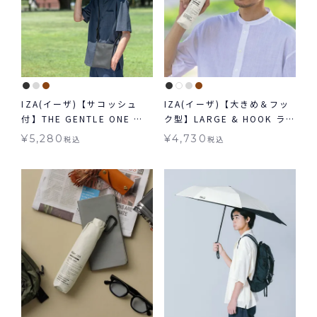
IZA(イーザ)【サコッシュ
IZA(イーザ)【大きめ＆フッ
付】THE GENTLE ONE ジ
ク型】LARGE & HOOK ラ
ェントルワン 日傘 折りたた
ージ＆フック 日傘 折りたた
¥
5,280
¥
4,730
税込
税込
み 晴雨兼用 ギフト対象 送料
み晴雨兼用 ギフト対象 送料
無料
無料