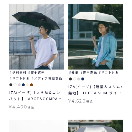
≪メール便対象≫
送料無料
完全遮光
軽量
完全遮光
ギフト対象
ギフト対象
メディア掲載商品
IZA(イーザ)【軽量＆スリム/
IZA(イーザ)【大きめ&コン
無地】LIGHT＆SLIM ライト
パクト】LARGE&COMPACT
＆スリム 軽量 日傘 折りたた
¥
4,620
税込
ラージ＆コンパクト日傘 折
み ギフト対象 晴雨兼用
¥
4,400
税込
りたたみ 送料無料 ギフト対
象 晴雨兼用