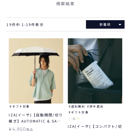
検索結果
19
件中
1
-
19
件表示
新着順
ギフト対象
送料無料
完全遮光
ギフト対象
IZA(イーザ)【自動開閉/切り
継ぎ】AUTOMATIC & SAFE
IZA(イーザ)【コンパクト/切
オートマティック＆セーフ
¥
4,950
税込