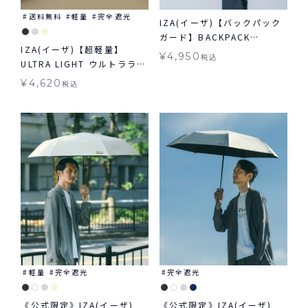
送料無料
軽量
完全遮光
IZA(イーザ)【バックパック
ガード】BACKPACK
IZA(イーザ)【超軽量】
GUARD 日傘 折りたたみ ギ
¥
4,950
税込
ULTRA LIGHT ウルトラライ
フト対象 晴雨兼用
ト 軽量 日傘 折りたたみ ギ
¥
4,620
税込
フト対象 晴雨兼用
軽量
完全遮光
完全遮光
《公式限定》IZA(イーザ)
《公式限定》IZA(イーザ)