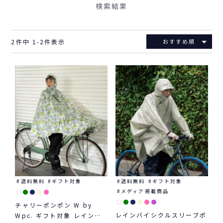
検索結果
2
件中
1
-
2
件表示
おすすめ順
送料無料
ギフト対象
送料無料
ギフト対象
メディア掲載商品
チャリーポンポン W by
レインバイシクルスリーブポ
Wpc. ギフト対象 レインポ