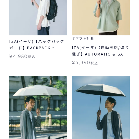
ギフト対象
IZA(イーザ)【バックパック
IZA(イーザ)【自動開閉/切り
ガード】BACKPACK
継ぎ】AUTOMATIC & SAFE
GUARD 日傘 折りたたみ ギ
¥
4,950
税込
オートマティック＆セーフ
フト対象 晴雨兼用
¥
4,950
税込
日傘 折りたたみ ギフト対象
自動開閉 晴雨兼用