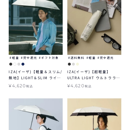
軽量
完全遮光
ギフト対象
送料無料
軽量
完全遮光
IZA(イーザ)【軽量＆スリム/
IZA(イーザ)【超軽量】
無地】LIGHT＆SLIM ライト
ULTRA LIGHT ウルトラライ
＆スリム 軽量 日傘 折りたた
ト 軽量 日傘 折りたたみ ギ
¥
4,620
¥
4,620
税込
税込
み ギフト対象 晴雨兼用
フト対象 晴雨兼用