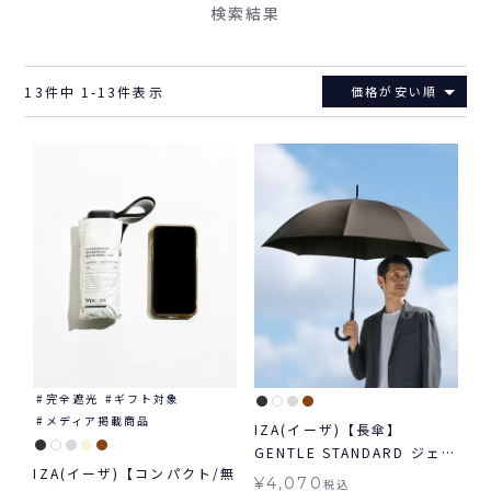
検索結果
13
件中
1
-
13
件表示
価格が安い順
完全遮光
ギフト対象
メディア掲載商品
IZA(イーザ)【長傘】
GENTLE STANDARD ジェン
IZA(イーザ)【コンパクト/無
トルスタンダード 日傘 長傘
¥
4,070
税込