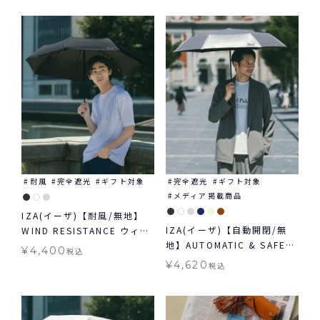
象 晴雨兼用
耐風
完全遮光
ギフト対象
完全遮光
ギフト対象
メディア掲載商品
IZA(イーザ)【耐風/無地】
IZA(イーザ)【自動開閉/無
WIND RESISTANCE ウィン
地】AUTOMATIC & SAFE
ドレジスタンス 日傘 折りた
¥
4,400
税込
オートマティック＆セーフ
たみ ギフト対象 晴雨兼用
¥
4,620
税込
日傘 折りたたみ ギフト対象
自動開閉 晴雨兼用