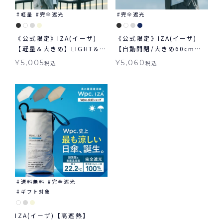
軽量
完全遮光
完全遮光
《公式限定》IZA(イーザ)
《公式限定》IZA(イーザ)
【軽量＆大きめ】LIGHT＆
【自動開閉/大きめ60cm】
LARGE ライト&ラージ 日傘
AUTOMATIC & SAFE 60cm
¥
5,005
¥
5,060
税込
税込
折りたたみ ギフト対象 晴雨
オートマティック＆セーフ
兼用
60cm 日傘 折りたたみ 大き
め 自動開閉傘 晴雨兼用 ギフ
ト対象
送料無料
完全遮光
ギフト対象
IZA(イーザ)【高遮熱】