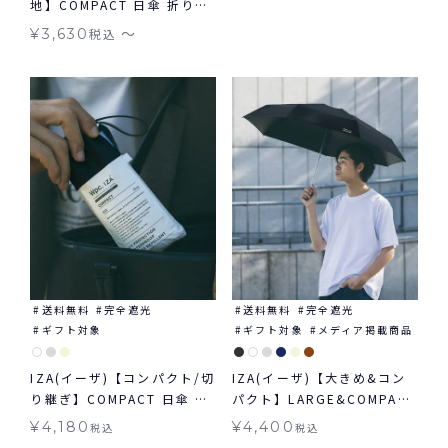
地】COMPACT 日傘 折りた
晴雨兼用 送料無料
たみ ギフト対象 晴雨兼用
〜
¥
3,630
税込
送料無料
完全遮光
送料無料
完全遮光
ギフト対象
ギフト対象
メディア掲載商品
IZA(イーザ)【コンパクト/切
IZA(イーザ)【大きめ&コン
り継ぎ】COMPACT 日傘 折
パクト】LARGE&COMPACT
りたたみ ギフト対象 晴雨兼
ラージ＆コンパクト日傘 折
¥
4,180
¥
4,400
税込
税込
用
りたたみ 送料無料 ギフト対