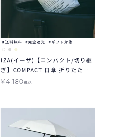
送料無料
完全遮光
ギフト対象
IZA(イーザ)【コンパクト/切り継
ぎ】COMPACT 日傘 折りたたみ
ギフト対象 晴雨兼用
¥
4,180
税込