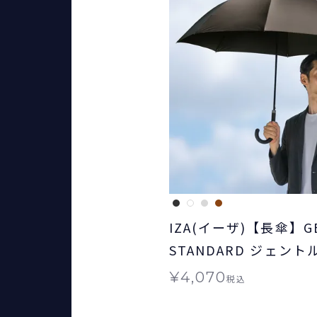
IZA(イーザ)【長傘】G
STANDARD ジェン
ード 日傘 長傘 晴雨兼
¥
4,070
税込