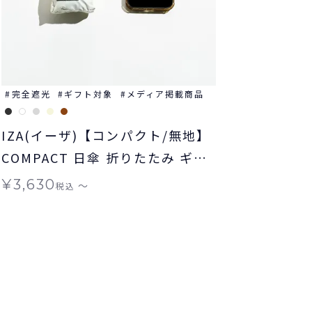
完全遮光
ギフト対象
メディア掲載商品
IZA(イーザ)【コンパクト/無地】
COMPACT 日傘 折りたたみ ギフ
ト対象 晴雨兼用
¥
3,630
〜
税込