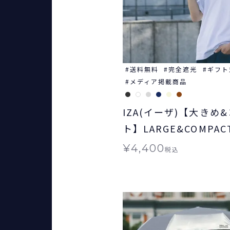
送料無料
完全遮光
ギフト
メディア掲載商品
IZA(イーザ)【大きめ
ト】LARGE&COMPA
コンパクト日傘 折りた
¥
4,400
税込
無料 ギフト対象 晴雨