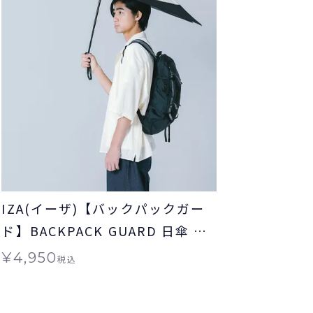
IZA(イーザ)【バックパックガー
ド】BACKPACK GUARD 日傘 折
りたたみ ギフト対象 晴雨兼用
¥
4,950
税込