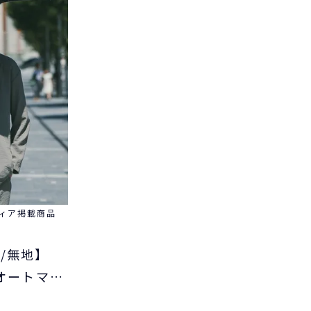
ィア掲載商品
閉/無地】
E オートマテ
折りたたみ