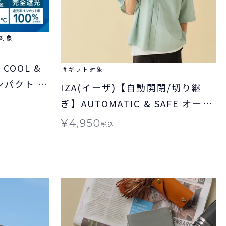
対象
COOL &
ギフト対象
ンパクト 日
IZA(イーザ)【自動開閉/切り継
用 ギフト対
ぎ】AUTOMATIC & SAFE オート
マティック＆セーフ 日傘 折りた
¥
4,950
税込
たみ ギフト対象 自動開閉 晴雨兼
用