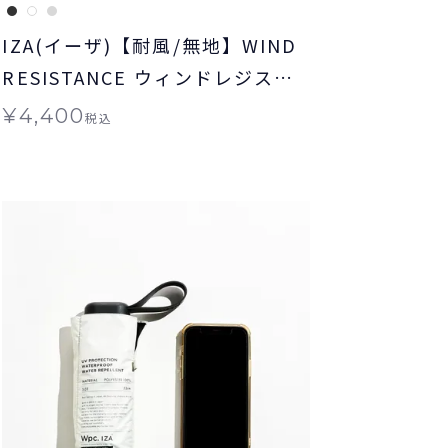
IZA(イーザ)【耐風/無地】WIND
RESISTANCE ウィンドレジスタ
ンス 日傘 折りたたみ ギフト対象
¥
4,400
税込
晴雨兼用