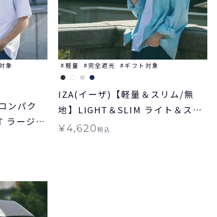
対象
軽量
完全遮光
ギフト対象
IZA(イーザ)【軽量＆スリム/無
&コンパク
地】LIGHT＆SLIM ライト＆スリ
CT ラージ＆
ム 軽量 日傘 折りたたみ ギフト対
¥
4,620
税込
たみ 送料
象 晴雨兼用
兼用