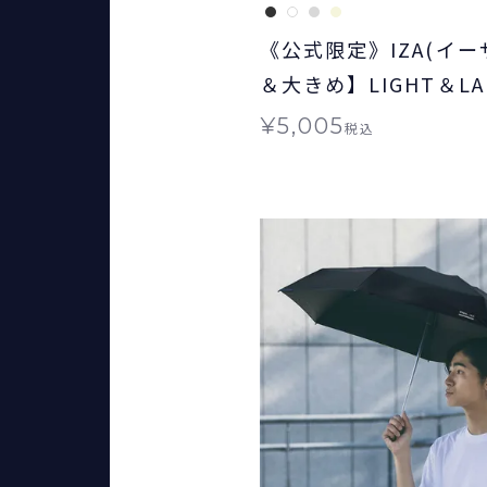
《公式限定》IZA(イー
＆大きめ】LIGHT＆LARG
ト&ラージ 日傘 折りた
¥
5,005
税込
ト対象 晴雨兼用