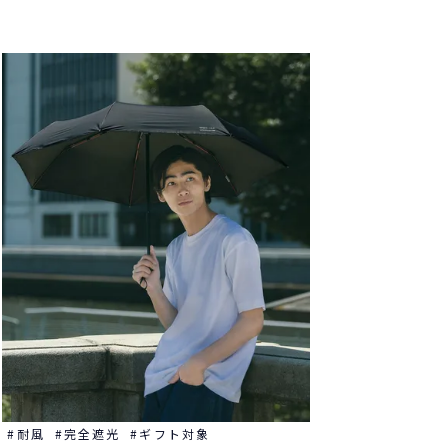
耐風
完全遮光
ギフト対象