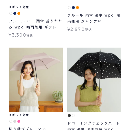
ギフト対象
フルール 雨傘 長傘 Wpc. 晴
フルール ミニ 雨傘 折りたた
雨兼用 ジャンプ傘
み Wpc. 晴雨兼用 ギフト対
¥
2,970
税込
象
¥
3,300
税込
ギフト対象
ドローイングチェックハート
切り継ぎプレーン ミニ
雨傘 長傘 晴雨兼用 Wpc.