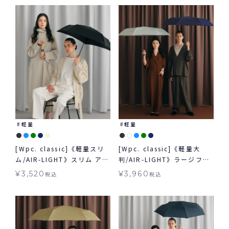
UMBRELLA ミニ 自動開閉傘
シック 晴雨兼用
雨傘 折りたたみ 晴雨兼用ク
ラシック ギフト対象
軽量
軽量
[Wpc. classic]《軽量スリ
[Wpc. classic]《軽量大
ム/AIR-LIGHT》スリム アン
判/AIR-LIGHT》ラージフォ
ブレラ SLIM UMBRELLA ミ
ールディング アンブレラ
¥
3,520
¥
3,960
税込
税込
ニ 雨傘 クラシック 折りたた
LARGE FOLDING
み 晴雨兼用 ギフト対象
UMBRELLA 軽量 大判 雨傘
クラシック 折りたたみ 晴雨
兼用 ギフト対象