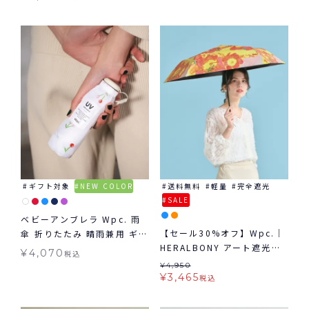
たたみ ギフト対象 晴雨兼用
ギフト対象
NEW COLOR
送料無料
軽量
完全遮光
SALE
ベビーアンブレラ Wpc. 雨
【セール30%オフ】Wpc.｜
傘 折りたたみ 晴雨兼用 ギフ
HERALBONY アート遮光軽
ト対象 送料無料
¥
4,070
税込
量日傘 mini 日傘 折りたた
¥
4,950
み 晴雨兼用 ギフト対象 送料
¥
3,465
税込
無料