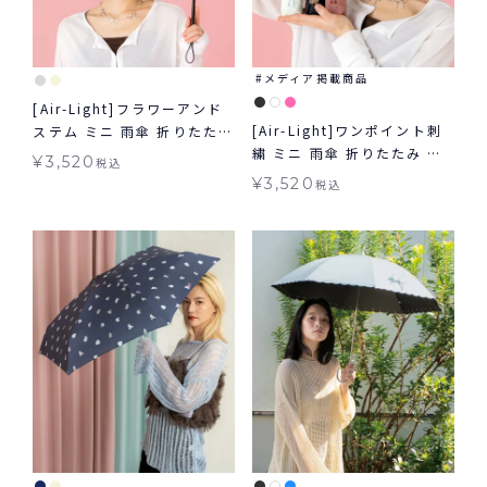
メディア掲載商品
[Air-Light]フラワーアンド
[Air-Light]ワンポイント刺
ステム ミニ 雨傘 折りたたみ
繍 ミニ 雨傘 折りたたみ 晴
晴雨兼用 ギフト対象 Wpc.
¥
3,520
税込
雨兼用 ギフト対象 Wpc.
¥
3,520
税込