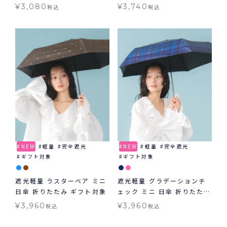
日傘 長傘 子ども用
ッズ日傘 折りたたみ傘 子ど
¥
3,080
¥
3,740
税込
税込
も用
NEW
軽量
完全遮光
NEW
軽量
完全遮光
ギフト対象
ギフト対象
遮光軽量 ラスターベア ミニ
遮光軽量 グラデーションチ
日傘 折りたたみ ギフト対象
ェック ミニ 日傘 折りたたみ
ギフト対象
¥
3,960
¥
3,960
税込
税込