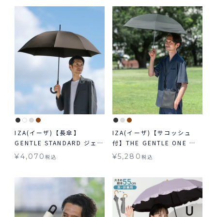
IZA(イーザ)【長傘】
IZA(イーザ)【サコッシュ
GENTLE STANDARD ジェン
付】THE GENTLE ONE ジ
トルスタンダード 日傘 長傘
ェントルワン 日傘 折りたた
¥
4,070
¥
5,280
税込
税込
晴雨兼用 送料無料
み 晴雨兼用 ギフト対象 送料
無料