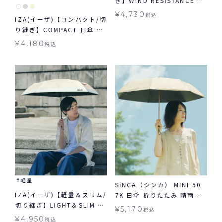
ぎ】WIND RESISTANCE ウ
ィンドレジスタンス 日傘 折
¥
4,730
税込
IZA(イーザ)【コンパクト/切
りたたみ ギフト対象 晴雨兼
り継ぎ】COMPACT 日傘 折
用
りたたみ ギフト対象 晴雨兼
¥
4,180
税込
用
軽量
SiNCA（シンカ） MINI 50
IZA(イーザ)【軽量＆スリム/
7K 日傘 折りたたみ 晴雨兼
切り継ぎ】LIGHT＆SLIM ラ
用 送料無料 ギフト対象
¥
5,170
税込
イト＆スリム 軽量 日傘 折り
¥
4,950
税込