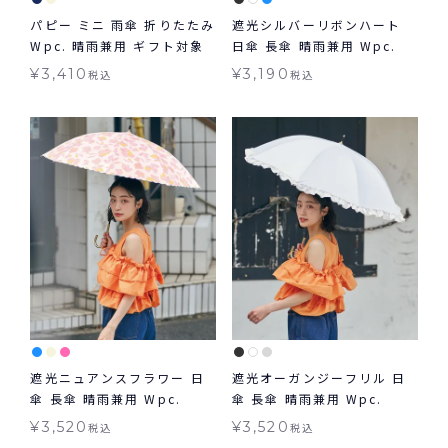
パピー ミニ 雨傘 折りたたみ
遮光シルバーリボンハート
Wpc. 晴雨兼用 ギフト対象
日傘 長傘 晴雨兼用 Wpc.
¥
3,410
¥
3,190
税込
税込
遮光ニュアンスフラワー 日
遮光オーガンジーフリル 日
傘 長傘 晴雨兼用 Wpc.
傘 長傘 晴雨兼用 Wpc.
¥
3,520
¥
3,520
税込
税込