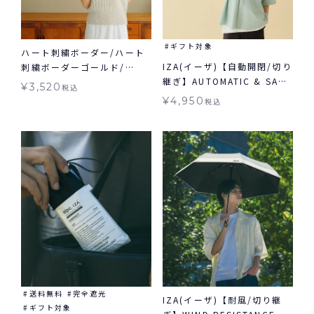
ギフト対象
ハート刺繍ボーダー/ハート
IZA(イーザ)【自動開閉/切り
刺繍ボーダーゴールド/
継ぎ】AUTOMATIC & SAFE
Wpc. 雨傘 折りたたみ 晴雨
¥
3,520
税込
オートマティック＆セーフ
兼用 ギフト対象
¥
4,950
税込
日傘 折りたたみ ギフト対象
自動開閉 晴雨兼用
送料無料
完全遮光
IZA(イーザ)【耐風/切り継
ギフト対象