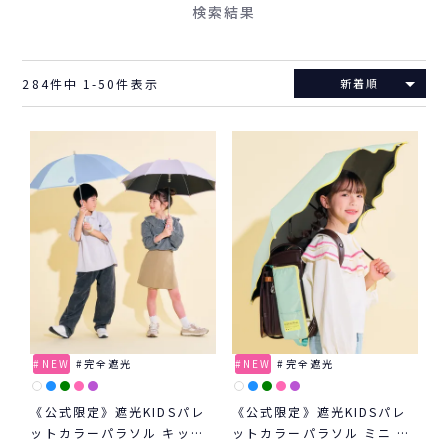
検索結果
284
件中
1
-
50
件表示
新着順
NEW
完全遮光
NEW
完全遮光
《公式限定》遮光KIDSパレ
《公式限定》遮光KIDSパレ
ットカラーパラソル キッズ
ットカラーパラソル ミニ キ