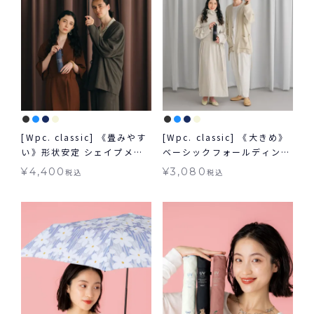
[Wpc. classic] 《畳みやす
[Wpc. classic] 《大きめ》
い》形状安定 シェイプメモ
ベーシックフォールディング
リー アンブレラ SHAPE-
アンブレラ BASIC
¥
4,400
¥
3,080
税込
税込
MEMORY UMBRELLA ミニ
FOLDING UMBRELLA ミニ
雨傘 折りたたみ 形状安定 晴
雨傘 クラシック 折りたたみ
雨兼用 ギフト対象 送料無料
晴雨兼用 ギフト対象