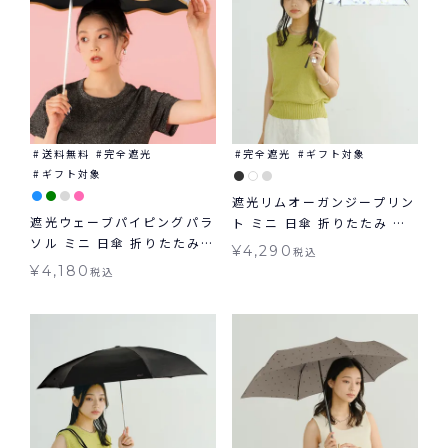
送料無料
完全遮光
完全遮光
ギフト対象
ギフト対象
遮光リムオーガンジープリン
遮光ウェーブパイピングパラ
ト ミニ 日傘 折りたたみ ギ
ソル ミニ 日傘 折りたたみ
フト対象 晴雨兼用 送料無料
¥
4,290
税込
ギフト対象 晴雨兼用 送料無
Wpc.
¥
4,180
税込
料 Wpc.