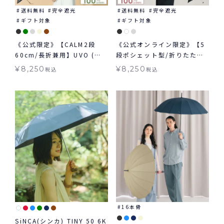
送料無料
完全遮光
送料無料
完全遮光
ギフト対象
ギフト対象
《公式限定》【CALM2段
《公式オンライン限定》【5
60cm/長折兼用】UVO (ウ
段ポシェット型/折りたた
ーボ) 最強の日傘 無地 ミニ
み】UVO(ウーボ) 最強の日
¥
8,250
¥
8,250
税込
税込
日傘 折りたたみ 晴雨兼用 ギ
傘 シャーリングストラップ
フト対象 ≪送料無料≫
ポシェット ミニ 日傘 折りた
たみ 晴雨兼用 ギフト対象 ≪
送料無料≫
16本骨
SiNCA(シンカ) TINY 50 6K