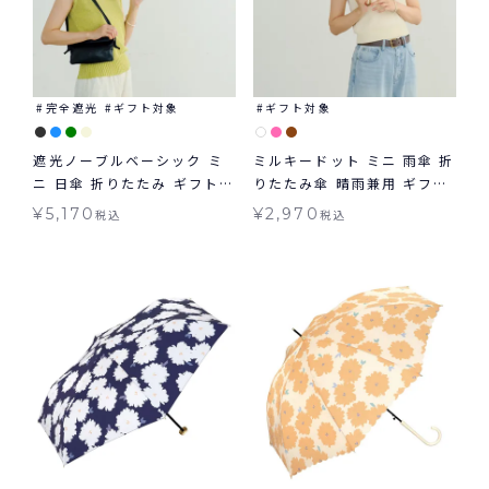
完全遮光
ギフト対象
ギフト対象
遮光ノーブルベーシック ミ
ミルキードット ミニ 雨傘 折
ニ 日傘 折りたたみ ギフト対
りたたみ傘 晴雨兼用 ギフト
象 晴雨兼用 送料無料 Wpc.
対象
¥
5,170
¥
2,970
税込
税込