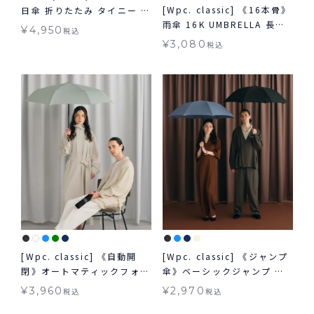
[Wpc. classic] 《16本骨》
日傘 折りたたみ タイニー コ
雨傘 16K UMBRELLA 長傘
ンパクト 晴雨兼用 送料無料
¥
4,950
税込
クラシック 晴雨兼用 多骨 ユ
ギフト対象
¥
3,080
税込
ニセックス
[Wpc. classic] 《自動開
[Wpc. classic] 《ジャンプ
閉》オートマティックフォー
傘》ベーシックジャンプ ア
ルディングアンブレラ
ンブレラ BASIC JUMP
¥
3,960
¥
2,970
税込
税込
AUTOMATIC FOLDING
UMBRELLA 雨傘 長傘 クラ