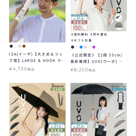
送料無料
完全遮光
ギフト対象
IZA(イーザ)【大きめ＆フッ
《公式限定》【2段 55cm/
ク型】LARGE & HOOK ラ
長折兼用】UVO(ウーボ) 最
ージ＆フック 日傘 折りたた
強の日傘 2way 折りたたみ
¥
4,730
税込
¥
8,250
税込
み晴雨兼用 ギフト対象 送料
長傘 日傘 晴雨兼用 ギフト対
無料
象 ≪送料無料≫