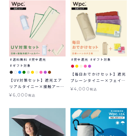
送料無料
完全遮光
完全遮光
ギフト対象
ギフト対象
【毎日おでかけセット】遮光
【UV対策セット】遮光エア
プレーンタイニー×フェイバ
リアルタイニー×接触アーム
リットカラー タイニーハン
¥
4,000
税込
カバー セット 折りたたみ日
カチ2枚セット
¥
6,000
税込
傘 アームカバー