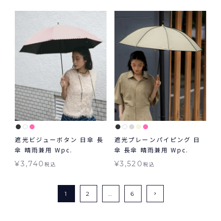
遮光ビジューボタン 日傘 長
遮光プレーンパイピング 日
傘 晴雨兼用 Wpc.
傘 長傘 晴雨兼用 Wpc.
¥
3,740
¥
3,520
税込
税込
1
2
…
6