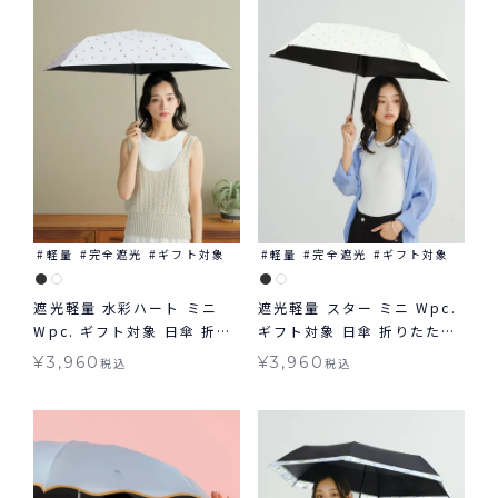
軽量
完全遮光
ギフト対象
軽量
完全遮光
ギフト対象
遮光軽量 水彩ハート ミニ
遮光軽量 スター ミニ Wpc.
Wpc. ギフト対象 日傘 折り
ギフト対象 日傘 折りたたみ
たたみ傘 晴雨兼用
晴雨兼用
¥
3,960
¥
3,960
税込
税込