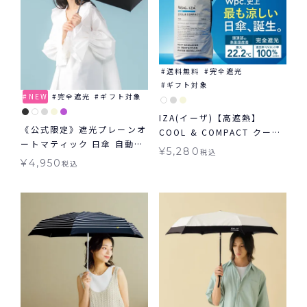
送料無料
完全遮光
ギフト対象
NEW
完全遮光
ギフト対象
IZA(イーザ)【高遮熱】
《公式限定》遮光プレーンオ
COOL & COMPACT クール
ートマティック 日傘 自動開
&コンパクト 日傘 折りたた
¥
5,280
税込
閉 傘 折りたたみ ギフト対象
み 晴雨兼用 ギフト対象
¥
4,950
税込