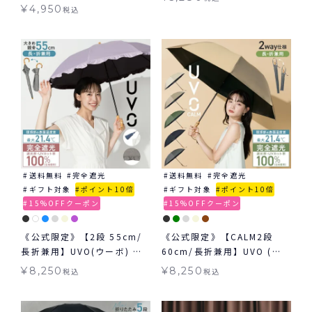
閉 傘 折りたたみ ギフト対象
み 晴雨兼用 ギフト対象
¥
4,950
税込
送料無料
完全遮光
送料無料
完全遮光
ギフト対象
ポイント10倍
ギフト対象
ポイント10倍
15%OFFクーポン
15%OFFクーポン
《公式限定》【2段 55cm/
《公式限定》【CALM2段
長折兼用】UVO(ウーボ) 最
60cm/長折兼用】UVO (ウ
強の日傘 2way 折りたたみ
ーボ) 最強の日傘 無地 ミニ
¥
8,250
¥
8,250
税込
税込
長傘 日傘 晴雨兼用 ギフト対
日傘 折りたたみ 晴雨兼用 ギ
象 ≪送料無料≫
フト対象 ≪送料無料≫