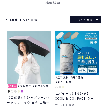
検索結果
284
件中
1
-
50
件表示
おすすめ順
送料無料
完全遮光
ギフト対象
NEW
完全遮光
ギフト対象
IZA(イーザ)【高遮熱】
《公式限定》遮光プレーンオ
COOL & COMPACT クール
ートマティック 日傘 自動開
&コンパクト 日傘 折りたた
¥
5,280
税込