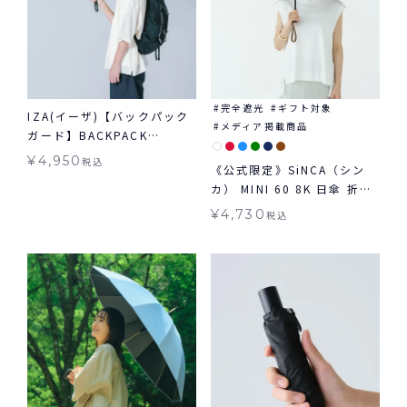
完全遮光
ギフト対象
IZA(イーザ)【バックパック
メディア掲載商品
ガード】BACKPACK
GUARD 日傘 折りたたみ ギ
¥
4,950
税込
《公式限定》SiNCA（シン
フト対象 晴雨兼用
カ） MINI 60 8K 日傘 折り
たたみ 晴雨兼用 ギフト対象
¥
4,730
税込