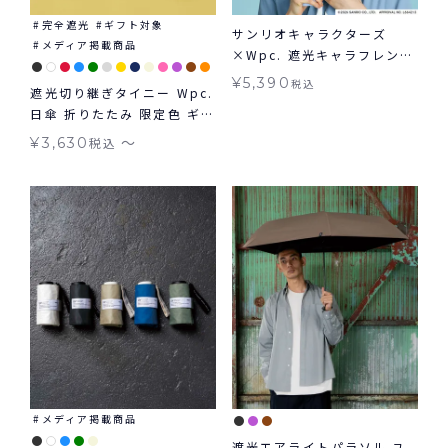
完全遮光
ギフト対象
サンリオキャラクターズ
メディア掲載商品
×Wpc. 遮光キャラフレンズ
ミニ 日傘 折りたたみ 晴雨兼
¥
5,390
税込
遮光切り継ぎタイニー Wpc.
用 ギフト対象 送料無料
日傘 折りたたみ 限定色 ギフ
ト対象 tiny 晴雨兼用
〜
¥
3,630
税込
メディア掲載商品
遮光エアライトパラソル ユ