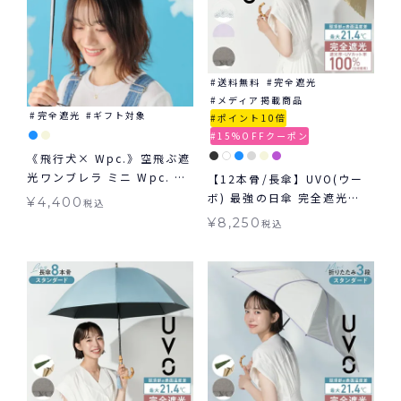
送料無料
完全遮光
メディア掲載商品
完全遮光
ギフト対象
ポイント10倍
15%OFFクーポン
《飛行犬× Wpc.》空飛ぶ遮
光ワンブレラ ミニ Wpc. ギ
【12本骨/長傘】UVO(ウー
フト対象 日傘 折りたたみ 晴
ボ) 最強の日傘 完全遮光
¥
4,400
税込
雨兼用
100% ≪送料無料≫ 晴雨兼
¥
8,250
税込
用