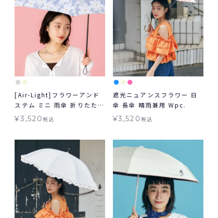
[Air-Light]フラワーアンド
遮光ニュアンスフラワー 日
ステム ミニ 雨傘 折りたたみ
傘 長傘 晴雨兼用 Wpc.
晴雨兼用 ギフト対象 Wpc.
¥
3,520
¥
3,520
税込
税込