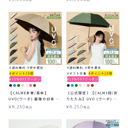
折りたたみ ギフト対象 晴雨
オートマティック＆セーフ
兼用
60cm 日傘 折りたたみ 大き
め 自動開閉傘 晴雨兼用 ギフ
ト対象
送料無料
完全遮光
送料無料
完全遮光
ポイント10倍
ギフト対象
ポイント10倍
15%OFFクーポン
15%OFFクーポン
【CALM8本骨/長傘】
《公式限定》【CALM3段/折
UVO(ウーボ) 最強の日傘 カ
りたたみ】UVO (ウーボ) 最
ーム 完全遮光100％ 無地 日
強の日傘 カーム 3段折 完全
¥
8,250
¥
8,250
税込
税込
傘 ≪送料無料≫ 晴雨兼用
遮光100％ 無地 mini ギフ
ト対象 ≪送料無料≫ 晴雨兼
用