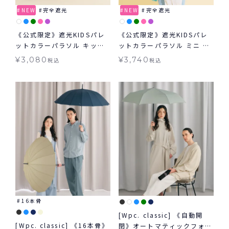
NEW
完全遮光
NEW
完全遮光
《公式限定》遮光KIDSパレ
《公式限定》遮光KIDSパレ
ットカラーパラソル キッズ
ットカラーパラソル ミニ キ
日傘 長傘 子ども用
ッズ日傘 折りたたみ傘 子ど
¥
3,080
¥
3,740
税込
税込
も用
16本骨
[Wpc. classic] 《自動開
[Wpc. classic] 《16本骨》
閉》オートマティックフォー