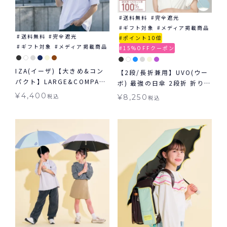
送料無料
完全遮光
ギフト対象
メディア掲載商品
送料無料
完全遮光
ポイント10倍
ギフト対象
メディア掲載商品
15%OFFクーポン
IZA(イーザ)【大きめ&コン
【2段/長折兼用】UVO(ウー
パクト】LARGE&COMPACT
ボ) 最強の日傘 2段折 折りた
ラージ＆コンパクト日傘 折
たみ 長傘 2way ミニ 完全
¥
4,400
税込
¥
8,250
税込
りたたみ 送料無料 ギフト対
遮光100% ギフト対象 ≪送
象 晴雨兼用
料無料≫ 晴雨兼用