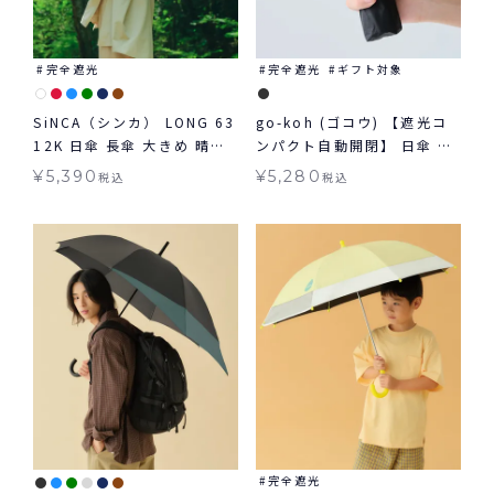
完全遮光
完全遮光
ギフト対象
SiNCA（シンカ） LONG 63
go-koh (ゴコウ) 【遮光コ
12K 日傘 長傘 大きめ 晴雨
ンパクト自動開閉】 日傘 折
兼用
りたたみ 晴雨兼用 ギフト対
¥
5,390
¥
5,280
税込
税込
象
完全遮光