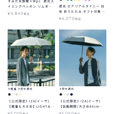
すみだ水族館×Wpc. 遮光ス
遮光 エアリアルタイニー 日
イミングペンギン リムオー
傘 折りたたみ ギフト対象 晴
ガンジー ミニ 日傘 折りたた
¥
4,840
税込
雨兼用 Wpc.
み 晴雨兼用 ギフト対象 送料
¥
4,070
税込
無料
軽量
完全遮光
完全遮光
《公式限定》IZA(イーザ)
《公式限定》IZA(イーザ)
【軽量＆大きめ】LIGHT＆
【自動開閉/大きめ60cm】
LARGE ライト&ラージ 日傘
AUTOMATIC & SAFE 60cm
¥
5,005
¥
5,060
税込
税込