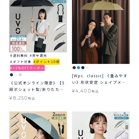
送料無料
完全遮光
ギフト対象
ポイント10倍
15%OFFクーポン
[Wpc. classic] 《畳みやす
い》形状安定 シェイプメモ
《公式オンライン限定》【5
リー アンブレラ SHAPE-
段ポシェット型/折りたた
¥
4,400
税込
MEMORY UMBRELLA ミニ
み】UVO(ウーボ) 最強の日
¥
8,250
税込
雨傘 折りたたみ 形状安定 晴
傘 シャーリングストラップ
雨兼用 ギフト対象 送料無料
ポシェット ミニ 日傘 折りた
たみ 晴雨兼用 ギフト対象 ≪
送料無料≫