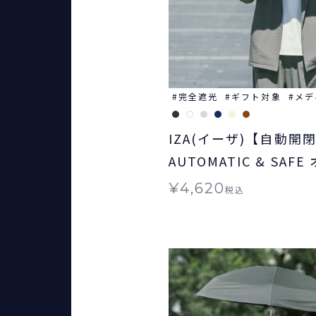
完全遮光
ギフト対象
メデ
IZA(イーザ)【自動開
AUTOMATIC & SAF
ィック＆セーフ 日傘 
¥
4,620
税込
ギフト対象 自動開閉 