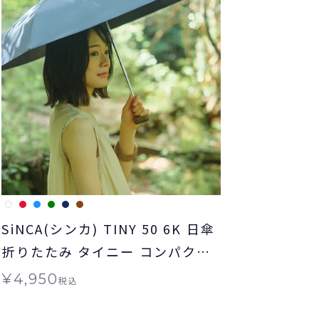
SiNCA(シンカ) TINY 50 6K 日傘
折りたたみ タイニー コンパクト
晴雨兼用 送料無料 ギフト対象
¥
4,950
税込