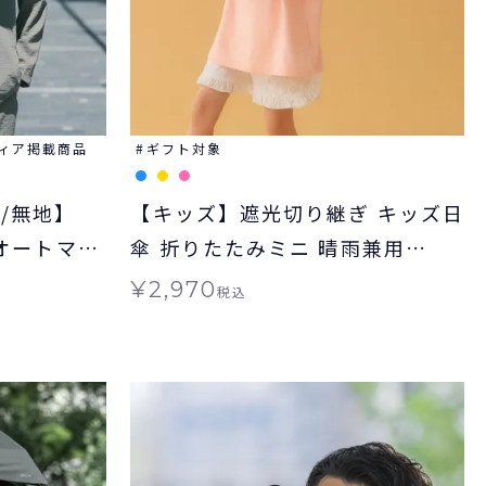
ィア掲載商品
ギフト対象
閉/無地】
【キッズ】遮光切り継ぎ キッズ日
E オートマテ
傘 折りたたみミニ 晴雨兼用
折りたたみ
Wpc. KIDS 子ども用 ギフト対象
¥
2,970
税込
晴雨兼用