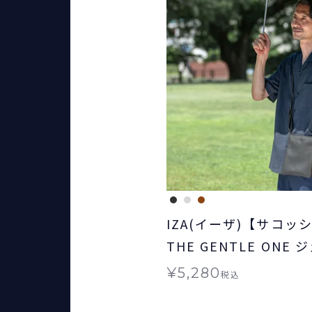
IZA(イーザ)【サコッ
THE GENTLE ONE
ン 日傘 折りたたみ 晴
¥
5,280
税込
ト対象 送料無料