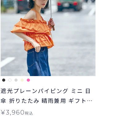
遮光プレーンパイピング ミニ 日
傘 折りたたみ 晴雨兼用 ギフト対
象 Wpc.
¥
3,960
税込