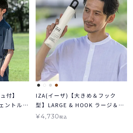
シュ付】
IZA(イーザ)【大きめ＆フック
 ジェントルワ
型】LARGE & HOOK ラージ＆フ
雨兼用 ギフ
ック 日傘 折りたたみ晴雨兼用 ギ
¥
4,730
税込
フト対象 送料無料