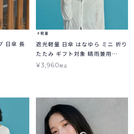
軽量
 日傘 長
遮光軽量 日傘 はなゆら ミニ 折り
たたみ ギフト対象 晴雨兼用
Wpc.
¥
3,960
税込