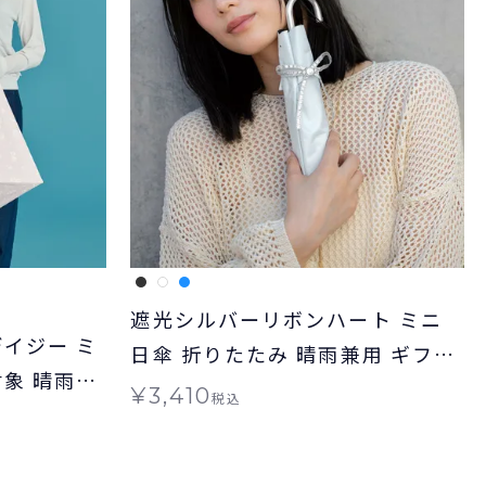
遮光シルバーリボンハート ミニ
デイジー ミ
日傘 折りたたみ 晴雨兼用 ギフト
対象 晴雨兼
対象 Wpc.
¥
3,410
税込