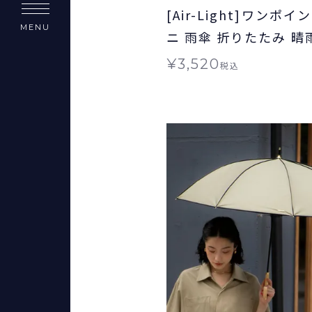
[Air-Light]ワンポ
MENU
ニ 雨傘 折りたたみ 晴
ト対象 Wpc.
¥
3,520
税込