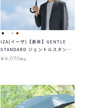
IZA(イーザ)【長傘】GENTLE
STANDARD ジェントルスタンダ
ード 日傘 長傘 晴雨兼用 送料無料
¥
4,070
税込