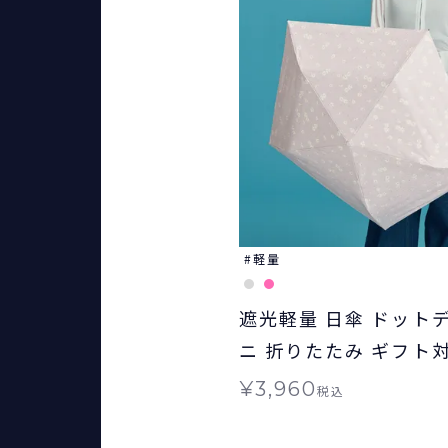
軽量
遮光軽量 日傘 ドット
ニ 折りたたみ ギフト
用 Wpc.
¥
3,960
税込