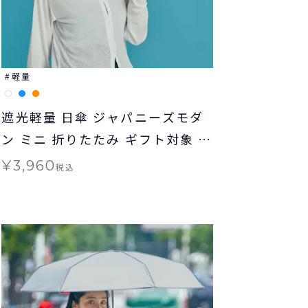
軽量
遮光軽量 日傘 ジャパニーズモダ
ン ミニ 折りたたみ ギフト対象 晴
雨兼用 Wpc.
¥
3,960
税込