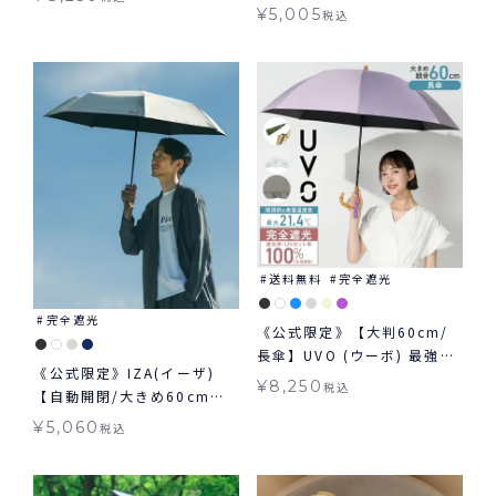
LARGE ライト&ラージ 日傘
日傘 折りたたみ 晴雨兼用 ギ
¥
5,005
税込
折りたたみ ギフト対象 晴雨
フト対象 ≪送料無料≫
兼用
送料無料
完全遮光
完全遮光
《公式限定》【大判60cm/
長傘】UVO (ウーボ) 最強の
《公式限定》IZA(イーザ)
日傘 大きめタイプ ≪送料無
¥
8,250
税込
【自動開閉/大きめ60cm】
料≫ 晴雨兼用
AUTOMATIC & SAFE 60cm
¥
5,060
税込
オートマティック＆セーフ
60cm 日傘 折りたたみ 大き
め 自動開閉傘 晴雨兼用 ギフ