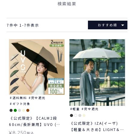
検索結果
7
件中
1
-
7
件表示
おすすめ順
送料無料
完全遮光
ギフト対象
軽量
完全遮光
《公式限定》【CALM2段
《公式限定》IZA(イーザ)
60cm/長折兼用】UVO (ウ
【軽量＆大きめ】LIGHT＆
ーボ) 最強の日傘 無地 ミニ
¥
8,250
税込