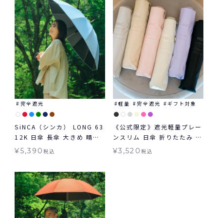
ト対象
完全遮光
軽量
完全遮光
ギフト対象
SiNCA（シンカ） LONG 63
《公式限定》遮光軽量プレー
12K 日傘 長傘 大きめ 晴雨
ンスリム 日傘 折りたたみ ギ
兼用
フト対象 晴雨兼用 Wpc.
¥
5,390
¥
3,520
税込
税込