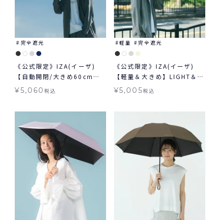
完全遮光
軽量
完全遮光
《公式限定》IZA(イーザ)
《公式限定》IZA(イーザ)
【自動開閉/大きめ60cm】
【軽量＆大きめ】LIGHT＆
AUTOMATIC & SAFE 60cm
LARGE ライト&ラージ 日傘
¥
5,060
¥
5,005
税込
税込
オートマティック＆セーフ
折りたたみ ギフト対象 晴雨
60cm 日傘 折りたたみ 大き
兼用
め 自動開閉傘 晴雨兼用 ギフ
ト対象