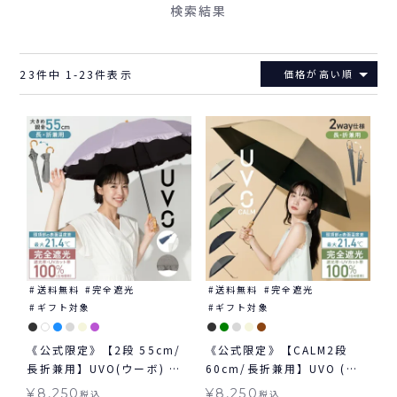
検索結果
23
件中
1
-
23
件表示
価格が高い順
送料無料
完全遮光
送料無料
完全遮光
ギフト対象
ギフト対象
《公式限定》【2段 55cm/
《公式限定》【CALM2段
長折兼用】UVO(ウーボ) 最
60cm/長折兼用】UVO (ウ
強の日傘 2way 折りたたみ
ーボ) 最強の日傘 無地 ミニ
¥
8,250
¥
8,250
税込
税込