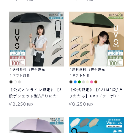
長傘 日傘 晴雨兼用 ギフト対
日傘 折りたたみ 晴雨兼用 ギ
象 ≪送料無料≫
フト対象 ≪送料無料≫
送料無料
完全遮光
送料無料
完全遮光
ギフト対象
ギフト対象
《公式オンライン限定》【5
《公式限定》【CALM3段/折
段ポシェット型/折りたた
りたたみ】UVO (ウーボ) 最
み】UVO(ウーボ) 最強の日
強の日傘 カーム 3段折 完全
¥
8,250
¥
8,250
税込
税込
傘 シャーリングストラップ
遮光100％ 無地 mini ギフ
ポシェット ミニ 日傘 折りた
ト対象 ≪送料無料≫ 晴雨兼
たみ 晴雨兼用 ギフト対象 ≪
用
送料無料≫