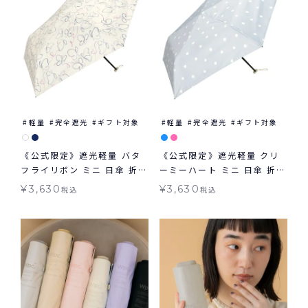
軽量
完全遮光
ギフト対象
軽量
完全遮光
ギフト対象
《公式限定》遮光軽量 バタ
《公式限定》遮光軽量 クリ
フライリボン ミニ 日傘 折り
ーミーハート ミニ 日傘 折り
たたみ ギフト対象 晴雨兼用
たたみ ギフト対象 晴雨兼用
¥
3,630
¥
3,630
税込
税込
Wpc.
Wpc.