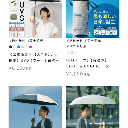
送料無料
完全遮光
送料無料
完全遮光
ギフト対象
《公式限定》【大判60cm/
IZA(イーザ)【高遮熱】
長傘】UVO (ウーボ) 最強の
COOL & COMPACT クール
日傘 大きめタイプ ≪送料無
¥
8,250
税込
&コンパクト 日傘 折りたた
料≫ 晴雨兼用
¥
5,280
税込
み 晴雨兼用 ギフト対象