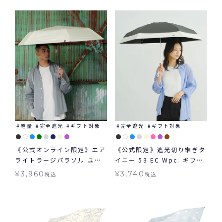
軽量
完全遮光
ギフト対象
完全遮光
ギフト対象
《公式オンライン限定》エア
《公式限定》遮光切り継ぎタ
ライトラージパラソル ユニ
イニー 53 EC Wpc. ギフト
セックス Wpc. ギフト対象
対象 日傘 折りたたみ 切り継
¥
3,960
¥
3,740
税込
税込
日傘 折りたたみ 晴雨兼用
ぎタイニー 大きめタイプ 晴
雨兼用