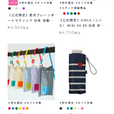
NEW
完全遮光
ギフト対象
完全遮光
ギフト対象
メディア掲載商品
《公式限定》遮光プレーンオ
《公式限定》SiNCA（シン
ートマティック 日傘 自動開
カ） MINI 60 8K 日傘 折り
閉 傘 折りたたみ ギフト対象
¥
4,950
税込
たたみ 晴雨兼用 ギフト対象
¥
4,730
税込
完全遮光
ギフト対象
完全遮光
ギフト対象