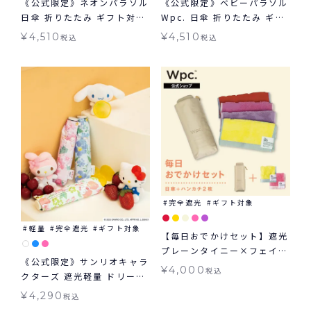
《公式限定》ネオンパラソル
《公式限定》ベビーパラソル
日傘 折りたたみ ギフト対象
Wpc. 日傘 折りたたみ ギフ
晴雨兼用 Wpc.
ト対象 晴雨兼用
¥
4,510
¥
4,510
税込
税込
完全遮光
ギフト対象
軽量
完全遮光
ギフト対象
【毎日おでかけセット】遮光
プレーンタイニー×フェイバ
《公式限定》サンリオキャラ
リットカラー タイニーハン
¥
4,000
税込
クターズ 遮光軽量 ドリーミ
カチ2枚セット
ング ミニ 日傘 折りたたみ
¥
4,290
税込
ギフト対象 晴雨兼用 Wpc.