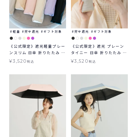
軽量
完全遮光
ギフト対象
完全遮光
ギフト対象
《公式限定》遮光軽量プレー
《公式限定》遮光 プレーン
ンスリム 日傘 折りたたみ ギ
タイニー 日傘 折りたたみ ギ
フト対象 晴雨兼用 Wpc.
フト対象 晴雨兼用 Wpc.
¥
3,520
¥
3,520
税込
税込