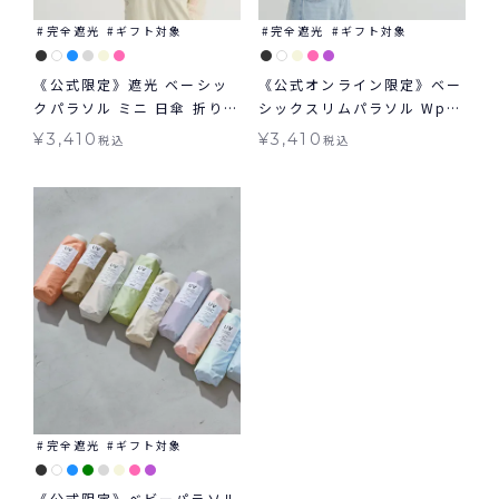
完全遮光
ギフト対象
完全遮光
ギフト対象
《公式限定》遮光 ベーシッ
《公式オンライン限定》ベー
クパラソル ミニ 日傘 折りた
シックスリムパラソル Wpc.
たみ ギフト対象 晴雨兼用
ギフト対象 日傘 折りたたみ
¥
3,410
¥
3,410
税込
税込
Wpc.
晴雨兼用
完全遮光
ギフト対象
《公式限定》ベビーパラソル