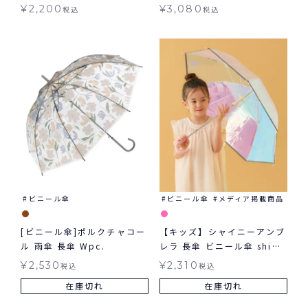
umbrella 長傘 雨傘 ビニー
¥
2,200
¥
3,080
税込
税込
ル傘
ビニール傘
ビニール傘
メディア掲載商品
[ビニール傘]ポルクチャコー
【キッズ】シャイニーアンブ
ル 雨傘 長傘 Wpc.
レラ 長傘 ビニール傘 shiny
plastic umbrella 雨傘
¥
2,530
¥
2,310
税込
税込
Wpc.KIDS 子ども用
在庫切れ
在庫切れ