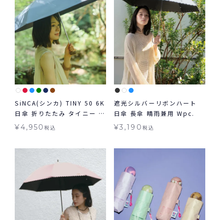
SiNCA(シンカ) TINY 50 6K
遮光シルバーリボンハート
日傘 折りたたみ タイニー コ
日傘 長傘 晴雨兼用 Wpc.
ンパクト 晴雨兼用 送料無料
¥
4,950
¥
3,190
税込
税込
ギフト対象