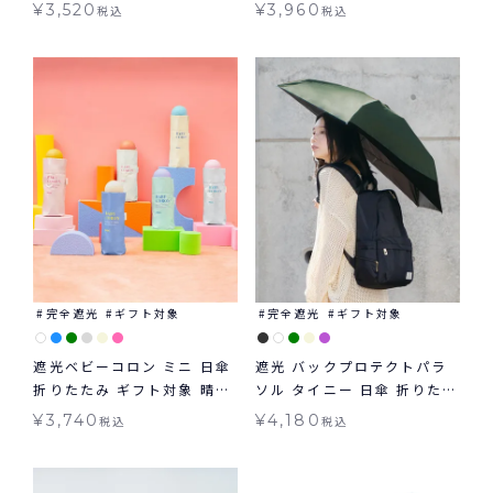
晴雨兼用 Wpc.
対象 晴雨兼用 Wpc.
¥
3,520
¥
3,960
税込
税込
完全遮光
ギフト対象
完全遮光
ギフト対象
遮光ベビーコロン ミニ 日傘
遮光 バックプロテクトパラ
折りたたみ ギフト対象 晴雨
ソル タイニー 日傘 折りたた
兼用 Wpc.
み ギフト対象 晴雨兼用
¥
3,740
¥
4,180
税込
税込
Wpc.