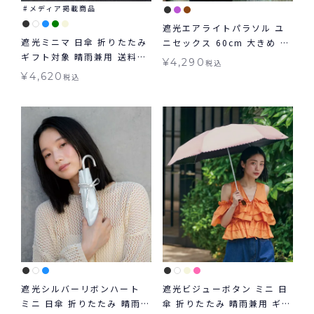
メディア掲載商品
遮光エアライトパラソル ユ
遮光ミニマ 日傘 折りたたみ
ニセックス 60cm 大きめ 日
ギフト対象 晴雨兼用 送料無
傘 折りたたみ 晴雨兼用 ギフ
¥
4,290
税込
料 Wpc.
ト対象 送料無料 Wpc.
¥
4,620
税込
遮光シルバーリボンハート
遮光ビジューボタン ミニ 日
ミニ 日傘 折りたたみ 晴雨兼
傘 折りたたみ 晴雨兼用 ギフ