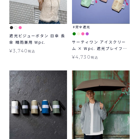
完全遮光
遮光ビジューボタン 日傘 長
サーティワン アイスクリー
傘 晴雨兼用 Wpc.
ム × Wpc. 遮光プレイフル
¥
3,740
税込
アイスクリーム ミニ 日傘 折
¥
4,730
税込
りたたみ 晴雨兼用 ギフト対
象 送料無料