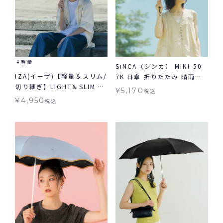
軽量
SiNCA（シンカ） MINI 50
IZA(イーザ)【軽量＆スリム/
7K 日傘 折りたたみ 晴雨兼
切り継ぎ】LIGHT＆SLIM ラ
用 送料無料 ギフト対象
¥
5,170
税込
イト＆スリム 軽量 日傘 折り
¥
4,950
税込
たたみ ギフト対象 晴雨兼用