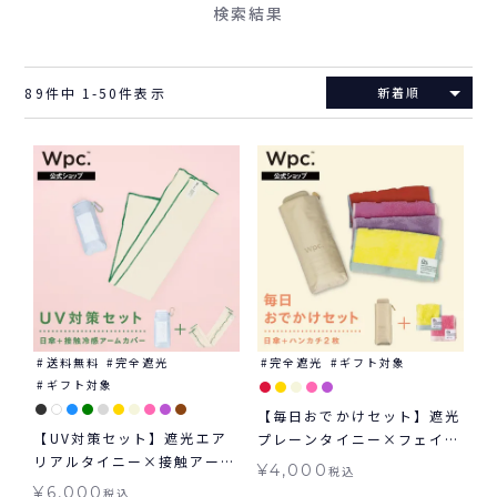
検索結果
89
件中
1
-
50
件表示
新着順
送料無料
完全遮光
完全遮光
ギフト対象
ギフト対象
【毎日おでかけセット】遮光
【UV対策セット】遮光エア
プレーンタイニー×フェイバ
リアルタイニー×接触アーム
リットカラー タイニーハン
¥
4,000
税込
カバー セット 折りたたみ日
カチ2枚セット
¥
6,000
税込