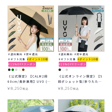
象 ≪送料無料≫
送料無料
完全遮光
送料無料
完全遮光
ギフト対象
ポイント10倍
ギフト対象
ポイント10倍
15%OFFクーポン
15%OFFクーポン
《公式限定》【CALM2段
《公式オンライン限定》【5
60cm/長折兼用】UVO (ウ
段ポシェット型/折りたた
ーボ) 最強の日傘 無地 ミニ
み】UVO(ウーボ) 最強の日
¥
8,250
¥
8,250
税込
税込
日傘 折りたたみ 晴雨兼用 ギ
傘 シャーリングストラップ
フト対象 ≪送料無料≫
ポシェット ミニ 日傘 折りた
たみ 晴雨兼用 ギフト対象 ≪
送料無料≫