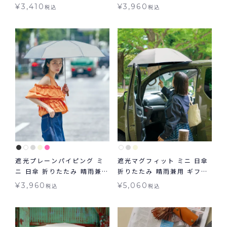
用 ギフト対象 Wpc.
ト対象 Wpc.
¥
3,410
¥
3,960
税込
税込
遮光プレーンパイピング ミ
遮光マグフィット ミニ 日傘
ニ 日傘 折りたたみ 晴雨兼用
折りたたみ 晴雨兼用 ギフト
ギフト対象 Wpc.
対象 送料無料 Wpc.
¥
3,960
¥
5,060
税込
税込