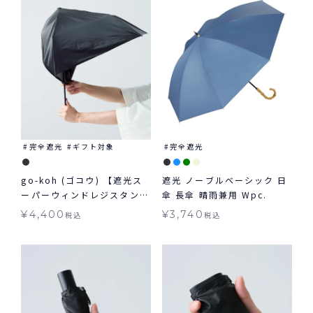
完全遮光
ギフト対象
完全遮光
go-koh (ゴコウ) 【遮光ス
遮光 ノーブルベーシック 日
ーパーウィンドレジスタン
傘 長傘 晴雨兼用 Wpc.
ス】 日傘 折りたたみ 耐風
¥
4,400
¥
3,740
税込
税込
晴雨兼用 ギフト対象