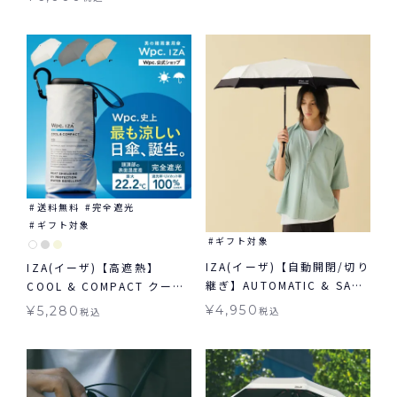
傘 アームカバー
送料無料
完全遮光
ギフト対象
ギフト対象
IZA(イーザ)【自動開閉/切り
IZA(イーザ)【高遮熱】
継ぎ】AUTOMATIC & SAFE
COOL & COMPACT クール
オートマティック＆セーフ
&コンパクト 日傘 折りたた
¥
4,950
¥
5,280
税込
税込
日傘 折りたたみ ギフト対象
み 晴雨兼用 ギフト対象
自動開閉 晴雨兼用