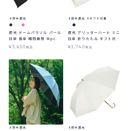
完全遮光
完全遮光
ギフト対象
遮光 ドームパラソル パール
遮光 グリッターハート ミニ
日傘 長傘 晴雨兼用 Wpc.
日傘 折りたたみ ギフト対象
晴雨兼用 Wpc.
¥
3,630
¥
3,740
税込
税込
完全遮光
完全遮光