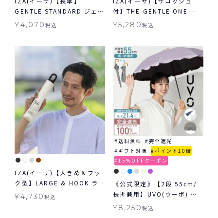
IZA(イーザ)【長傘】
IZA(イーザ)【サコッシュ
GENTLE STANDARD ジェン
付】THE GENTLE ONE ジ
トルスタンダード 日傘 長傘
ェントルワン 日傘 折りたた
¥
4,070
¥
5,280
税込
税込
晴雨兼用 送料無料
み 晴雨兼用 ギフト対象 送料
無料
送料無料
完全遮光
ギフト対象
ポイント10倍
15%OFFクーポン
IZA(イーザ)【大きめ＆フッ
ク型】LARGE & HOOK ラ
《公式限定》【2段 55cm/
ージ＆フック 日傘 折りたた
長折兼用】UVO(ウーボ) 最
¥
4,730
税込
み晴雨兼用 ギフト対象 送料
強の日傘 2way 折りたたみ
¥
8,250
税込
無料
長傘 日傘 晴雨兼用 ギフト対