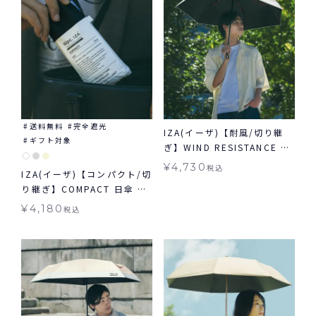
送料無料
完全遮光
IZA(イーザ)【耐風/切り継
ギフト対象
ぎ】WIND RESISTANCE ウ
ィンドレジスタンス 日傘 折
¥
4,730
税込
IZA(イーザ)【コンパクト/切
りたたみ ギフト対象 晴雨兼
り継ぎ】COMPACT 日傘 折
用
りたたみ ギフト対象 晴雨兼
¥
4,180
税込
用