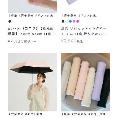
軽量
完全遮光
ギフト対象
完全遮光
ギフト対象
go-koh (ゴコウ) 【遮光超
遮光 リムカッティングハー
軽量】 50cm 55cm 日傘 折
ト ミニ 日傘 折りたたみ ギ
りたたみ 晴雨兼用 ギフト対
フト対象 晴雨兼用 Wpc.
〜
¥
3,960
¥
4,730
税込
税込
象
完全遮光
ギフト対象
軽量
完全遮光
ギフト対象