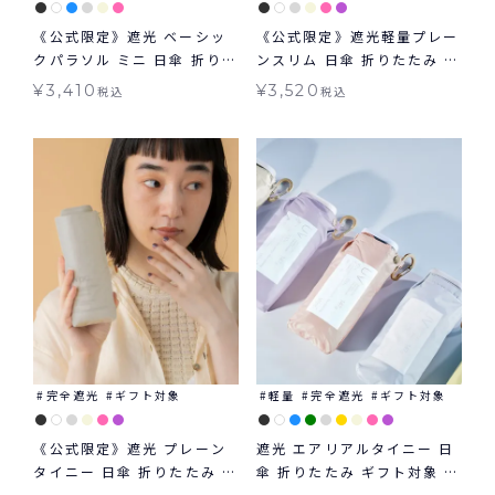
《公式限定》遮光 ベーシッ
《公式限定》遮光軽量プレー
クパラソル ミニ 日傘 折りた
ンスリム 日傘 折りたたみ ギ
たみ ギフト対象 晴雨兼用
フト対象 晴雨兼用 Wpc.
¥
3,410
¥
3,520
税込
税込
Wpc.
完全遮光
ギフト対象
軽量
完全遮光
ギフト対象
《公式限定》遮光 プレーン
遮光 エアリアルタイニー 日
タイニー 日傘 折りたたみ ギ
傘 折りたたみ ギフト対象 晴
フト対象 晴雨兼用 Wpc.
雨兼用 Wpc.