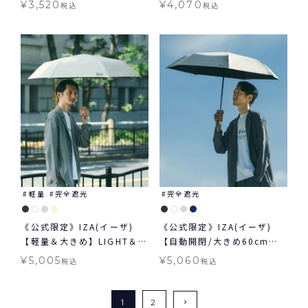
¥
3,520
¥
4,070
税込
税込
軽量
完全遮光
完全遮光
《公式限定》IZA(イーザ)
《公式限定》IZA(イーザ)
【軽量＆大きめ】LIGHT＆
【自動開閉/大きめ60cm】
LARGE ライト&ラージ 日傘
AUTOMATIC & SAFE 60cm
¥
5,005
¥
5,060
税込
税込
折りたたみ ギフト対象 晴雨
オートマティック＆セーフ
兼用
60cm 日傘 折りたたみ 大き
め 自動開閉傘 晴雨兼用 ギフ
1
2