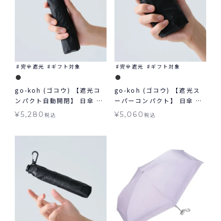
完全遮光
ギフト対象
完全遮光
ギフト対象
go-koh (ゴコウ) 【遮光コ
go-koh (ゴコウ) 【遮光ス
ンパクト自動開閉】 日傘 折
ーパーコンパクト】 日傘 折
りたたみ 晴雨兼用 ギフト対
りたたみ 晴雨兼用 ギフト対
¥
5,280
¥
5,060
税込
税込
象
象