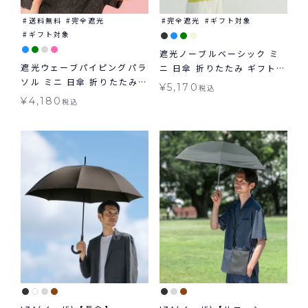
送料無料
完全遮光
完全遮光
ギフト対象
ギフト対象
遮光ノーブルベーシック ミ
遮光ウェーブパイピングパラ
ニ 日傘 折りたたみ ギフト対
ソル ミニ 日傘 折りたたみ
象 晴雨兼用 送料無料 Wpc.
¥
5,170
税込
ギフト対象 晴雨兼用 送料無
¥
4,180
税込
料 Wpc.