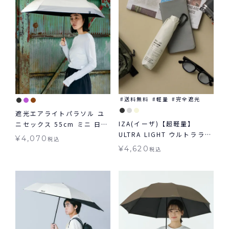
送料無料
軽量
完全遮光
遮光エアライトパラソル ユ
IZA(イーザ)【超軽量】
ニセックス 55cm ミニ 日傘
ULTRA LIGHT ウルトラライ
折りたたみ 晴雨兼用 ギフト
¥
4,070
税込
ト 軽量 日傘 折りたたみ ギ
対象 送料無料 Wpc.
¥
4,620
税込
フト対象 晴雨兼用