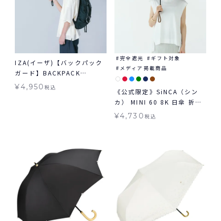
完全遮光
ギフト対象
IZA(イーザ)【バックパック
メディア掲載商品
ガード】BACKPACK
GUARD 日傘 折りたたみ ギ
¥
4,950
税込
《公式限定》SiNCA（シン
フト対象 晴雨兼用
カ） MINI 60 8K 日傘 折り
たたみ 晴雨兼用 ギフト対象
¥
4,730
税込