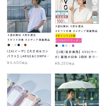
送料無料
完全遮光
ギフト対象
メディア掲載商品
送料無料
完全遮光
ポイント10倍
ギフト対象
メディア掲載商品
15%OFFクーポン
IZA(イーザ)【大きめ&コン
【2段/長折兼用】UVO(ウー
パクト】LARGE&COMPACT
ボ) 最強の日傘 2段折 折りた
ラージ＆コンパクト日傘 折
たみ 長傘 2way ミニ 完全
¥
4,400
税込
¥
8,250
税込
りたたみ 送料無料 ギフト対
遮光100% ギフト対象 ≪送
象 晴雨兼用
料無料≫ 晴雨兼用