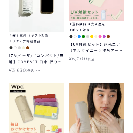
送料無料
完全遮光
ギフト対象
完全遮光
ギフト対象
メディア掲載商品
【UV対策セット】遮光エア
リアルタイニー×接触アーム
IZA(イーザ)【コンパクト/無
カバー セット 折りたたみ日
¥
6,000
税込
地】COMPACT 日傘 折りた
傘 アームカバー
たみ ギフト対象 晴雨兼用
〜
¥
3,630
税込