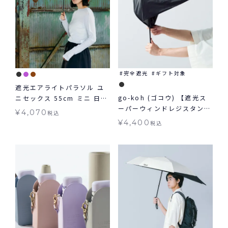
完全遮光
ギフト対象
遮光エアライトパラソル ユ
go-koh (ゴコウ) 【遮光ス
ニセックス 55cm ミニ 日傘
ーパーウィンドレジスタン
折りたたみ 晴雨兼用 ギフト
¥
4,070
税込
ス】 日傘 折りたたみ 耐風
対象 送料無料 Wpc.
¥
4,400
税込
晴雨兼用 ギフト対象