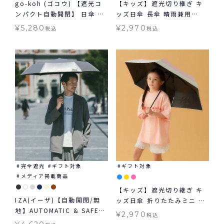
go-koh (ゴコウ) 【遮光コ
【キッズ】遮光切り継ぎ キ
ンパクト自動開閉】 日傘 折
ッズ日傘 長傘 晴雨兼用
りたたみ 晴雨兼用 ギフト対
Wpc. KIDS 子ども用
¥
5,280
¥
2,970
税込
税込
象
完全遮光
ギフト対象
ギフト対象
メディア掲載商品
【キッズ】遮光切り継ぎ キ
IZA(イーザ)【自動開閉/無
ッズ日傘 折りたたみミニ 晴
地】AUTOMATIC & SAFE
雨兼用 Wpc. KIDS 子ども用
¥
2,970
税込
オートマティック＆セーフ
ギフト対象