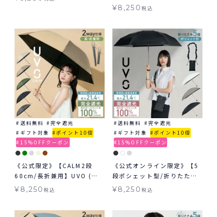
強の日傘 2way 折りたたみ
み 晴雨兼用 ギフト対象
¥
8,250
税込
長傘 日傘 晴雨兼用 ギフト対
象 ≪送料無料≫
送料無料
完全遮光
送料無料
完全遮光
ギフト対象
ポイント10倍
ギフト対象
ポイント10倍
15%OFFクーポン
15%OFFクーポン
《公式限定》【CALM2段
《公式オンライン限定》【5
60cm/長折兼用】UVO (ウ
段ポシェット型/折りたた
ーボ) 最強の日傘 無地 ミニ
み】UVO(ウーボ) 最強の日
¥
8,250
¥
8,250
税込
税込
日傘 折りたたみ 晴雨兼用 ギ
傘 シャーリングストラップ
フト対象 ≪送料無料≫
ポシェット ミニ 日傘 折りた
たみ 晴雨兼用 ギフト対象 ≪