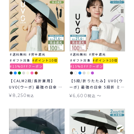
送料無料≫
送料無料
完全遮光
送料無料
完全遮光
ギフト対象
ポイント10倍
ギフト対象
ポイント10倍
15%OFFクーポン
15%OFFクーポン
【CALM2段/長折兼用】
【5段/折りたたみ】UVO(ウ
UVO(ウーボ) 最強の日傘 カ
ーボ) 最強の日傘 5段折 ミニ
ーム 2way 折りたたみ 長傘
コンパクト 無地 切り継ぎ ギ
〜
¥
8,250
¥
6,600
税込
税込
2段折 完全遮光100％ 無地
フト対象 ≪送料無料≫ 晴雨
日傘 ギフト対象 ≪送料無料
兼用
≫ 晴雨兼用