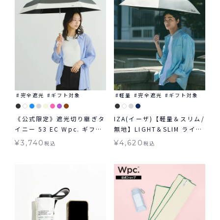
完全遮光
ギフト対象
軽量
完全遮光
ギフト対象
《公式限定》遮光切り継ぎタ
IZA(イーザ)【軽量＆スリム/
イニー 53 EC Wpc. ギフト
無地】LIGHT＆SLIM ライト
対象 日傘 折りたたみ 切り継
＆スリム 軽量 日傘 折りたた
¥
3,740
¥
4,620
税込
税込
ぎタイニー 大きめタイプ 晴
み ギフト対象 晴雨兼用
雨兼用