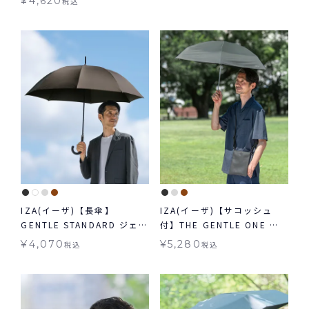
¥
4,620
税込
日傘 折りたたみ ギフト対象
自動開閉 晴雨兼用
IZA(イーザ)【長傘】
IZA(イーザ)【サコッシュ
GENTLE STANDARD ジェン
付】THE GENTLE ONE ジ
トルスタンダード 日傘 長傘
ェントルワン 日傘 折りたた
¥
4,070
¥
5,280
税込
税込
晴雨兼用 送料無料
み 晴雨兼用 ギフト対象 送料
無料