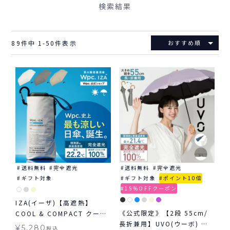
検索結果
89
件中
1
-
50
件表示
おすすめ順
送料無料
完全遮光
送料無料
完全遮光
ギフト対象
ギフト対象
ポイント10倍
15%OFFクーポン
IZA(イーザ)【高遮熱】
《公式限定》【2段 55cm/
COOL & COMPACT クール
長折兼用】UVO(ウーボ) 最
&コンパクト 日傘 折りたた
¥
5,280
税込