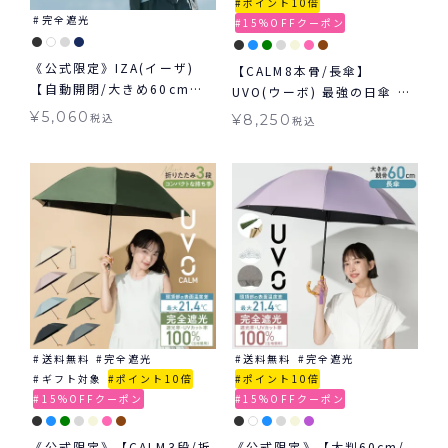
ポイント10倍
完全遮光
15%OFFクーポン
《公式限定》IZA(イーザ)
【CALM8本骨/長傘】
【自動開閉/大きめ60cm】
UVO(ウーボ) 最強の日傘 カ
AUTOMATIC & SAFE 60cm
ーム 完全遮光100％ 無地 日
¥
5,060
税込
¥
8,250
税込
オートマティック＆セーフ
傘 ≪送料無料≫ 晴雨兼用
60cm 日傘 折りたたみ 大き
め 自動開閉傘 晴雨兼用 ギフ
ト対象
送料無料
完全遮光
送料無料
完全遮光
ギフト対象
ポイント10倍
ポイント10倍
15%OFFクーポン
15%OFFクーポン
《公式限定》【CALM3段/折
《公式限定》【大判60cm/