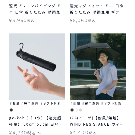
遮光プレーンパイピング ミ
遮光マグフィット ミニ 日傘
ニ 日傘 折りたたみ 晴雨兼用
折りたたみ 晴雨兼用 ギフト
ギフト対象 Wpc.
対象 送料無料 Wpc.
¥
3,960
¥
5,060
税込
税込
軽量
完全遮光
ギフト対象
耐風
完全遮光
ギフト対象
go-koh (ゴコウ) 【遮光超
IZA(イーザ)【耐風/無地】
軽量】 50cm 55cm 日傘 折
WIND RESISTANCE ウィン
りたたみ 晴雨兼用 ギフト対
ドレジスタンス 日傘 折りた
〜
¥
4,400
¥
4,730
税込
税込