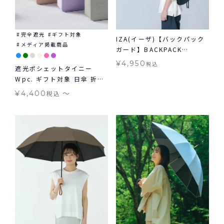
完全遮光
ギフト対象
IZA(イーザ)【バックパック
メディア掲載商品
ガード】BACKPACK
GUARD 日傘 折りたたみ ギ
¥
4,950
税込
遮光ポシェットタイニー
フト対象 晴雨兼用
Wpc. ギフト対象 日傘 折り
たたみ tiny 晴雨兼用
〜
¥
4,400
税込