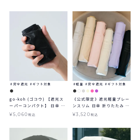
象
たみ ギフト対象 晴雨兼用
完全遮光
ギフト対象
軽量
完全遮光
ギフト対象
go-koh (ゴコウ) 【遮光ス
《公式限定》遮光軽量プレー
ーパーコンパクト】 日傘 折
ンスリム 日傘 折りたたみ ギ
りたたみ 晴雨兼用 ギフト対
フト対象 晴雨兼用 Wpc.
¥
5,060
¥
3,520
税込
税込
象