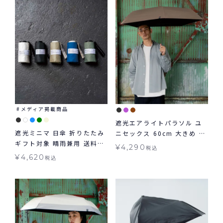
メディア掲載商品
遮光エアライトパラソル ユ
遮光ミニマ 日傘 折りたたみ
ニセックス 60cm 大きめ 日
ギフト対象 晴雨兼用 送料無
傘 折りたたみ 晴雨兼用 ギフ
¥
4,290
税込
料 Wpc.
ト対象 送料無料 Wpc.
¥
4,620
税込