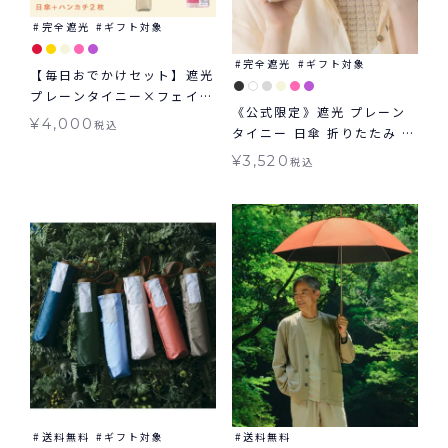
完全遮光
ギフト対象
完全遮光
ギフト対象
【毎日おでかけセット】遮光
プレーンタイニー×フェイバ
《公式限定》遮光 プレーン
リットカラー タイニーハン
¥
4,000
税込
タイニー 日傘 折りたたみ ギ
カチ2枚セット
フト対象 晴雨兼用 Wpc.
¥
3,520
税込
送料無料
ギフト対象
送料無料