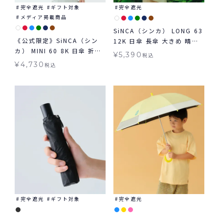
完全遮光
ギフト対象
完全遮光
メディア掲載商品
SiNCA（シンカ） LONG 63
《公式限定》SiNCA（シン
12K 日傘 長傘 大きめ 晴雨
カ） MINI 60 8K 日傘 折り
兼用
¥
5,390
税込
たたみ 晴雨兼用 ギフト対象
¥
4,730
税込
完全遮光
ギフト対象
完全遮光