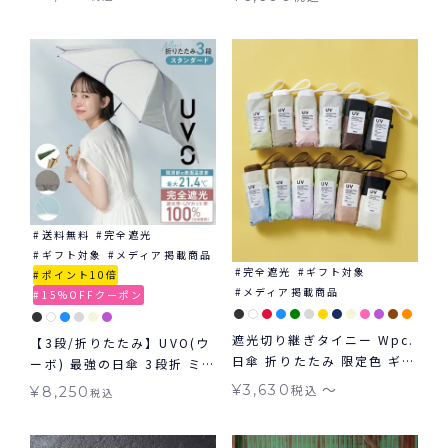
用
送料無料
完全遮光
ギフト対象
メディア掲載商品
完全遮光
ギフト対象
ポイント10倍
メディア掲載商品
15%OFFクーポン
遮光切り継ぎタイニー Wpc.
【3段/折りたたみ】UVO(ウ
日傘 折りたたみ 限定色 ギフ
ーボ) 最強の日傘 3段折 ミニ
ト対象 tiny 晴雨兼用
完全遮光100% ギフト対象
〜
¥
3,630
税込
¥
8,250
税込
≪送料無料≫ 晴雨兼用