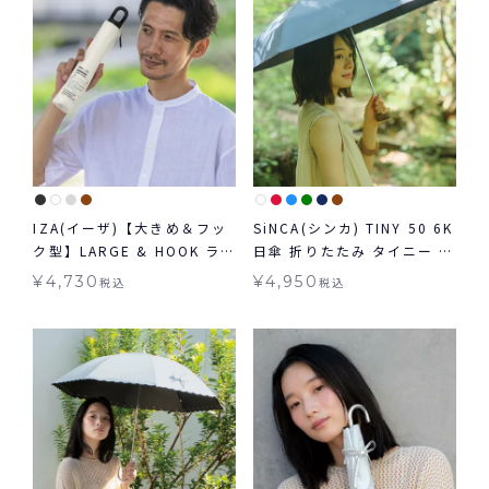
IZA(イーザ)【大きめ＆フッ
SiNCA(シンカ) TINY 50 6K
ク型】LARGE & HOOK ラ
日傘 折りたたみ タイニー コ
ージ＆フック 日傘 折りたた
ンパクト 晴雨兼用 送料無料
¥
4,730
¥
4,950
税込
税込
み晴雨兼用 ギフト対象 送料
ギフト対象
無料