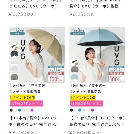
りたたみ】UVO (ウーボ) 最
長傘】UVO (ウーボ) 最強の
強の日傘 カーム 3段折 完全
日傘 大きめタイプ ≪送料無
¥
8,250
¥
8,250
税込
税込
遮光100％ 無地 mini ギフ
料≫ 晴雨兼用
ト対象 ≪送料無料≫ 晴雨兼
用
送料無料
完全遮光
送料無料
完全遮光
メディア掲載商品
メディア掲載商品
ポイント10倍
ポイント10倍
15%OFFクーポン
15%OFFクーポン
【12本骨/長傘】UVO(ウー
【8本骨/長傘】UVO(ウーボ)
ボ) 最強の日傘 完全遮光
最強の日傘 完全遮光100%
100% ≪送料無料≫ 晴雨兼
≪送料無料≫ 晴雨兼用
〜
¥
8,250
¥
6,600
税込
税込