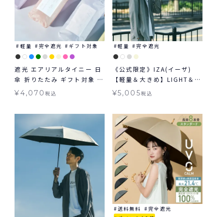
軽量
完全遮光
ギフト対象
軽量
完全遮光
遮光 エアリアルタイニー 日
《公式限定》IZA(イーザ)
傘 折りたたみ ギフト対象 晴
【軽量＆大きめ】LIGHT＆
雨兼用 Wpc.
LARGE ライト&ラージ 日傘
¥
4,070
¥
5,005
税込
税込
折りたたみ ギフト対象 晴雨
兼用
送料無料
完全遮光