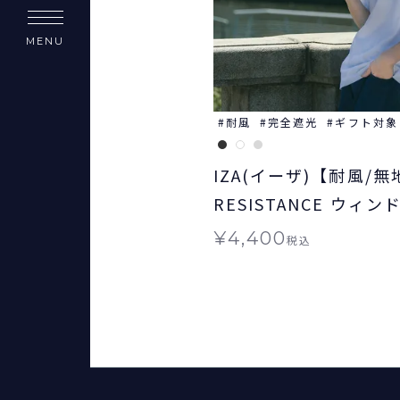
MENU
耐風
完全遮光
ギフト対象
IZA(イーザ)【耐風/無
RESISTANCE ウィ
ンス 日傘 折りたたみ
¥
4,400
税込
晴雨兼用