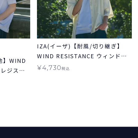
IZA(イーザ)【耐風/切り継ぎ】
WIND RESISTANCE ウィンドレ
地】WIND
ジスタンス 日傘 折りたたみ ギフ
¥
4,730
税込
ンドレジスタ
ト対象 晴雨兼用
 ギフト対象