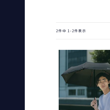
2
件中
1
-
2
件表示