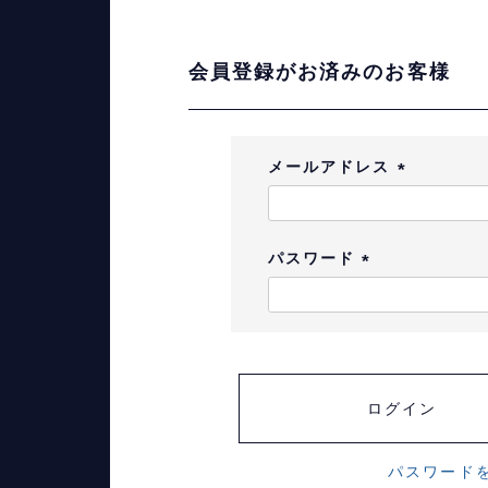
会員登録がお済みのお客様
メールアドレス
(
必
須
パスワード
)
(
必
須
)
ログイン
パスワード