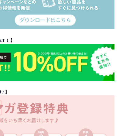
ET！】
け♪】