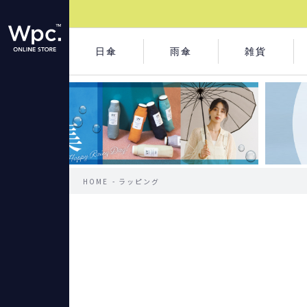
日傘
雨傘
雑貨
HOME
ラッピング