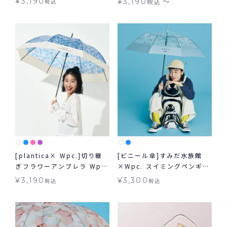
〜
¥
3,190
¥
3,190
税込
税込
ズビニール傘 長傘 子ども用
[plantica× Wpc.]切り継
[ビニール傘]すみだ水族館
ぎフラワーアンブレラ Wpc.
×Wpc. スイミングペンギン
雨傘 長傘 晴雨兼用
アンブレラ 雨傘 長傘
¥
3,190
¥
3,300
税込
税込