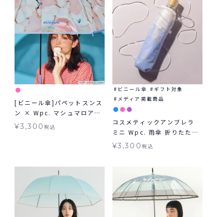
ビニール傘
ギフト対象
メディア掲載商品
[ビニール傘]パペットスンス
ン × Wpc. マシュマロアン
コスメティックアンブレラ
ブレラ 雨傘 長傘
¥
3,300
税込
ミニ Wpc. 雨傘 折りたたみ
傘 ビニール傘 ギフト対象
¥
3,300
税込