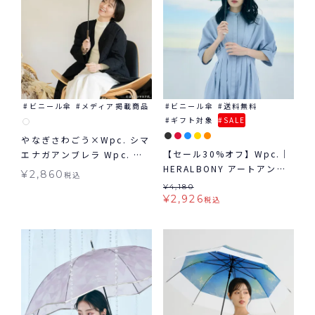
ビニール傘
メディア掲載商品
ビニール傘
送料無料
ギフト対象
SALE
やなぎさわごう×Wpc. シマ
【セール30%オフ】Wpc.｜
エナガアンブレラ Wpc. 雨
HERALBONY アートアンブ
傘 ビニール傘 長傘 小鳥
¥
2,860
税込
レラ mini 雨傘 折りたたみ
¥
4,180
ビニール傘 ギフト対象
¥
2,926
税込