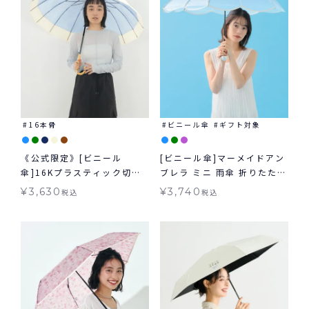
16本骨
ビニール傘
ギフト対象
《公式限定》[ビニール
[ビニール傘]マーメイドアン
傘]16Kプラスティック切り
ブレラ ミニ 雨傘 折りたたみ
継ぎジャンプ 雨傘 長傘
ギフト対象 Wpc.
¥
3,630
¥
3,740
税込
税込
Wpc.