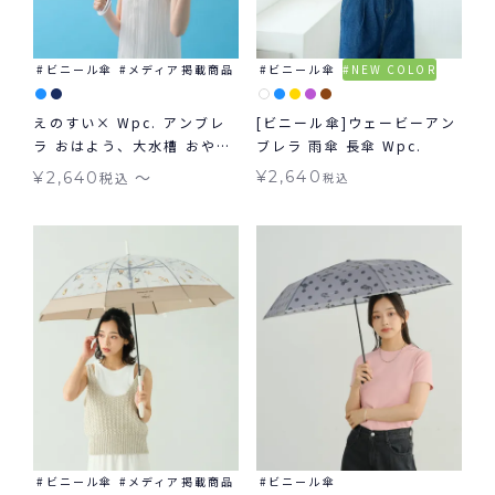
ビニール傘
メディア掲載商品
ビニール傘
NEW COLOR
えのすい× Wpc. アンブレ
[ビニール傘]ウェービーアン
ラ おはよう、大水槽 おやす
ブレラ 雨傘 長傘 Wpc.
み 、くらげ 新江ノ島水族館
〜
¥
2,640
¥
2,640
税込
税込
Wpc. ビニール傘 長傘 折り
たたみ傘 Wpc.
ビニール傘
メディア掲載商品
ビニール傘