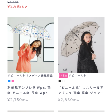
レラ 雨傘 長傘 ビニール傘
¥
3,850
¥
2,695
税込
ビニール傘
メディア掲載商品
NEW
ビニール傘
刺繍風アンブレラ Wpc. 雨
［ビニール傘］フルリールア
傘 ビニール傘 長傘 Wpc.
ンブレラ 雨傘 長傘 ジャンプ
傘
¥
2,750
¥
2,860
税込
税込