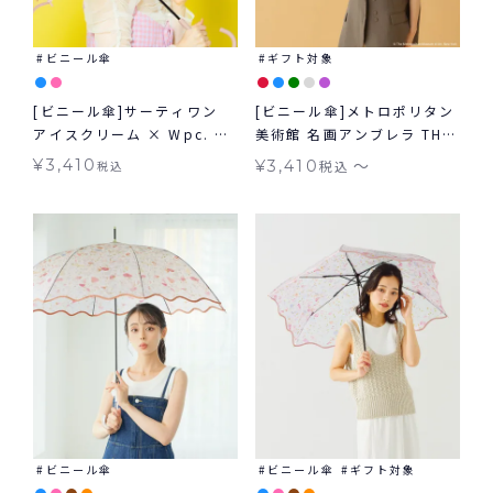
ビニール傘
ギフト対象
[ビニール傘]サーティワン
[ビニール傘]メトロポリタン
アイスクリーム × Wpc. ア
美術館 名画アンブレラ THE
イスクリームパターンアンブ
MET × Wpc. 雨傘 長傘 折
〜
¥
3,410
¥
3,410
税込
税込
レラ 雨傘 長傘
りたたみ傘
ビニール傘
ビニール傘
ギフト対象