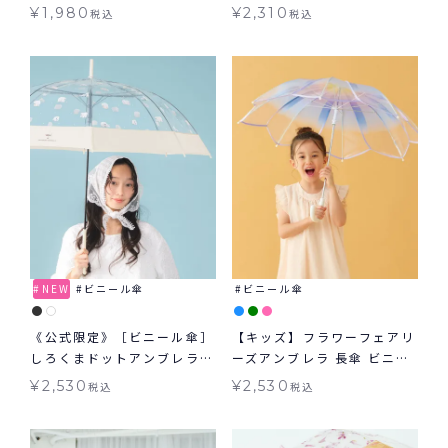
KIDS 子ども用
¥
1,980
¥
2,310
税込
税込
NEW
ビニール傘
ビニール傘
《公式限定》［ビニール傘］
【キッズ】フラワーフェアリ
しろくまドットアンブレラ
ーズアンブレラ 長傘 ビニー
雨傘 長傘 ジャンプ傘
ル傘 キッズ 雨傘 Wpc.KIDS
¥
2,530
¥
2,530
税込
税込
子ども用