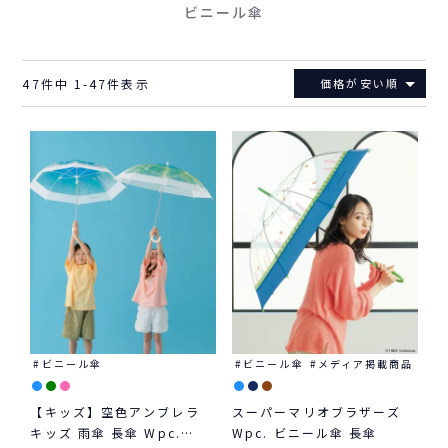
ビニール傘
47
件中
1
-
47
件表示
価格が安い順
ビニール傘
ビニール傘
メディア掲載商品
【キッズ】空色アンブレラ
スーパーマリオブラザーズ
キッズ 雨傘 長傘 Wpc.
Wpc. ビニール傘 長傘