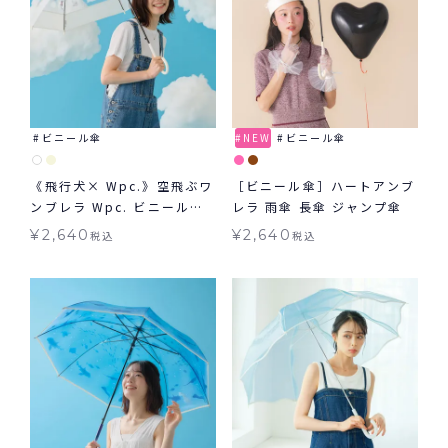
ビニール傘
NEW
ビニール傘
《飛行犬× Wpc.》空飛ぶワ
［ビニール傘］ハートアンブ
ンブレラ Wpc. ビニール傘
レラ 雨傘 長傘 ジャンプ傘
雨傘 長傘
¥
2,640
¥
2,640
税込
税込