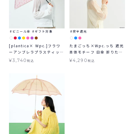
ビニール傘
ギフト対象
完全遮光
[plantica× Wpc.]フラワ
たまごっち×Wpc.っち 遮光
ーアンブレラプラスティック
本体モチーフ 日傘 折りたた
ミニ Wpc. ビニール傘 折り
み ギフト対象 晴雨兼用
¥
3,740
¥
4,290
税込
税込
たたみ ギフト対象