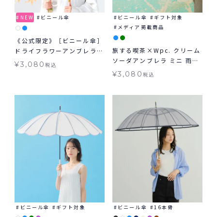
NEW
ビニール傘
ビニール傘
ギフト対象
メディア掲載商品
《公式限定》［ビニール傘］
旅する喫茶×Wpc. クリーム
ドライフラワーアンブレラ
ソーダアンブレラ ミニ 雨傘
雨傘 長傘 ジャンプ傘
¥
3,080
税込
折りたたみビニール傘 ギフ
¥
3,080
税込
ト対象
ビニール傘
ギフト対象
ビニール傘
16本骨