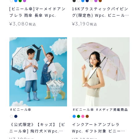
[ビニール傘]マーメイドアン
16Kプラスティックパイピン
ブレラ 雨傘 長傘 Wpc.
グ(限定色) Wpc. ビニール
傘 長傘 雨傘 16本骨 多骨
¥
3,080
¥
3,190
税込
税込
ビニール傘
ビニール傘
メディア掲載商品
《公式限定》【キッズ】 [ビ
インクアートアンブレラ
ニール傘] 飛行犬×Wpc.
Wpc. ギフト対象 ビニール
KIDS 空飛ぶワンブレラ キッ
傘 折りたたみ 長傘