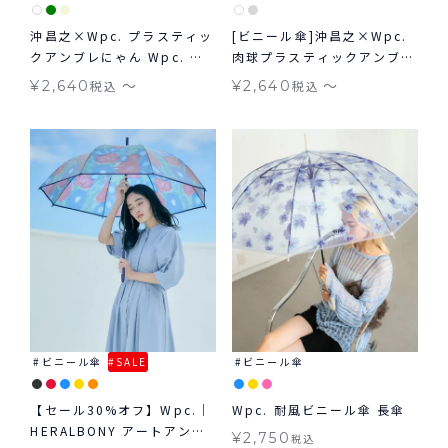
沖昌之×Wpc. プラスティッ
[ビニール傘]沖昌之×Wpc.
クアンブレにゃん Wpc. ビ
肉球プラスティックアンブレ
ニール傘
にゃん ドット 雨傘 長傘 折
〜
〜
¥
2,640
税込
¥
2,640
税込
りたたみ ギフト対象
ビニール傘
SALE
ビニール傘
【セール30%オフ】Wpc.｜
Wpc. 耐風ビニール傘 長傘
HERALBONY アートアンブ
¥
2,750
税込