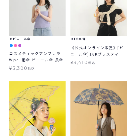
ビニール傘
16本骨
《公式オンライン限定》[ビ
コスメティックアンブレラ
ニール傘]16Kプラスティッ
Wpc. 雨傘 ビニール傘 長傘
クビニビニジャンプ 雨傘 長
¥
3,410
税込
傘 16本骨 ジャンプ傘 多骨
¥
3,300
税込
Wpc.