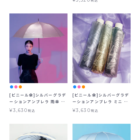
¥
3,520
税込
[ビニール傘]シルバーグラデ
[ビニール傘]シルバーグラデ
ーションアンブレラ 雨傘 長
ーションアンブレラ ミニ 雨
傘 Wpc.
傘 折りたたみ ギフト対象
¥
3,630
¥
3,630
税込
税込
Wpc.