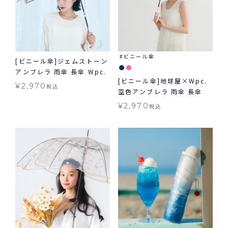
ビニール傘
[ビニール傘]ジェムストーン
アンブレラ 雨傘 長傘 Wpc.
[ビニール傘]地球屋×Wpc.
¥
2,970
税込
空色アンブレラ 雨傘 長傘
¥
2,970
税込