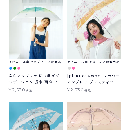
ビニール傘
メディア掲載商品
ビニール傘
メディア掲載商品
空色アンブレラ 切り継ぎグ
[plantica×Wpc.]フラワー
ラデーション 長傘 雨傘 ビニ
アンブレラ プラスティック
ール傘 Wpc.
シャイニー shiny plastic
¥
2,530
¥
2,530
税込
税込
umbrella 長傘 雨傘 ビニー
ル傘