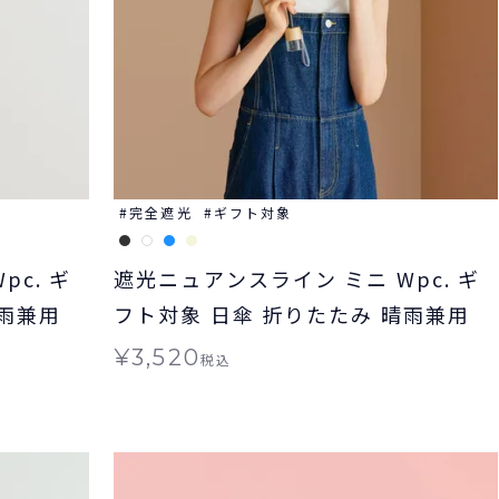
完全遮光
ギフト対象
c. ギ
遮光ニュアンスライン ミニ Wpc. ギ
晴雨兼用
フト対象 日傘 折りたたみ 晴雨兼用
¥
3,520
税込