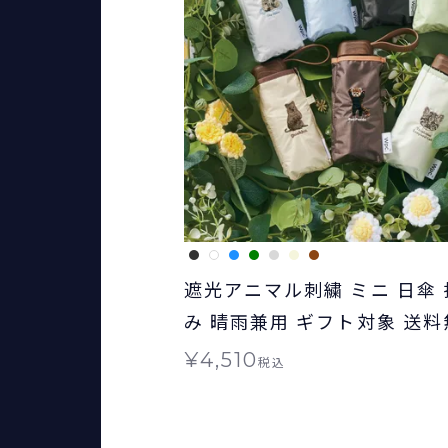
遮光アニマル刺繍 ミニ 日傘
み 晴雨兼用 ギフト対象 送料
Wpc.
¥
4,510
税込