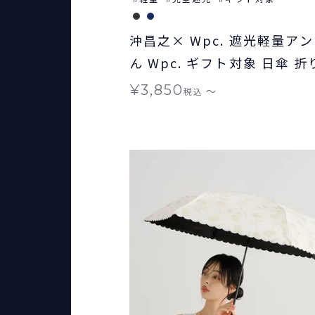
沖昌之× Wpc. 遮光軽量ア
ん Wpc. ギフト対象 日傘 
晴雨兼用
¥
3,850
〜
税込