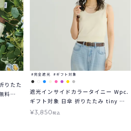
完全遮光
ギフト対象
 折りたた
遮光インサイドカラータイニー Wpc.
無料
ギフト対象 日傘 折りたたみ tiny 晴
雨兼用
¥
3,850
税込