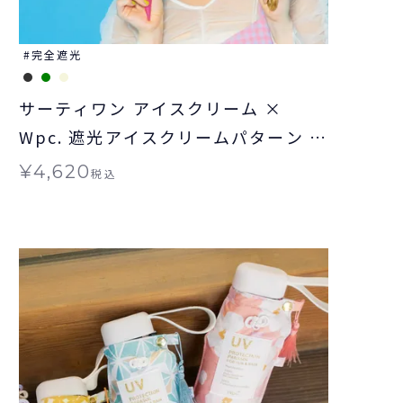
完全遮光
サーティワン アイスクリーム ×
Wpc. 遮光アイスクリームパターン ミ
ニ 日傘 折りたたみ 晴雨兼用 ギフト
¥
4,620
税込
対象 送料無料