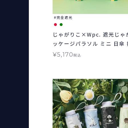
完全遮光
じゃがりこ×Wpc. 遮光じ
ッケージパラソル ミニ 日傘
み 晴雨兼用 ギフト対象 送料
¥
5,170
税込