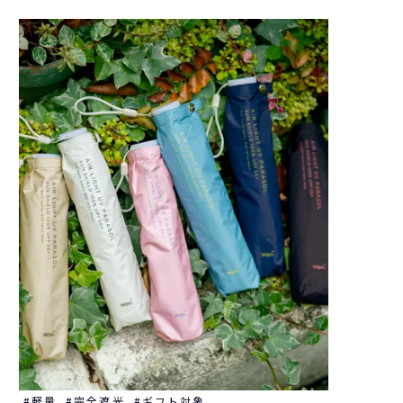
軽量
完全遮光
ギフト対象