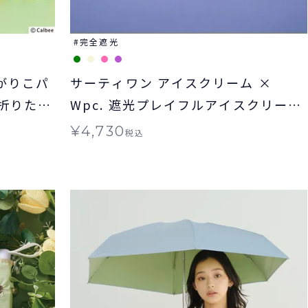
完全遮光
ゃがりこパ
サーティワン アイスクリーム ×
 折りたた
Wpc. 遮光プレイフルアイスクリーム
無料
ミニ 日傘 折りたたみ 晴雨兼用 ギフ
¥
4,730
税込
ト対象 送料無料