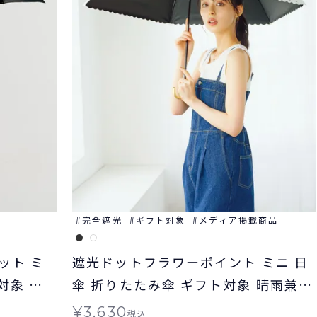
完全遮光
ギフト対象
メディア掲載商品
ット ミ
遮光ドットフラワーポイント ミニ 日
対象 晴
傘 折りたたみ傘 ギフト対象 晴雨兼用
Wpc.
¥
3,630
税込