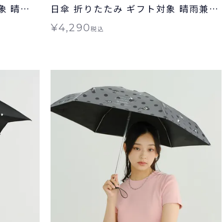
象 晴雨
日傘 折りたたみ ギフト対象 晴雨兼用
送料無料 Wpc.
¥
4,290
税込