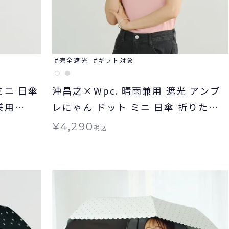
完全遮光
ギフト対象
ミニ 日傘
沖昌之×Wpc. 晴雨兼用 遮光 アンブ
兼用
レにゃん ドット ミニ 日傘 折りたた
み ギフト対象
¥
4,290
税込