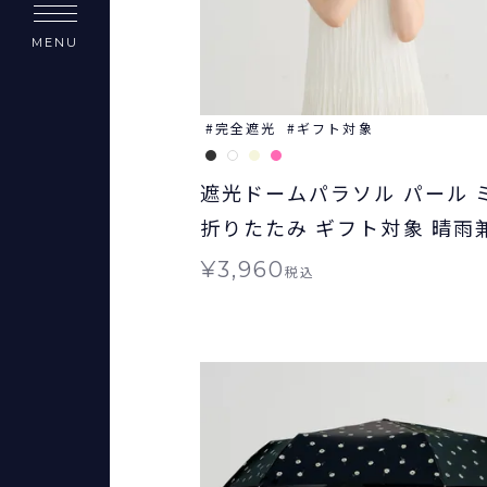
MENU
完全遮光
ギフト対象
遮光ドームパラソル パール 
折りたたみ ギフト対象 晴雨
Wpc.
¥
3,960
税込