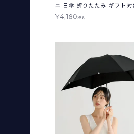
ニ 日傘 折りたたみ ギフト対
兼用 送料無料 Wpc.
¥
4,180
税込