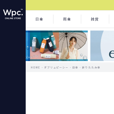
日傘
雨傘
雑貨
HOME
ダブリュピーシー
日傘
折りたたみ傘