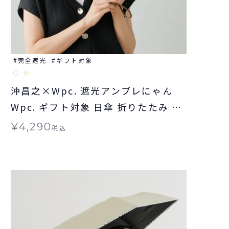
完全遮光
ギフト対象
沖昌之×Wpc. 遮光アンブレにゃん
Wpc. ギフト対象 日傘 折りたたみ 晴
雨兼用
¥
4,290
税込