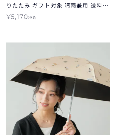
りたたみ ギフト対象 晴雨兼用 送料無
料 Wpc.
¥
5,170
税込