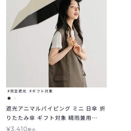
完全遮光
ギフト対象
遮光アニマルパイピング ミニ 日傘 折
りたたみ傘 ギフト対象 晴雨兼用
Wpc.
¥
3,410
税込