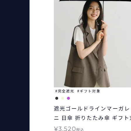
完全遮光
ギフト対象
遮光ゴールドラインマーガレ
ニ 日傘 折りたたみ傘 ギフト
雨兼用 Wpc.
¥
3,520
税込