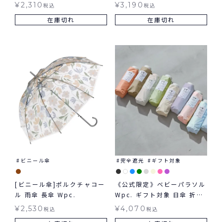
plastic umbrella 雨傘
りたたみ傘 晴雨兼用
¥
2,310
¥
3,190
税込
税込
Wpc.KIDS 子ども用
在庫切れ
在庫切れ
ビニール傘
完全遮光
ギフト対象
[ビニール傘]ポルクチャコー
《公式限定》ベビーパラソル
ル 雨傘 長傘 Wpc.
Wpc. ギフト対象 日傘 折り
たたみ 晴雨兼用
¥
2,530
¥
4,070
税込
税込