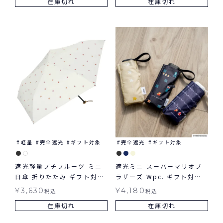
在庫切れ
在庫切れ
軽量
完全遮光
ギフト対象
完全遮光
ギフト対象
遮光軽量プチフルーツ ミニ
遮光ミニ スーパーマリオブ
日傘 折りたたみ ギフト対象
ラザーズ Wpc. ギフト対象
晴雨兼用 Wpc.
日傘 折りたたみ 晴雨兼用
¥
3,630
¥
4,180
税込
税込
在庫切れ
在庫切れ