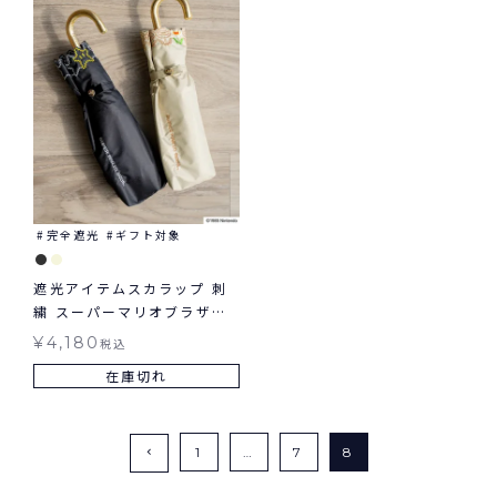
完全遮光
ギフト対象
遮光アイテムスカラップ 刺
繍 スーパーマリオブラザー
ズ ミニ Wpc. ギフト対象 日
¥
4,180
税込
傘 折りたたみ 晴雨兼用
在庫切れ
1
…
7
8