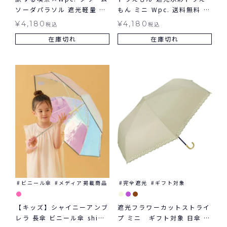
ソーダパラソル 遮光軽量 折
もん ミニ Wpc. 送料無料 ギ
りたたみ 日傘 ミニ ギフト対
フト対象 日傘 折りたたみ傘
¥
4,180
¥
4,180
税込
税込
象 晴雨兼用
在庫切れ
在庫切れ
ビニール傘
メディア掲載商品
完全遮光
ギフト対象
【キッズ】シャイニーアンブ
遮光フラワーカットストライ
レラ 長傘 ビニール傘 shiny
プ ミニ ギフト対象 日傘 折