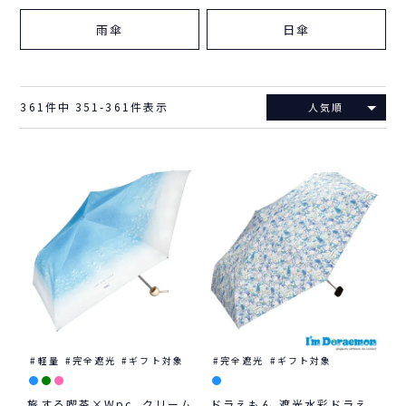
雨傘
日傘
361
件中
351
-
361
件表示
人気順
軽量
完全遮光
ギフト対象
完全遮光
ギフト対象
旅する喫茶×Wpc. クリーム
ドラえもん 遮光水彩ドラえ