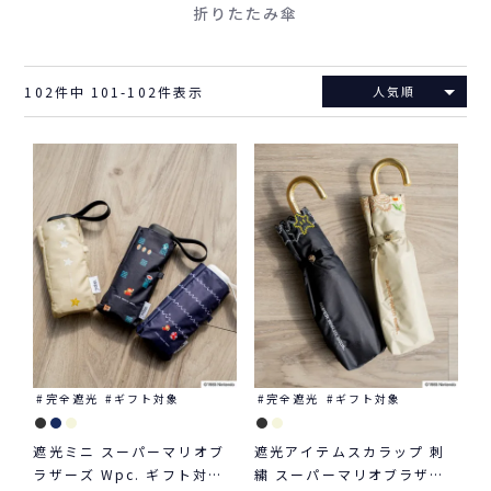
折りたたみ傘
102
件中
101
-
102
件表示
人気順
完全遮光
ギフト対象
完全遮光
ギフト対象
遮光ミニ スーパーマリオブ
遮光アイテムスカラップ 刺
ラザーズ Wpc. ギフト対象
繍 スーパーマリオブラザー