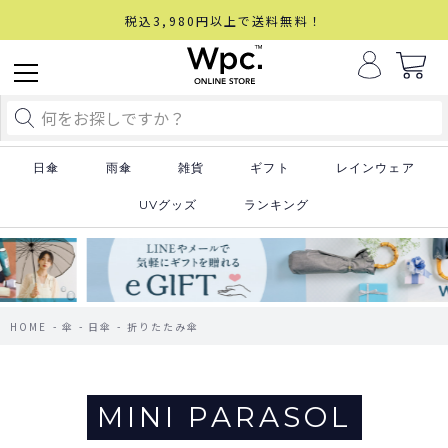
税込3,980円以上で送料無料！
日傘
雨傘
雑貨
ギフト
レインウェア
UVグッズ
ランキング
HOME
傘
日傘
折りたたみ傘
MINI PARASOL