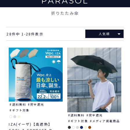
PARASOL
折りたたみ傘
28
件中
1
-
28
件表示
人気順
送料無料
完全遮光
ギフト対象
送料無料
完全遮光
ギフト対象
メディア掲載商品
IZA(イーザ)【高遮熱】