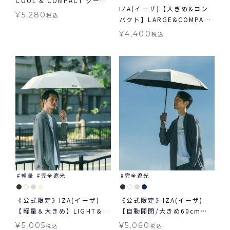
COOL & COMPACT クール
IZA(イーザ)【大きめ&コン
&コンパクト 日傘 折りたた
¥
5,280
税込
パクト】LARGE&COMPACT
み 晴雨兼用 ギフト対象
ラージ＆コンパクト日傘 折
¥
4,400
税込
りたたみ 送料無料 ギフト対
象 晴雨兼用
軽量
完全遮光
完全遮光
《公式限定》IZA(イーザ)
《公式限定》IZA(イーザ)
【軽量＆大きめ】LIGHT＆
【自動開閉/大きめ60cm】
LARGE ライト&ラージ 日傘
AUTOMATIC & SAFE 60cm
¥
5,005
¥
5,060
税込
税込