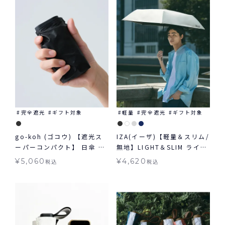
完全遮光
ギフト対象
軽量
完全遮光
ギフト対象
go-koh (ゴコウ) 【遮光ス
IZA(イーザ)【軽量＆スリム/
ーパーコンパクト】 日傘 折
無地】LIGHT＆SLIM ライト
りたたみ 晴雨兼用 ギフト対
＆スリム 軽量 日傘 折りたた
¥
5,060
¥
4,620
税込
税込
象
み ギフト対象 晴雨兼用