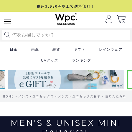
税込3,980円以上で送料無料！
日傘
雨傘
雑貨
ギフト
レインウェア
UVグッズ
ランキング
HOME
メンズ・ユニセックス
メンズ・ユニセックス日傘
折りたたみ傘
MEN'S & UNISEX MINI