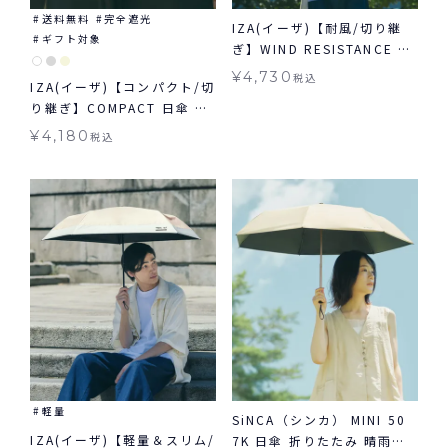
送料無料
完全遮光
IZA(イーザ)【耐風/切り継
ギフト対象
ぎ】WIND RESISTANCE ウ
ィンドレジスタンス 日傘 折
¥
4,730
税込
IZA(イーザ)【コンパクト/切
りたたみ ギフト対象 晴雨兼
り継ぎ】COMPACT 日傘 折
用
りたたみ ギフト対象 晴雨兼
¥
4,180
税込
用
軽量
SiNCA（シンカ） MINI 50
IZA(イーザ)【軽量＆スリム/
7K 日傘 折りたたみ 晴雨兼