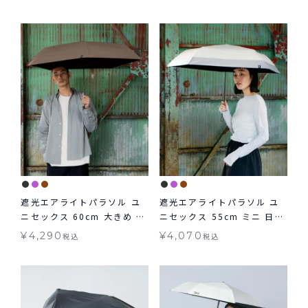
折りたたみ ギフト対象 晴雨
オートマティック＆セーフ
兼用
60cm 日傘 折りたたみ 大き
め 自動開閉傘 晴雨兼用 ギフ
ト対象
遮光エアライトパラソル ユ
遮光エアライトパラソル ユ
ニセックス 60cm 大きめ 日
ニセックス 55cm ミニ 日傘
傘 折りたたみ 晴雨兼用 ギフ
折りたたみ 晴雨兼用 ギフト
¥
4,290
¥
4,070
税込
税込
ト対象 送料無料 Wpc.
対象 送料無料 Wpc.