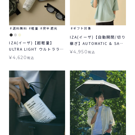
送料無料
軽量
完全遮光
ギフト対象
IZA(イーザ)【自動開閉/切り
IZA(イーザ)【超軽量】
継ぎ】AUTOMATIC & SAFE
ULTRA LIGHT ウルトラライ
オートマティック＆セーフ
¥
4,950
税込
ト 軽量 日傘 折りたたみ ギ
日傘 折りたたみ ギフト対象
¥
4,620
税込
フト対象 晴雨兼用
自動開閉 晴雨兼用