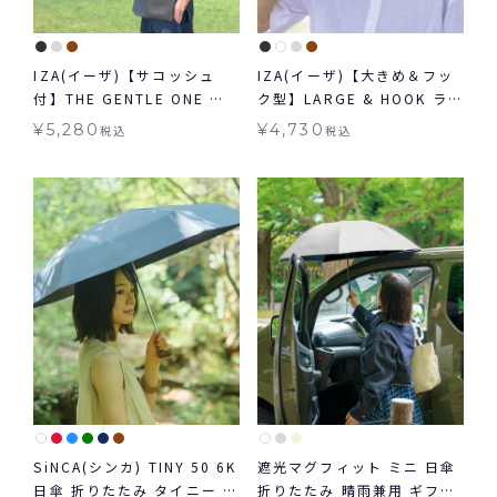
IZA(イーザ)【サコッシュ
IZA(イーザ)【大きめ＆フッ
付】THE GENTLE ONE ジ
ク型】LARGE & HOOK ラ
ェントルワン 日傘 折りたた
ージ＆フック 日傘 折りたた
¥
5,280
¥
4,730
税込
税込
み 晴雨兼用 ギフト対象 送料
み晴雨兼用 ギフト対象 送料
無料
無料
SiNCA(シンカ) TINY 50 6K
遮光マグフィット ミニ 日傘
日傘 折りたたみ タイニー コ
折りたたみ 晴雨兼用 ギフト