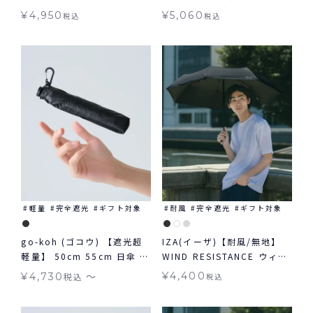
ンパクト 晴雨兼用 送料無料
対象 送料無料 Wpc.
¥
4,950
¥
5,060
税込
税込
ギフト対象
軽量
完全遮光
ギフト対象
耐風
完全遮光
ギフト対象
go-koh (ゴコウ) 【遮光超
IZA(イーザ)【耐風/無地】
軽量】 50cm 55cm 日傘 折
WIND RESISTANCE ウィン
りたたみ 晴雨兼用 ギフト対
ドレジスタンス 日傘 折りた
〜
¥
4,400
¥
4,730
税込
税込
象
たみ ギフト対象 晴雨兼用