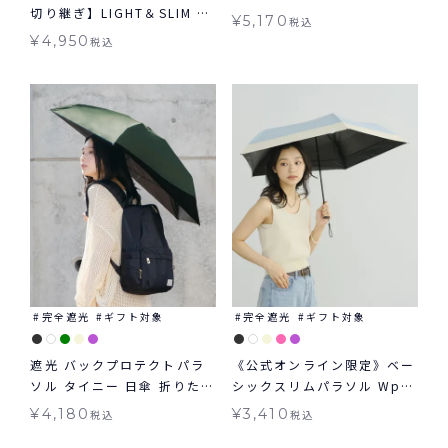
切り継ぎ】LIGHT＆SLIM ラ
用 送料無料 ギフト対象
¥
5,170
税込
イト＆スリム 軽量 日傘 折り
¥
4,950
税込
たたみ ギフト対象 晴雨兼用
完全遮光
ギフト対象
完全遮光
ギフト対象
遮光 バックプロテクトパラ
《公式オンライン限定》ベー
ソル タイニー 日傘 折りたた
シックスリムパラソル Wpc.
み ギフト対象 晴雨兼用
ギフト対象 日傘 折りたたみ
¥
4,180
¥
3,410
税込
税込
Wpc.
晴雨兼用