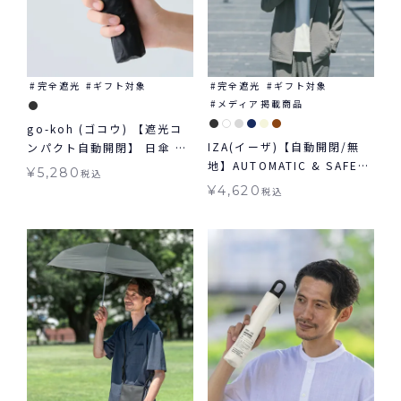
完全遮光
ギフト対象
完全遮光
ギフト対象
メディア掲載商品
go-koh (ゴコウ) 【遮光コ
IZA(イーザ)【自動開閉/無
ンパクト自動開閉】 日傘 折
地】AUTOMATIC & SAFE
りたたみ 晴雨兼用 ギフト対
¥
5,280
税込
オートマティック＆セーフ
象
¥
4,620
税込
日傘 折りたたみ ギフト対象
自動開閉 晴雨兼用