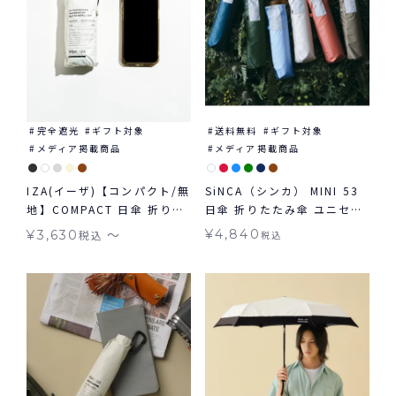
完全遮光
ギフト対象
送料無料
ギフト対象
メディア掲載商品
メディア掲載商品
IZA(イーザ)【コンパクト/無
SiNCA（シンカ） MINI 53
地】COMPACT 日傘 折りた
日傘 折りたたみ傘 ユニセッ
たみ ギフト対象 晴雨兼用
クス 晴雨兼用 送料無料 ギフ
〜
¥
4,840
¥
3,630
税込
税込
ト対象