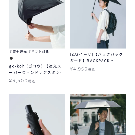
完全遮光
ギフト対象
IZA(イーザ)【バックパック
ガード】BACKPACK
go-koh (ゴコウ) 【遮光ス
GUARD 日傘 折りたたみ ギ
¥
4,950
税込
ーパーウィンドレジスタン
フト対象 晴雨兼用
ス】 日傘 折りたたみ 耐風
¥
4,400
税込
晴雨兼用 ギフト対象